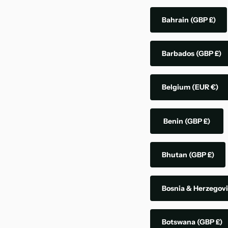
Bahrain
(GBP £)
Barbados
(GBP £)
Belgium
(EUR €)
Benin
(GBP £)
Bhutan
(GBP £)
Bosnia & Herzegov
Botswana
(GBP £)