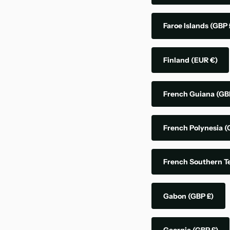
Faroe Islands
(GBP 
Finland
(EUR €)
French Guiana
(GB
French Polynesia
(
French Southern Te
Gabon
(GBP £)
Georgia
(GBP £)