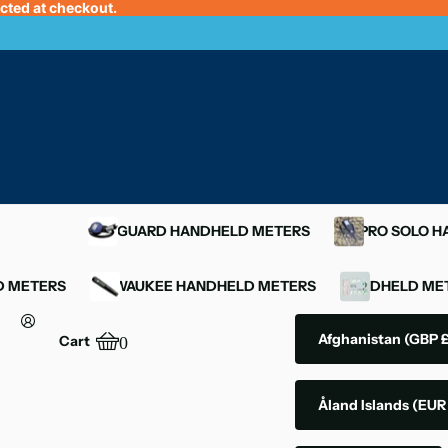
ected at checkout.
OXYGUARD HANDHELD METERS
YSI PRO SOLO 
D METERS
MILWAUKEE HANDHELD METERS
HANDHELD MET
Afghanistan
(GBP £
Cart
0
Åland Islands
(EUR