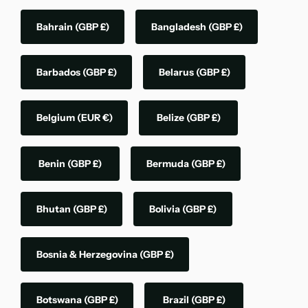
Bahrain
(GBP £)
Bangladesh
(GBP £)
Barbados
(GBP £)
Belarus
(GBP £)
Belgium
(EUR €)
Belize
(GBP £)
Benin
(GBP £)
Bermuda
(GBP £)
Bhutan
(GBP £)
Bolivia
(GBP £)
Bosnia & Herzegovina
(GBP £)
Botswana
(GBP £)
Brazil
(GBP £)