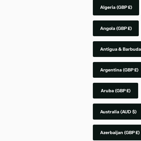
Algeria
(GBP £)
Angola
(GBP £)
Antigua & Barbud
Argentina
(GBP £)
Aruba
(GBP £)
Australia
(AUD $)
Azerbaijan
(GBP £)