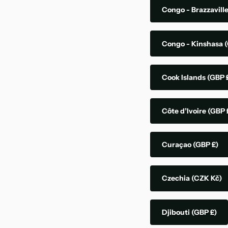
Congo - Brazzavill
Congo - Kinshasa
(
Cook Islands
(GBP 
Côte d’Ivoire
(GBP 
Curaçao
(GBP £)
Czechia
(CZK Kč)
Djibouti
(GBP £)