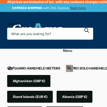
All prices are inclusive of tax, with any customs charges coll
EXPRESS SHIPPING
EXPRESS SHIPPING
with DHL Express
Read more
Search
Menu
OXYGUARD HANDHELD METERS
YSI PRO SOLO HANDHEL
Afghanistan
(GBP £)
Åland Islands
(EUR €)
Albania
(GBP £)