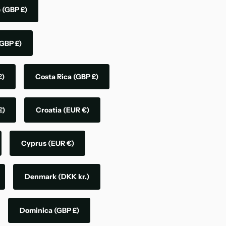
e
(GBP £)
GBP £)
£)
Costa Rica
(GBP £)
£)
Croatia
(EUR €)
Cyprus
(EUR €)
Denmark
(DKK kr.)
Dominica
(GBP £)