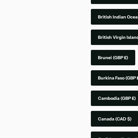
British Indian Ocea
British Virgin Isla
Brunei
(GBP £)
Burkina Faso
(GBP 
Cambodia
(GBP £)
Canada
(CAD $)