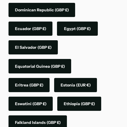
Dominican Republic
(GBP £)
Ecuador
(GBP £)
Egypt
(GBP £)
El Salvador
(GBP £)
Equatorial Guinea
(GBP £)
Eritrea
(GBP £)
Estonia
(EUR €)
Eswatini
(GBP £)
Ethiopia
(GBP £)
Falkland Islands
(GBP £)