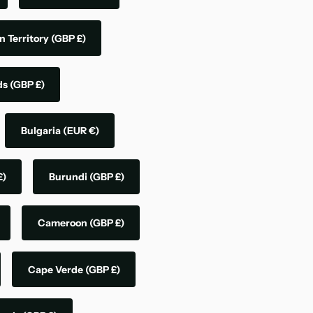
n Territory
(GBP £)
nds
(GBP £)
Bulgaria
(EUR €)
£)
Burundi
(GBP £)
Cameroon
(GBP £)
Cape Verde
(GBP £)