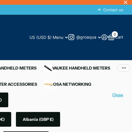
Contact us
0
@groaqua
Cart
US (USD $)
Menu
HANDHELD METERS
MILWAUKEE HANDHELD METERS
ER ACCESSORIES
MIMOSA NETWORKING
Close
)
 €)
Albania
(GBP £)