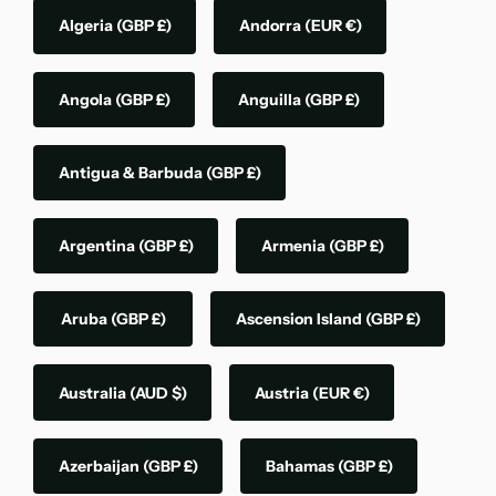
Algeria
(GBP £)
Andorra
(EUR €)
Angola
(GBP £)
Anguilla
(GBP £)
Antigua & Barbuda
(GBP £)
Argentina
(GBP £)
Armenia
(GBP £)
Aruba
(GBP £)
Ascension Island
(GBP £)
Australia
(AUD $)
Austria
(EUR €)
Azerbaijan
(GBP £)
Bahamas
(GBP £)