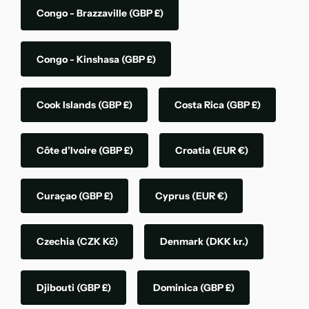
Congo - Brazzaville
(GBP £)
Congo - Kinshasa
(GBP £)
Cook Islands
(GBP £)
Costa Rica
(GBP £)
Côte d’Ivoire
(GBP £)
Croatia
(EUR €)
Curaçao
(GBP £)
Cyprus
(EUR €)
Czechia
(CZK Kč)
Denmark
(DKK kr.)
Djibouti
(GBP £)
Dominica
(GBP £)