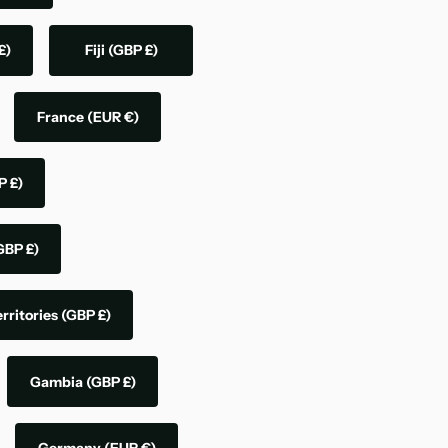
£)
Fiji
(GBP £)
France
(EUR €)
P £)
GBP £)
rritories
(GBP £)
Gambia
(GBP £)
Germany
(EUR €)