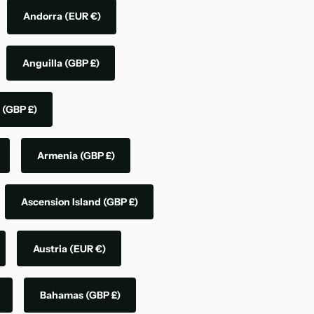
Andorra
(EUR €)
Anguilla
(GBP £)
a
(GBP £)
Armenia
(GBP £)
Ascension Island
(GBP £)
Austria
(EUR €)
Bahamas
(GBP £)