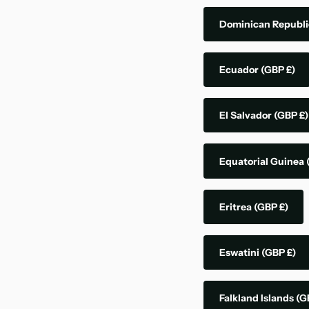
Dominican Republ
Ecuador
(GBP £)
El Salvador
(GBP £)
Equatorial Guinea
Eritrea
(GBP £)
Eswatini
(GBP £)
Falkland Islands
(G