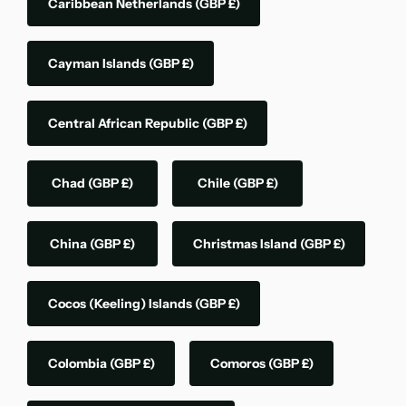
Caribbean Netherlands
(GBP £)
Cayman Islands
(GBP £)
Central African Republic
(GBP £)
Chad
(GBP £)
Chile
(GBP £)
China
(GBP £)
Christmas Island
(GBP £)
Cocos (Keeling) Islands
(GBP £)
Colombia
(GBP £)
Comoros
(GBP £)