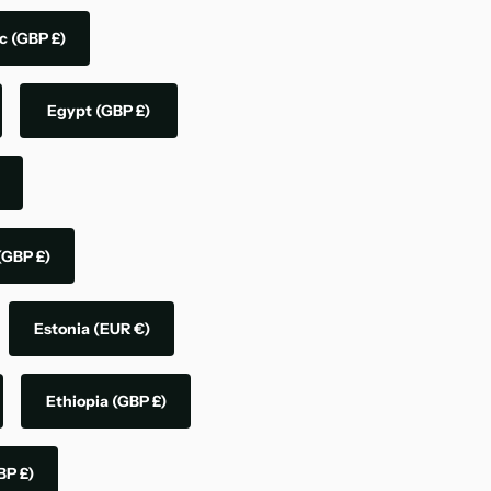
ic
(GBP £)
Egypt
(GBP £)
(GBP £)
Estonia
(EUR €)
Ethiopia
(GBP £)
BP £)