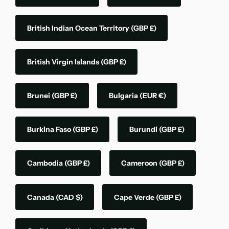
British Indian Ocean Territory
(GBP £)
British Virgin Islands
(GBP £)
Brunei
(GBP £)
Bulgaria
(EUR €)
Burkina Faso
(GBP £)
Burundi
(GBP £)
Cambodia
(GBP £)
Cameroon
(GBP £)
Canada
(CAD $)
Cape Verde
(GBP £)