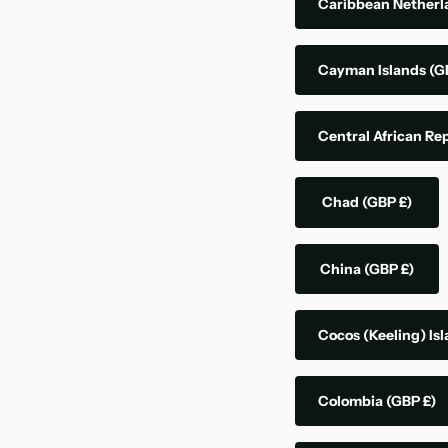
Caribbean Nether
Cayman Islands
(G
Central African Re
Chad
(GBP £)
China
(GBP £)
Cocos (Keeling) Is
Colombia
(GBP £)