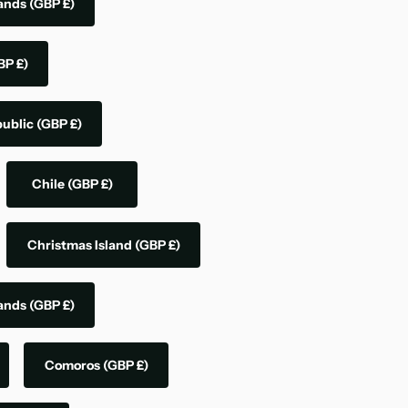
lands
(GBP £)
BP £)
public
(GBP £)
Chile
(GBP £)
Christmas Island
(GBP £)
lands
(GBP £)
Comoros
(GBP £)