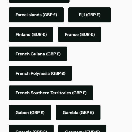
Faroe Islands
(GBP £)
Fiji
(GBP £)
Finland
(EUR €)
France
(EUR €)
French Guiana
(GBP £)
French Polynesia
(GBP £)
French Southern Territories
(GBP £)
Gabon
(GBP £)
Gambia
(GBP £)
Georgia
(GBP £)
Germany
(EUR €)