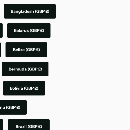
Bangladesh
(GBP £)
Belarus
(GBP £)
Belize
(GBP £)
Bermuda
(GBP £)
Bolivia
(GBP £)
ina
(GBP £)
Brazil
(GBP £)