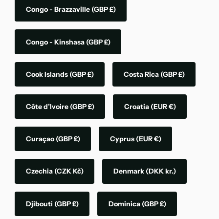
Congo - Brazzaville
(GBP £)
Congo - Kinshasa
(GBP £)
Cook Islands
(GBP £)
Costa Rica
(GBP £)
Côte d’Ivoire
(GBP £)
Croatia
(EUR €)
Curaçao
(GBP £)
Cyprus
(EUR €)
Czechia
(CZK Kč)
Denmark
(DKK kr.)
Djibouti
(GBP £)
Dominica
(GBP £)