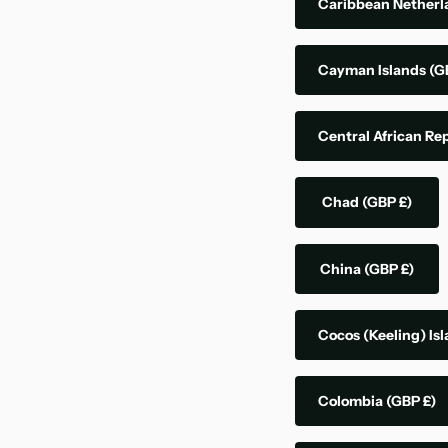
Caribbean Nether
Cayman Islands
(G
Central African Re
Chad
(GBP £)
China
(GBP £)
Cocos (Keeling) Is
Colombia
(GBP £)