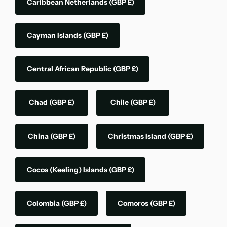
Caribbean Netherlands
(GBP £)
Cayman Islands
(GBP £)
Central African Republic
(GBP £)
Chad
(GBP £)
Chile
(GBP £)
China
(GBP £)
Christmas Island
(GBP £)
Cocos (Keeling) Islands
(GBP £)
Colombia
(GBP £)
Comoros
(GBP £)