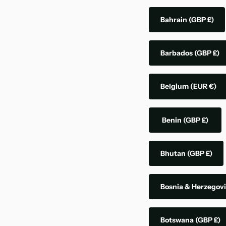
Bahrain
(GBP £)
Barbados
(GBP £)
Belgium
(EUR €)
Benin
(GBP £)
Bhutan
(GBP £)
Bosnia & Herzegov
Botswana
(GBP £)