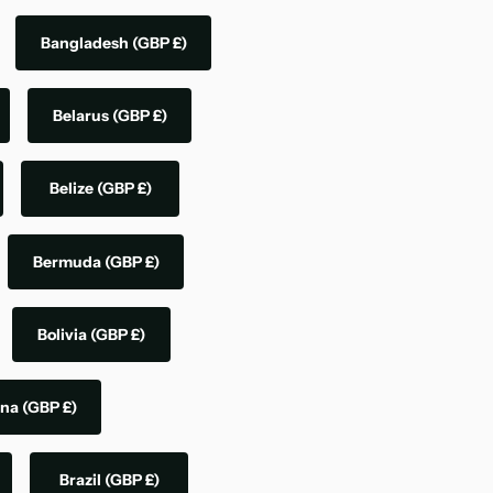
Bangladesh
(GBP £)
Belarus
(GBP £)
Belize
(GBP £)
Bermuda
(GBP £)
Bolivia
(GBP £)
ina
(GBP £)
Brazil
(GBP £)