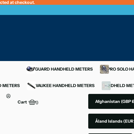
ected at checkout.
OXYGUARD HANDHELD METERS
YSI PRO SOLO 
D METERS
MILWAUKEE HANDHELD METERS
HANDHELD MET
Afghanistan
(GBP £
Cart
0
Åland Islands
(EUR