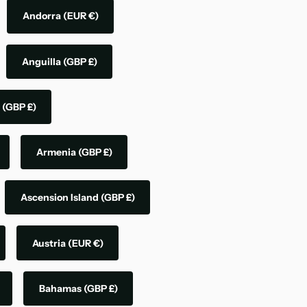
Andorra
(EUR €)
Anguilla
(GBP £)
a
(GBP £)
Armenia
(GBP £)
Ascension Island
(GBP £)
Austria
(EUR €)
Bahamas
(GBP £)