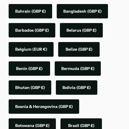
Bahrain
(GBP £)
Bangladesh
(GBP £)
Barbados
(GBP £)
Belarus
(GBP £)
Belgium
(EUR €)
Belize
(GBP £)
Benin
(GBP £)
Bermuda
(GBP £)
Bhutan
(GBP £)
Bolivia
(GBP £)
Bosnia & Herzegovina
(GBP £)
Botswana
(GBP £)
Brazil
(GBP £)