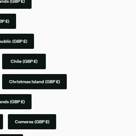
lands
(GBP £)
BP £)
public
(GBP £)
Chile
(GBP £)
Christmas Island
(GBP £)
lands
(GBP £)
Comoros
(GBP £)