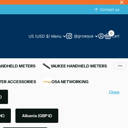
Contact us
0
@groaqua
Cart
US (USD $)
Menu
HANDHELD METERS
MILWAUKEE HANDHELD METERS
ER ACCESSORIES
MIMOSA NETWORKING
Close
)
 €)
Albania
(GBP £)