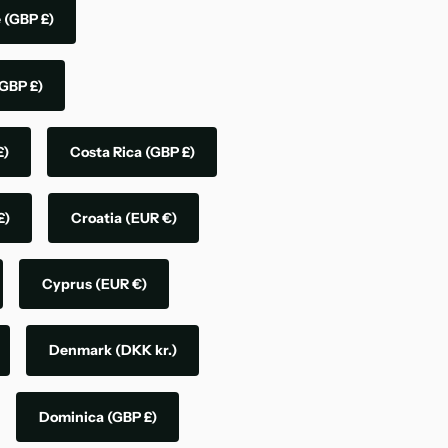
e
(GBP £)
GBP £)
£)
Costa Rica
(GBP £)
£)
Croatia
(EUR €)
Cyprus
(EUR €)
Denmark
(DKK kr.)
Dominica
(GBP £)