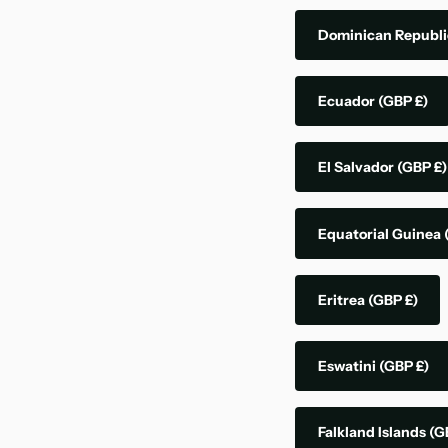
Dominican Republ
Ecuador
(GBP £)
El Salvador
(GBP £)
Equatorial Guinea
Eritrea
(GBP £)
Eswatini
(GBP £)
Falkland Islands
(G