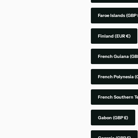
Faroe Islands
(GBP 
Finland
(EUR €)
French Guiana
(GB
French Polynesia
(
French Southern Te
Gabon
(GBP £)
Georgia
(GBP £)