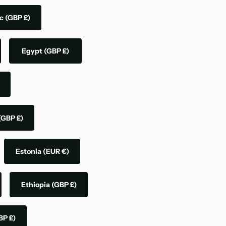
ic
(GBP £)
Egypt
(GBP £)
(GBP £)
Estonia
(EUR €)
Ethiopia
(GBP £)
BP £)