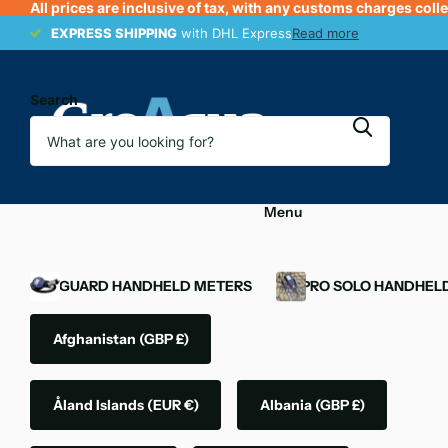
All prices are inclusive of tax, with any customs charges coll
EXPRESS SHIPPING
EXPRESS SHIPPING
with DHL Express
Read more
Search
Menu
OXYGUARD HANDHELD METERS
YSI PRO SOLO HANDHEL
Afghanistan
(GBP £)
Åland Islands
(EUR €)
Albania
(GBP £)