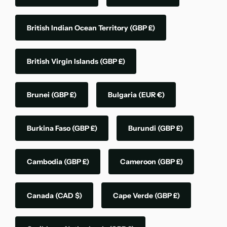
British Indian Ocean Territory
(GBP £)
British Virgin Islands
(GBP £)
Brunei
(GBP £)
Bulgaria
(EUR €)
Burkina Faso
(GBP £)
Burundi
(GBP £)
Cambodia
(GBP £)
Cameroon
(GBP £)
Canada
(CAD $)
Cape Verde
(GBP £)