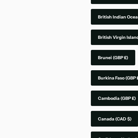
British Indian Ocea
British Virgin Isla
Brunei
(GBP £)
Burkina Faso
(GBP 
Cambodia
(GBP £)
Canada
(CAD $)