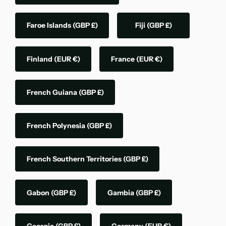
Faroe Islands
(GBP £)
Fiji
(GBP £)
Finland
(EUR €)
France
(EUR €)
French Guiana
(GBP £)
French Polynesia
(GBP £)
French Southern Territories
(GBP £)
Gabon
(GBP £)
Gambia
(GBP £)
Georgia
(GBP £)
Germany
(EUR €)