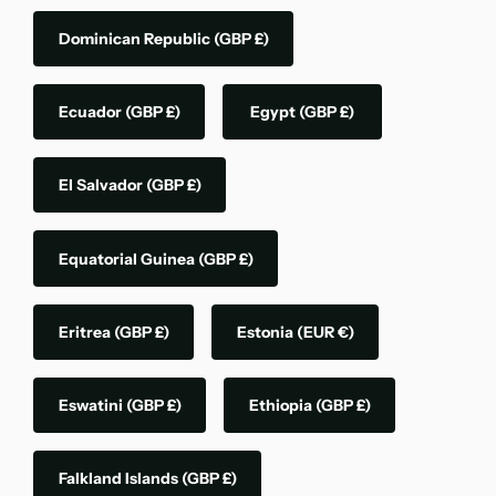
Dominican Republic
(GBP £)
Ecuador
(GBP £)
Egypt
(GBP £)
El Salvador
(GBP £)
Equatorial Guinea
(GBP £)
Eritrea
(GBP £)
Estonia
(EUR €)
Eswatini
(GBP £)
Ethiopia
(GBP £)
Falkland Islands
(GBP £)