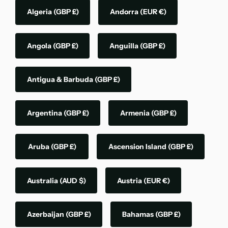
Algeria
(GBP £)
Andorra
(EUR €)
Angola
(GBP £)
Anguilla
(GBP £)
Antigua & Barbuda
(GBP £)
Argentina
(GBP £)
Armenia
(GBP £)
Aruba
(GBP £)
Ascension Island
(GBP £)
Australia
(AUD $)
Austria
(EUR €)
Azerbaijan
(GBP £)
Bahamas
(GBP £)