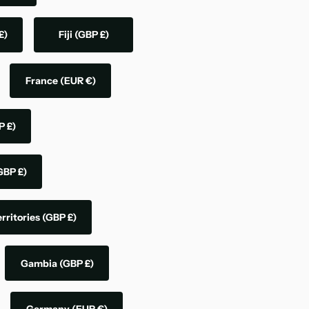
£)
Fiji
(GBP £)
France
(EUR €)
P £)
GBP £)
rritories
(GBP £)
Gambia
(GBP £)
Germany
(EUR €)