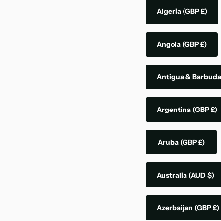
Algeria
(GBP £)
Angola
(GBP £)
Antigua & Barbud
Argentina
(GBP £)
Aruba
(GBP £)
Australia
(AUD $)
Azerbaijan
(GBP £)