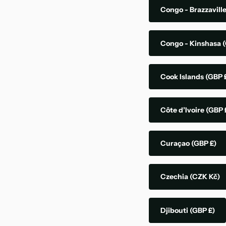
Congo - Brazzavill
Congo - Kinshasa
(
Cook Islands
(GBP 
Côte d’Ivoire
(GBP 
Curaçao
(GBP £)
Czechia
(CZK Kč)
Djibouti
(GBP £)