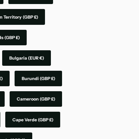
n Territory
(GBP £)
nds
(GBP £)
Bulgaria
(EUR €)
£)
Burundi
(GBP £)
Cameroon
(GBP £)
Cape Verde
(GBP £)