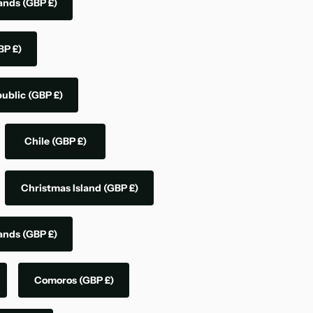
lands
(GBP £)
BP £)
public
(GBP £)
Chile
(GBP £)
Christmas Island
(GBP £)
lands
(GBP £)
Comoros
(GBP £)