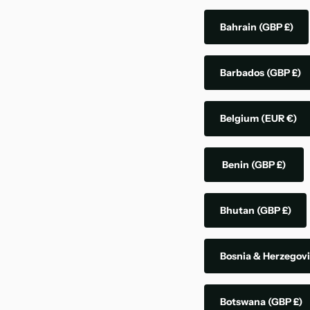
Bahrain
(GBP £)
Barbados
(GBP £)
Belgium
(EUR €)
Benin
(GBP £)
Bhutan
(GBP £)
Bosnia & Herzegov
Botswana
(GBP £)