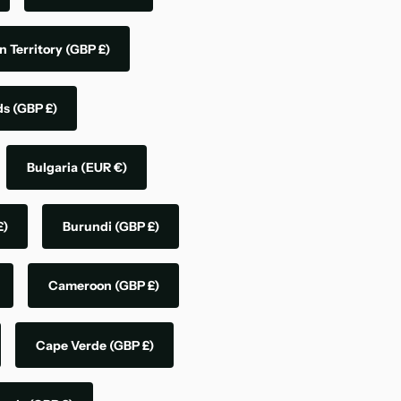
n Territory
(GBP £)
nds
(GBP £)
Bulgaria
(EUR €)
£)
Burundi
(GBP £)
Cameroon
(GBP £)
Cape Verde
(GBP £)