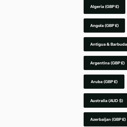
Algeria
(GBP £)
Angola
(GBP £)
Antigua & Barbud
Argentina
(GBP £)
Aruba
(GBP £)
Australia
(AUD $)
Azerbaijan
(GBP £)