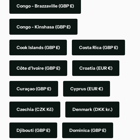
Congo - Brazzaville
(GBP £)
Congo - Kinshasa
(GBP £)
Cook Islands
(GBP £)
Costa Rica
(GBP £)
Côte d’Ivoire
(GBP £)
Croatia
(EUR €)
Curaçao
(GBP £)
Cyprus
(EUR €)
Czechia
(CZK Kč)
Denmark
(DKK kr.)
Djibouti
(GBP £)
Dominica
(GBP £)