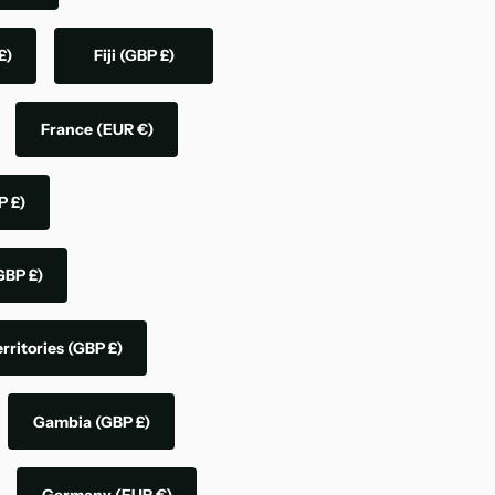
£)
Fiji
(GBP £)
France
(EUR €)
P £)
GBP £)
rritories
(GBP £)
Gambia
(GBP £)
Germany
(EUR €)