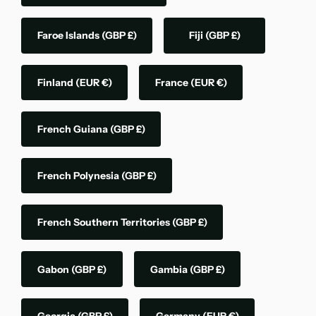
Faroe Islands
(GBP £)
Fiji
(GBP £)
Finland
(EUR €)
France
(EUR €)
French Guiana
(GBP £)
French Polynesia
(GBP £)
French Southern Territories
(GBP £)
Gabon
(GBP £)
Gambia
(GBP £)
Georgia
(GBP £)
Germany
(EUR €)