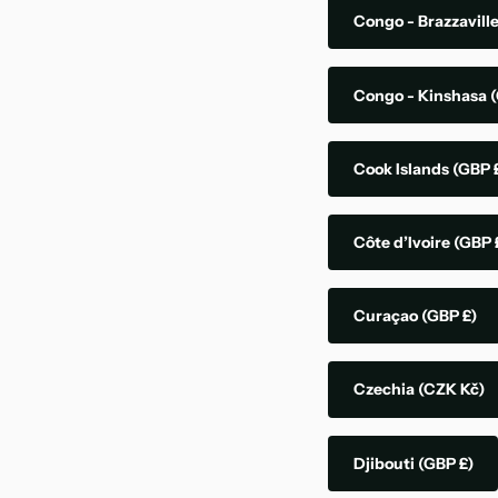
Congo - Brazzavill
Congo - Kinshasa
(
Cook Islands
(GBP 
Côte d’Ivoire
(GBP 
Curaçao
(GBP £)
Czechia
(CZK Kč)
Djibouti
(GBP £)