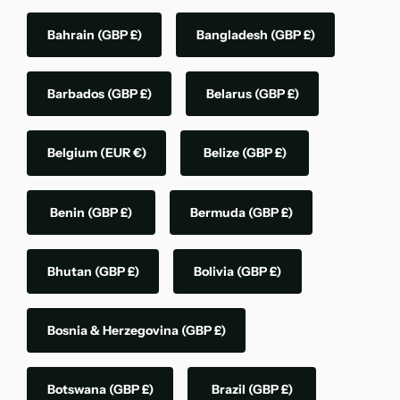
Bahrain
(GBP £)
Bangladesh
(GBP £)
Barbados
(GBP £)
Belarus
(GBP £)
Belgium
(EUR €)
Belize
(GBP £)
Benin
(GBP £)
Bermuda
(GBP £)
Bhutan
(GBP £)
Bolivia
(GBP £)
Bosnia & Herzegovina
(GBP £)
Botswana
(GBP £)
Brazil
(GBP £)