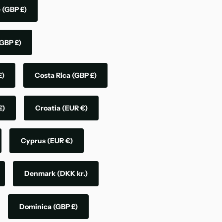
e
(GBP £)
GBP £)
£)
Costa Rica
(GBP £)
£)
Croatia
(EUR €)
Cyprus
(EUR €)
Denmark
(DKK kr.)
Dominica
(GBP £)