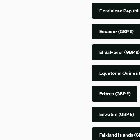
Dominican Republ
Ecuador
(GBP £)
El Salvador
(GBP £)
Equatorial Guinea
Eritrea
(GBP £)
Eswatini
(GBP £)
Falkland Islands
(G