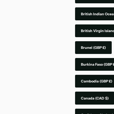
British Indian Ocea
British Virgin Isla
Brunei
(GBP £)
Burkina Faso
(GBP 
Cambodia
(GBP £)
Canada
(CAD $)