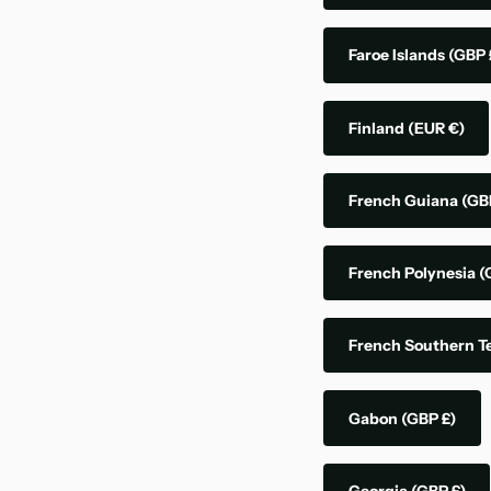
Faroe Islands
(GBP 
Finland
(EUR €)
French Guiana
(GB
French Polynesia
(
French Southern Te
Gabon
(GBP £)
Georgia
(GBP £)