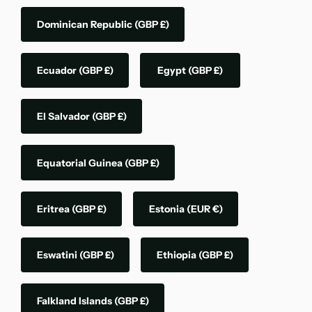
Dominican Republic
(GBP £)
Ecuador
(GBP £)
Egypt
(GBP £)
El Salvador
(GBP £)
Equatorial Guinea
(GBP £)
Eritrea
(GBP £)
Estonia
(EUR €)
Eswatini
(GBP £)
Ethiopia
(GBP £)
Falkland Islands
(GBP £)