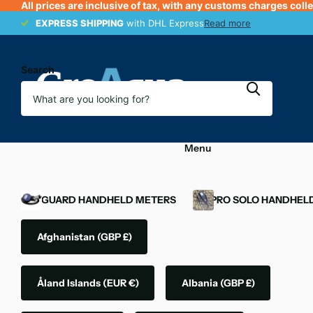
All prices are inclusive of tax, with any customs charges coll
EXPRESS SHIPPING
EXPRESS SHIPPING
with DHL Express
Read more
Search
Menu
OXYGUARD HANDHELD METERS
YSI PRO SOLO HANDHEL
Afghanistan
(GBP £)
Åland Islands
(EUR €)
Albania
(GBP £)