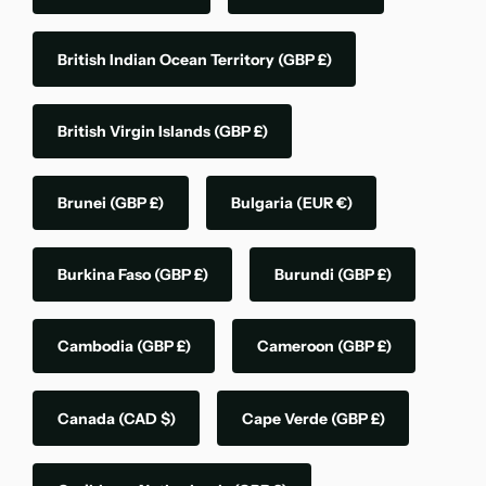
British Indian Ocean Territory
(GBP £)
British Virgin Islands
(GBP £)
Brunei
(GBP £)
Bulgaria
(EUR €)
Burkina Faso
(GBP £)
Burundi
(GBP £)
Cambodia
(GBP £)
Cameroon
(GBP £)
Canada
(CAD $)
Cape Verde
(GBP £)