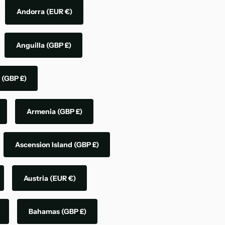
Andorra
(EUR €)
Anguilla
(GBP £)
a
(GBP £)
Armenia
(GBP £)
Ascension Island
(GBP £)
Austria
(EUR €)
Bahamas
(GBP £)