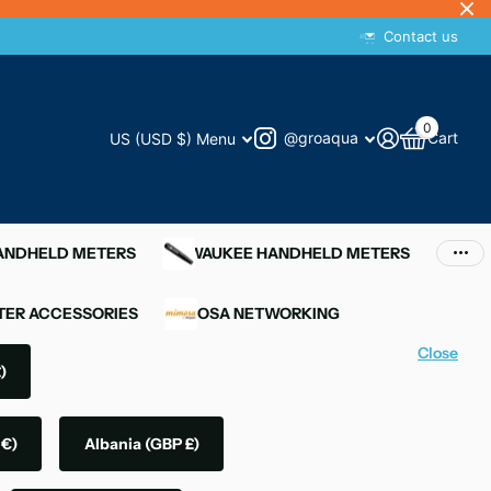
Contact us
0
@groaqua
Cart
US (USD $)
Menu
HANDHELD METERS
MILWAUKEE HANDHELD METERS
ER ACCESSORIES
MIMOSA NETWORKING
Close
)
 €)
Albania
(GBP £)