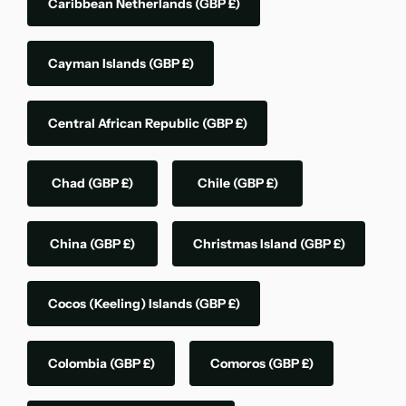
Caribbean Netherlands
(GBP £)
Cayman Islands
(GBP £)
Central African Republic
(GBP £)
Chad
(GBP £)
Chile
(GBP £)
China
(GBP £)
Christmas Island
(GBP £)
Cocos (Keeling) Islands
(GBP £)
Colombia
(GBP £)
Comoros
(GBP £)