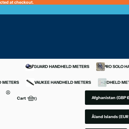
ected at checkout.
OXYGUARD HANDHELD METERS
YSI PRO SOLO 
D METERS
MILWAUKEE HANDHELD METERS
HANDHELD MET
Afghanistan
(GBP £
Cart
0
Åland Islands
(EUR