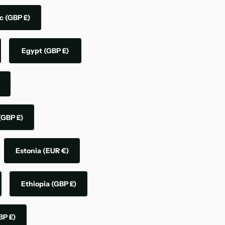
ic
(GBP £)
Egypt
(GBP £)
(GBP £)
Estonia
(EUR €)
Ethiopia
(GBP £)
BP £)