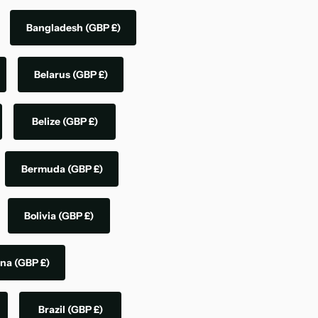
Bangladesh
(GBP £)
Belarus
(GBP £)
Belize
(GBP £)
Bermuda
(GBP £)
Bolivia
(GBP £)
ina
(GBP £)
Brazil
(GBP £)