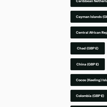
Caribbean Nether
Cayman Islands
(G
Central African Re
Chad
(GBP £)
China
(GBP £)
Cocos (Keeling) Is
Colombia
(GBP £)