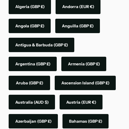
Algeria
(GBP £)
Andorra
(EUR €)
Angola
(GBP £)
Anguilla
(GBP £)
Antigua & Barbuda
(GBP £)
Argentina
(GBP £)
Armenia
(GBP £)
Aruba
(GBP £)
Ascension Island
(GBP £)
Australia
(AUD $)
Austria
(EUR €)
Azerbaijan
(GBP £)
Bahamas
(GBP £)