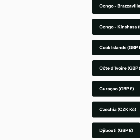
Congo - Brazzavill
Congo - Kinshasa
(
Cook Islands
(GBP 
Côte d’Ivoire
(GBP 
Curaçao
(GBP £)
Czechia
(CZK Kč)
Djibouti
(GBP £)