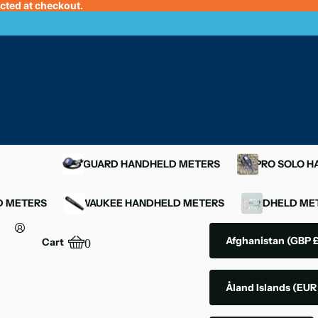
ected at checkout.
OXYGUARD HANDHELD METERS
YSI PRO SOLO 
D METERS
MILWAUKEE HANDHELD METERS
HANDHELD MET
Afghanistan
(GBP £
Cart
0
Åland Islands
(EUR