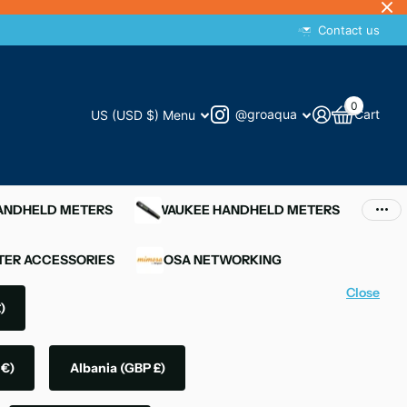
Contact us
0
@groaqua
Cart
US (USD $)
Menu
HANDHELD METERS
MILWAUKEE HANDHELD METERS
ER ACCESSORIES
MIMOSA NETWORKING
Close
)
 €)
Albania
(GBP £)