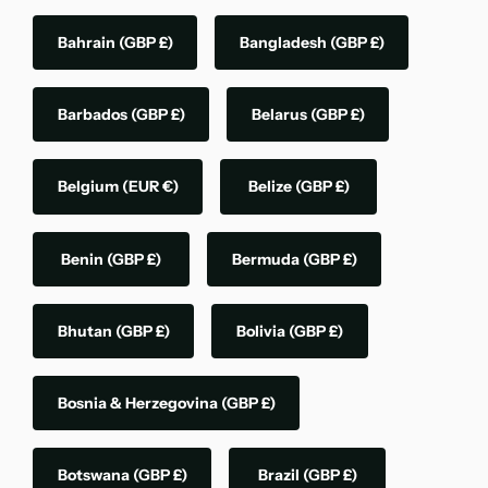
Bahrain
(GBP £)
Bangladesh
(GBP £)
Barbados
(GBP £)
Belarus
(GBP £)
Belgium
(EUR €)
Belize
(GBP £)
Benin
(GBP £)
Bermuda
(GBP £)
Bhutan
(GBP £)
Bolivia
(GBP £)
Bosnia & Herzegovina
(GBP £)
Botswana
(GBP £)
Brazil
(GBP £)