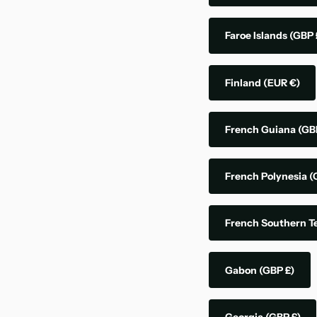
Faroe Islands
(GBP 
Finland
(EUR €)
French Guiana
(GB
French Polynesia
(
French Southern Te
Gabon
(GBP £)
Georgia
(GBP £)