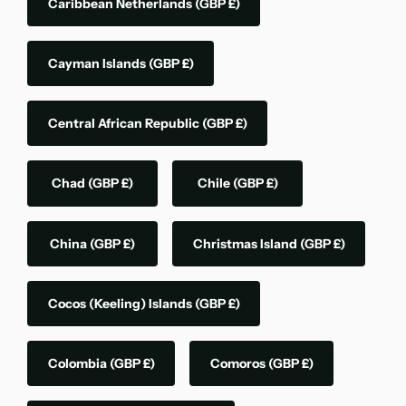
Caribbean Netherlands
(GBP £)
Cayman Islands
(GBP £)
Central African Republic
(GBP £)
Chad
(GBP £)
Chile
(GBP £)
China
(GBP £)
Christmas Island
(GBP £)
Cocos (Keeling) Islands
(GBP £)
Colombia
(GBP £)
Comoros
(GBP £)