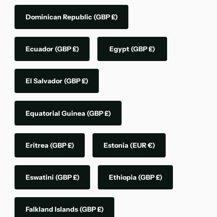
Dominican Republic
(GBP £)
Ecuador
(GBP £)
Egypt
(GBP £)
El Salvador
(GBP £)
Equatorial Guinea
(GBP £)
Eritrea
(GBP £)
Estonia
(EUR €)
Eswatini
(GBP £)
Ethiopia
(GBP £)
Falkland Islands
(GBP £)