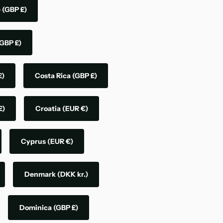
e
(GBP £)
GBP £)
£)
Costa Rica
(GBP £)
£)
Croatia
(EUR €)
Cyprus
(EUR €)
Denmark
(DKK kr.)
Dominica
(GBP £)