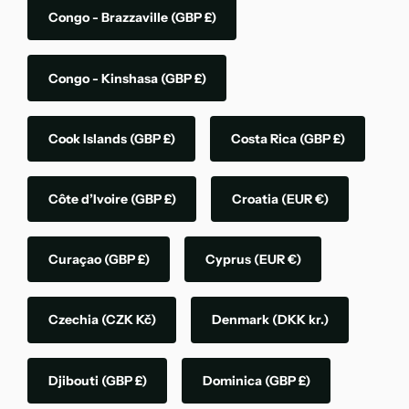
Congo - Brazzaville
(GBP £)
Congo - Kinshasa
(GBP £)
Cook Islands
(GBP £)
Costa Rica
(GBP £)
Côte d’Ivoire
(GBP £)
Croatia
(EUR €)
Curaçao
(GBP £)
Cyprus
(EUR €)
Czechia
(CZK Kč)
Denmark
(DKK kr.)
Djibouti
(GBP £)
Dominica
(GBP £)