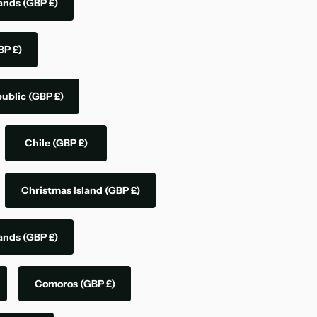
lands
(GBP £)
BP £)
public
(GBP £)
Chile
(GBP £)
Christmas Island
(GBP £)
lands
(GBP £)
Comoros
(GBP £)