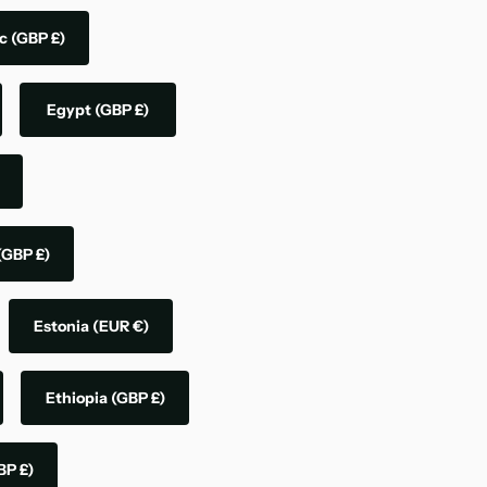
ic
(GBP £)
Egypt
(GBP £)
(GBP £)
Estonia
(EUR €)
Ethiopia
(GBP £)
BP £)