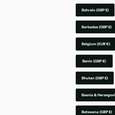
Bahrain
(GBP £)
Barbados
(GBP £)
Belgium
(EUR €)
Benin
(GBP £)
Bhutan
(GBP £)
Bosnia & Herzegov
Botswana
(GBP £)