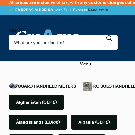
All prices are inclusive of tax, with any customs charges coll
EXPRESS SHIPPING
EXPRESS SHIPPING
with DHL Express
Read more
Search
Menu
OXYGUARD HANDHELD METERS
YSI PRO SOLO HANDHEL
Afghanistan
(GBP £)
Åland Islands
(EUR €)
Albania
(GBP £)