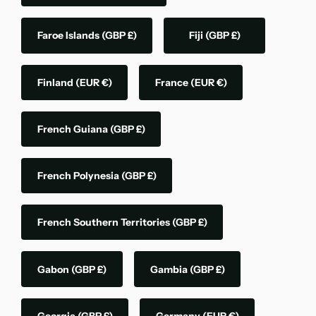
Faroe Islands
(GBP £)
Fiji
(GBP £)
Finland
(EUR €)
France
(EUR €)
French Guiana
(GBP £)
French Polynesia
(GBP £)
French Southern Territories
(GBP £)
Gabon
(GBP £)
Gambia
(GBP £)
Georgia
(GBP £)
Germany
(EUR €)