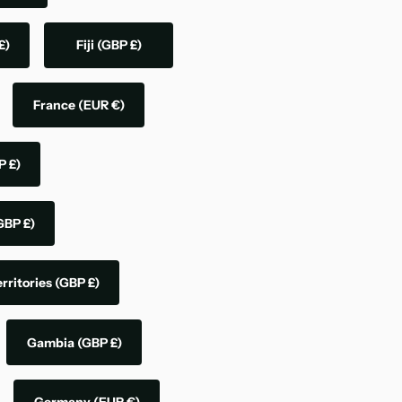
£)
Fiji
(GBP £)
France
(EUR €)
P £)
GBP £)
rritories
(GBP £)
Gambia
(GBP £)
Germany
(EUR €)