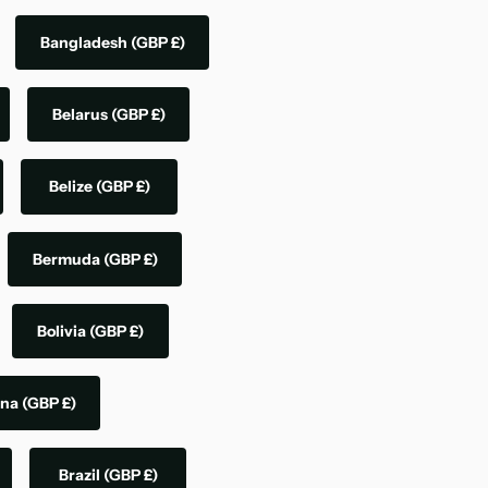
Bangladesh
(GBP £)
Belarus
(GBP £)
Belize
(GBP £)
Bermuda
(GBP £)
Bolivia
(GBP £)
ina
(GBP £)
Brazil
(GBP £)