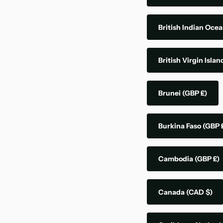
British Indian Ocea
British Virgin Isla
Brunei
(GBP £)
Burkina Faso
(GBP 
Cambodia
(GBP £)
Canada
(CAD $)