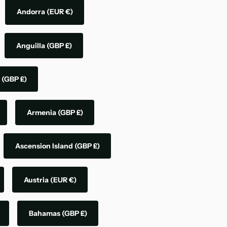
Andorra
(EUR €)
Anguilla
(GBP £)
a
(GBP £)
Armenia
(GBP £)
Ascension Island
(GBP £)
Austria
(EUR €)
Bahamas
(GBP £)