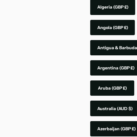
Algeria
(GBP £)
Angola
(GBP £)
Antigua & Barbud
Argentina
(GBP £)
Aruba
(GBP £)
Australia
(AUD $)
Azerbaijan
(GBP £)