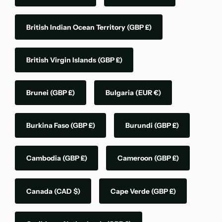
British Indian Ocean Territory
(GBP £)
British Virgin Islands
(GBP £)
Brunei
(GBP £)
Bulgaria
(EUR €)
Burkina Faso
(GBP £)
Burundi
(GBP £)
Cambodia
(GBP £)
Cameroon
(GBP £)
Canada
(CAD $)
Cape Verde
(GBP £)