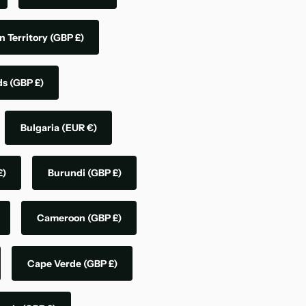
n Territory
(GBP £)
nds
(GBP £)
Bulgaria
(EUR €)
£)
Burundi
(GBP £)
Cameroon
(GBP £)
Cape Verde
(GBP £)