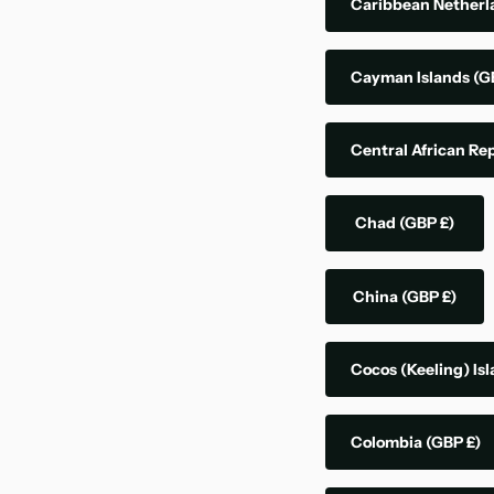
Caribbean Nether
Cayman Islands
(G
Central African Re
Chad
(GBP £)
China
(GBP £)
Cocos (Keeling) Is
Colombia
(GBP £)