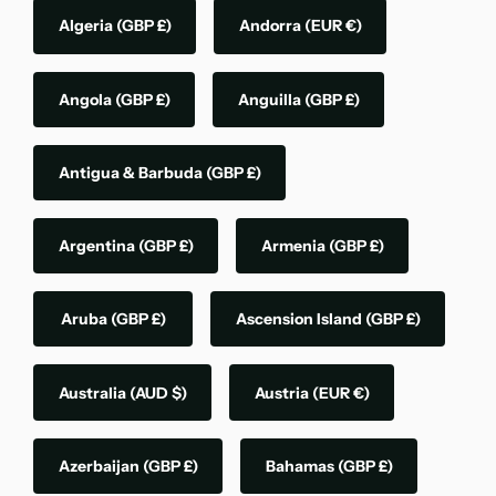
Algeria
(GBP £)
Andorra
(EUR €)
Angola
(GBP £)
Anguilla
(GBP £)
Antigua & Barbuda
(GBP £)
Argentina
(GBP £)
Armenia
(GBP £)
Aruba
(GBP £)
Ascension Island
(GBP £)
Australia
(AUD $)
Austria
(EUR €)
Azerbaijan
(GBP £)
Bahamas
(GBP £)