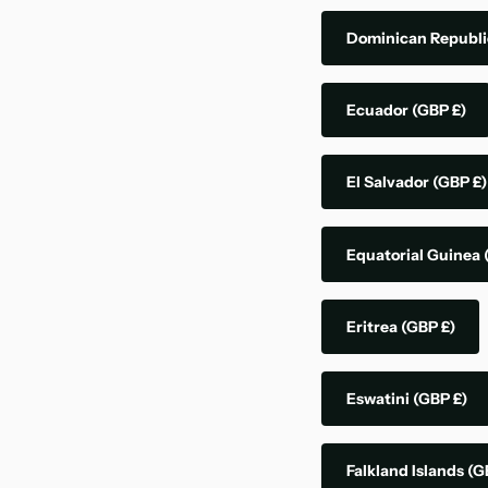
Dominican Republ
Ecuador
(GBP £)
El Salvador
(GBP £)
Equatorial Guinea
Eritrea
(GBP £)
Eswatini
(GBP £)
Falkland Islands
(G