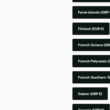
Faroe Islands
(GBP 
Finland
(EUR €)
French Guiana
(GB
French Polynesia
(
French Southern Te
Gabon
(GBP £)
Georgia
(GBP £)