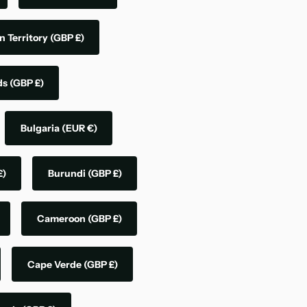
n Territory
(GBP £)
nds
(GBP £)
Bulgaria
(EUR €)
£)
Burundi
(GBP £)
Cameroon
(GBP £)
Cape Verde
(GBP £)