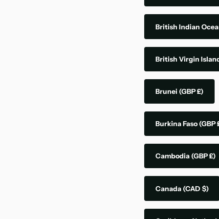
British Indian Ocea
British Virgin Isla
Brunei
(GBP £)
Burkina Faso
(GBP 
Cambodia
(GBP £)
Canada
(CAD $)