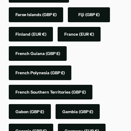
Faroe Islands
(GBP £)
Fiji
(GBP £)
Finland
(EUR €)
France
(EUR €)
French Guiana
(GBP £)
French Polynesia
(GBP £)
French Southern Territories
(GBP £)
Gabon
(GBP £)
Gambia
(GBP £)
Georgia
(GBP £)
Germany
(EUR €)