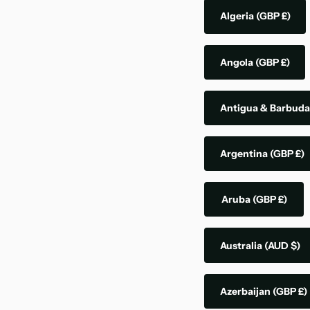
Algeria
(GBP £)
Angola
(GBP £)
Antigua & Barbud
Argentina
(GBP £)
Aruba
(GBP £)
Australia
(AUD $)
Azerbaijan
(GBP £)