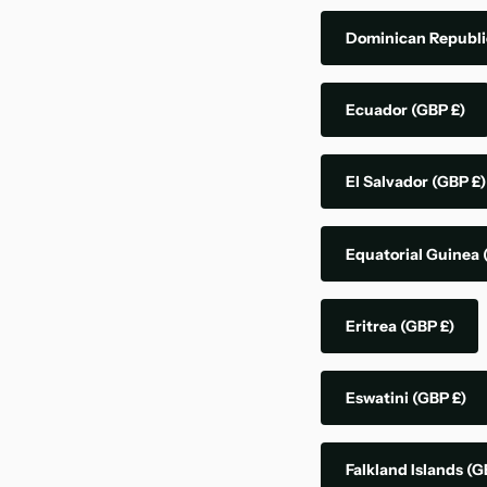
Dominican Republ
Ecuador
(GBP £)
El Salvador
(GBP £)
Equatorial Guinea
Eritrea
(GBP £)
Eswatini
(GBP £)
Falkland Islands
(G