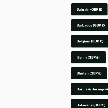
Bahrain
(GBP £)
Barbados
(GBP £)
Belgium
(EUR €)
Benin
(GBP £)
Bhutan
(GBP £)
Bosnia & Herzegov
Botswana
(GBP £)