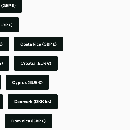
e
(GBP £)
GBP £)
£)
Costa Rica
(GBP £)
£)
Croatia
(EUR €)
Cyprus
(EUR €)
Denmark
(DKK kr.)
Dominica
(GBP £)