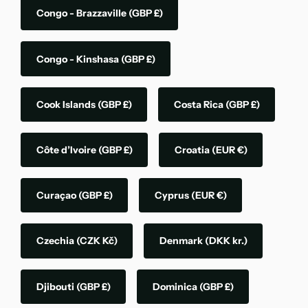
Congo - Brazzaville
(GBP £)
Congo - Kinshasa
(GBP £)
Cook Islands
(GBP £)
Costa Rica
(GBP £)
Côte d’Ivoire
(GBP £)
Croatia
(EUR €)
Curaçao
(GBP £)
Cyprus
(EUR €)
Czechia
(CZK Kč)
Denmark
(DKK kr.)
Djibouti
(GBP £)
Dominica
(GBP £)