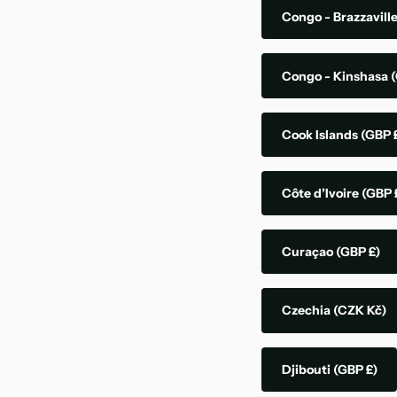
Congo - Brazzavill
Congo - Kinshasa
(
Cook Islands
(GBP 
Côte d’Ivoire
(GBP 
Curaçao
(GBP £)
Czechia
(CZK Kč)
Djibouti
(GBP £)