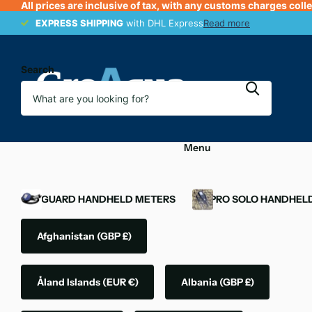
All prices are inclusive of tax, with any customs charges coll
EXPRESS SHIPPING
EXPRESS SHIPPING
with DHL Express
Read more
Search
Menu
OXYGUARD HANDHELD METERS
YSI PRO SOLO HANDHEL
Afghanistan
(GBP £)
Åland Islands
(EUR €)
Albania
(GBP £)