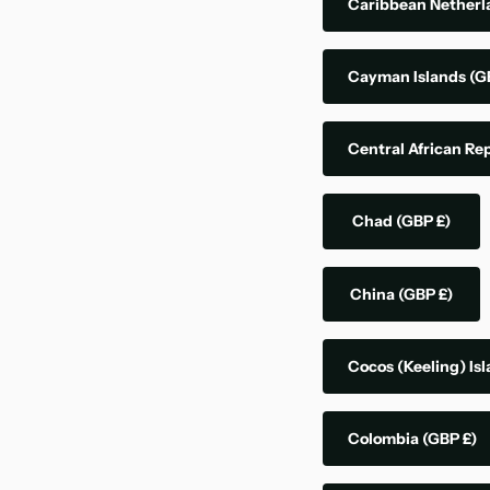
Caribbean Nether
Cayman Islands
(G
Central African Re
Chad
(GBP £)
China
(GBP £)
Cocos (Keeling) Is
Colombia
(GBP £)