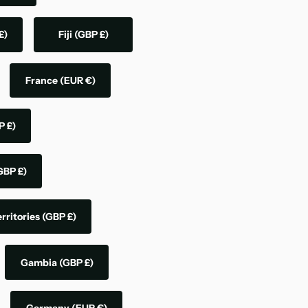
£)
Fiji
(GBP £)
France
(EUR €)
P £)
GBP £)
rritories
(GBP £)
Gambia
(GBP £)
Germany
(EUR €)