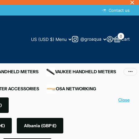
Contact us
0
@groaqua
Cart
US (USD $)
Menu
HANDHELD METERS
MILWAUKEE HANDHELD METERS
ER ACCESSORIES
MIMOSA NETWORKING
Close
)
 €)
Albania
(GBP £)