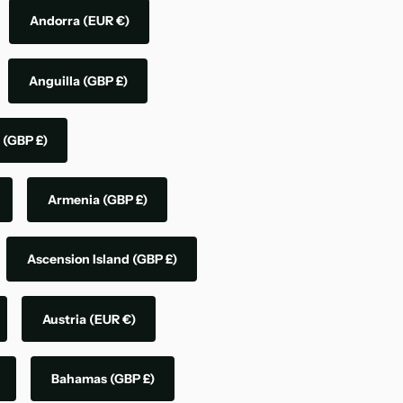
Andorra
(EUR €)
Anguilla
(GBP £)
a
(GBP £)
Armenia
(GBP £)
Ascension Island
(GBP £)
Austria
(EUR €)
Bahamas
(GBP £)