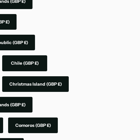
lands
(GBP £)
BP £)
public
(GBP £)
Chile
(GBP £)
Christmas Island
(GBP £)
lands
(GBP £)
Comoros
(GBP £)