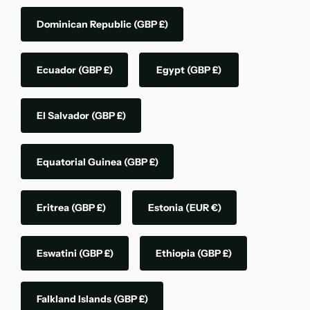
Dominican Republic
(GBP £)
Ecuador
(GBP £)
Egypt
(GBP £)
El Salvador
(GBP £)
Equatorial Guinea
(GBP £)
Eritrea
(GBP £)
Estonia
(EUR €)
Eswatini
(GBP £)
Ethiopia
(GBP £)
Falkland Islands
(GBP £)