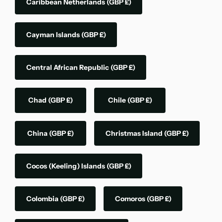
Caribbean Netherlands
(GBP £)
Cayman Islands
(GBP £)
Central African Republic
(GBP £)
Chad
(GBP £)
Chile
(GBP £)
China
(GBP £)
Christmas Island
(GBP £)
Cocos (Keeling) Islands
(GBP £)
Colombia
(GBP £)
Comoros
(GBP £)