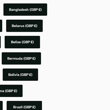
Bangladesh
(GBP £)
Belarus
(GBP £)
Belize
(GBP £)
Bermuda
(GBP £)
Bolivia
(GBP £)
ina
(GBP £)
Brazil
(GBP £)