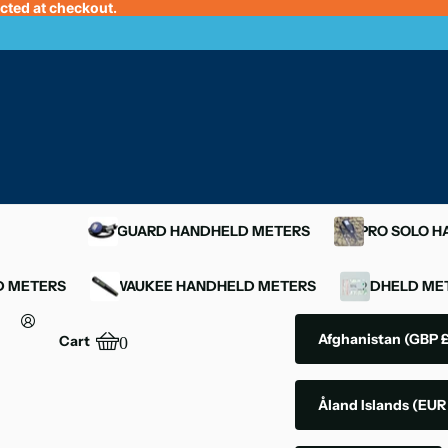
ected at checkout.
OXYGUARD HANDHELD METERS
YSI PRO SOLO 
D METERS
MILWAUKEE HANDHELD METERS
HANDHELD MET
Afghanistan
(GBP £
Cart
0
Åland Islands
(EUR