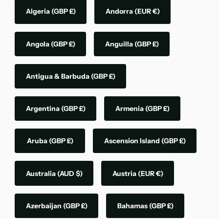
Algeria
(GBP £)
Andorra
(EUR €)
Angola
(GBP £)
Anguilla
(GBP £)
Antigua & Barbuda
(GBP £)
Argentina
(GBP £)
Armenia
(GBP £)
Aruba
(GBP £)
Ascension Island
(GBP £)
Australia
(AUD $)
Austria
(EUR €)
Azerbaijan
(GBP £)
Bahamas
(GBP £)