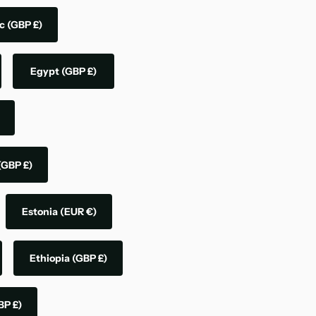
ic
(GBP £)
Egypt
(GBP £)
(GBP £)
Estonia
(EUR €)
Ethiopia
(GBP £)
BP £)