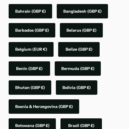
Bahrain
(GBP £)
Bangladesh
(GBP £)
Barbados
(GBP £)
Belarus
(GBP £)
Belgium
(EUR €)
Belize
(GBP £)
Benin
(GBP £)
Bermuda
(GBP £)
Bhutan
(GBP £)
Bolivia
(GBP £)
Bosnia & Herzegovina
(GBP £)
Botswana
(GBP £)
Brazil
(GBP £)