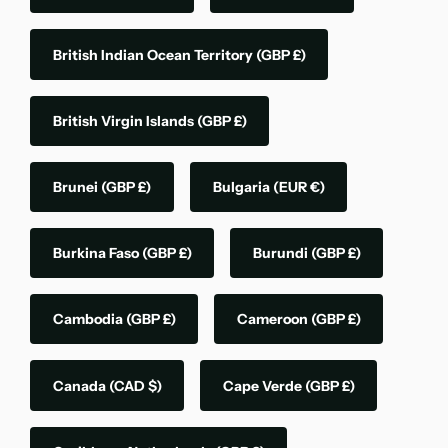
British Indian Ocean Territory
(GBP £)
British Virgin Islands
(GBP £)
Brunei
(GBP £)
Bulgaria
(EUR €)
Burkina Faso
(GBP £)
Burundi
(GBP £)
Cambodia
(GBP £)
Cameroon
(GBP £)
Canada
(CAD $)
Cape Verde
(GBP £)