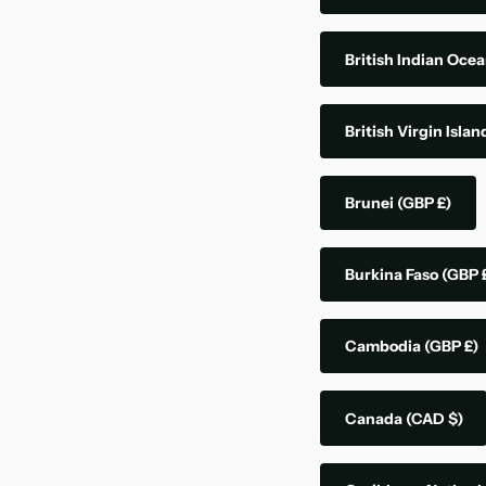
British Indian Ocea
British Virgin Isla
Brunei
(GBP £)
Burkina Faso
(GBP 
Cambodia
(GBP £)
Canada
(CAD $)