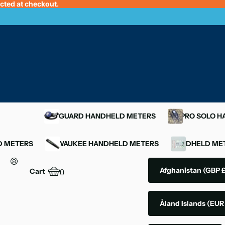
ected at checkout.
OXYGUARD HANDHELD METERS
YSI PRO SOLO 
D METERS
MILWAUKEE HANDHELD METERS
HANDHELD MET
Afghanistan
(GBP £
Cart
0
Åland Islands
(EUR