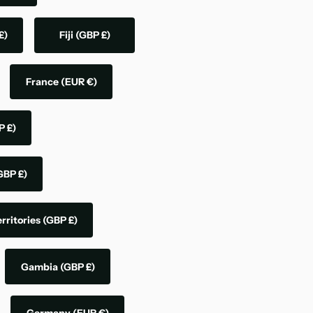
£)
Fiji
(GBP £)
France
(EUR €)
P £)
GBP £)
rritories
(GBP £)
Gambia
(GBP £)
Germany
(EUR €)