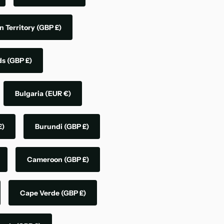
n Territory
(GBP £)
nds
(GBP £)
Bulgaria
(EUR €)
£)
Burundi
(GBP £)
Cameroon
(GBP £)
Cape Verde
(GBP £)