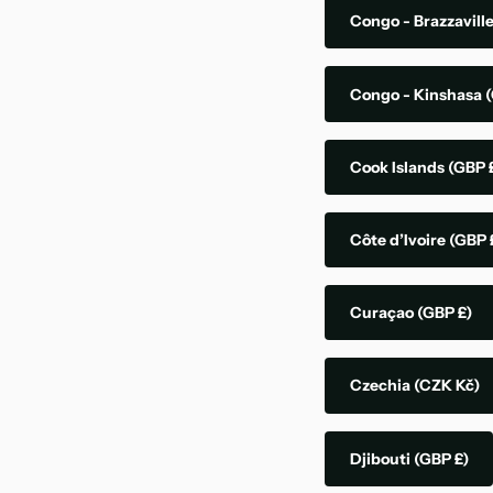
Congo - Brazzavill
Congo - Kinshasa
(
Cook Islands
(GBP 
Côte d’Ivoire
(GBP 
Curaçao
(GBP £)
Czechia
(CZK Kč)
Djibouti
(GBP £)