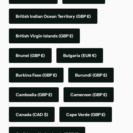
British Indian Ocean Territory
(GBP £)
British Virgin Islands
(GBP £)
Brunei
(GBP £)
Bulgaria
(EUR €)
Burkina Faso
(GBP £)
Burundi
(GBP £)
Cambodia
(GBP £)
Cameroon
(GBP £)
Canada
(CAD $)
Cape Verde
(GBP £)