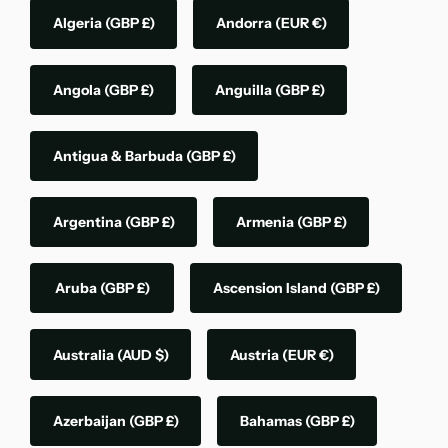
Algeria
(GBP £)
Andorra
(EUR €)
Angola
(GBP £)
Anguilla
(GBP £)
Antigua & Barbuda
(GBP £)
Argentina
(GBP £)
Armenia
(GBP £)
Aruba
(GBP £)
Ascension Island
(GBP £)
Australia
(AUD $)
Austria
(EUR €)
Azerbaijan
(GBP £)
Bahamas
(GBP £)