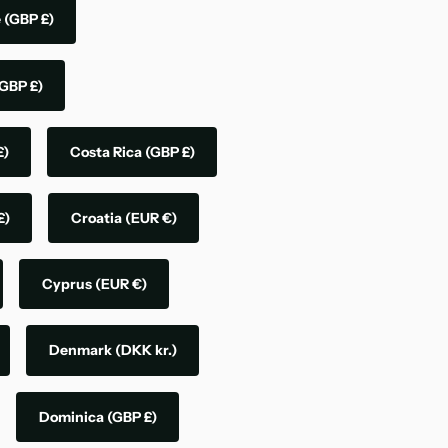
e
(GBP £)
GBP £)
£)
Costa Rica
(GBP £)
£)
Croatia
(EUR €)
Cyprus
(EUR €)
Denmark
(DKK kr.)
Dominica
(GBP £)