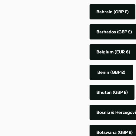
Bahrain
(GBP £)
Barbados
(GBP £)
Belgium
(EUR €)
Benin
(GBP £)
Bhutan
(GBP £)
Bosnia & Herzegov
Botswana
(GBP £)