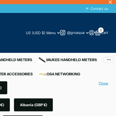
Contact us
0
@groaqua
Cart
US (USD $)
Menu
HANDHELD METERS
MILWAUKEE HANDHELD METERS
ER ACCESSORIES
MIMOSA NETWORKING
Close
)
 €)
Albania
(GBP £)