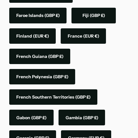
Faroe Islands
(GBP £)
Fiji
(GBP £)
Finland
(EUR €)
France
(EUR €)
French Guiana
(GBP £)
French Polynesia
(GBP £)
French Southern Territories
(GBP £)
Gabon
(GBP £)
Gambia
(GBP £)
Georgia
(GBP £)
Germany
(EUR €)