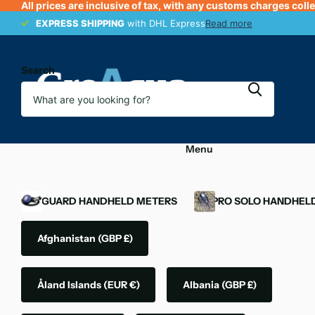
All prices are inclusive of tax, with any customs charges coll
EXPRESS SHIPPING
EXPRESS SHIPPING
with DHL Express
Read more
Search
Menu
OXYGUARD HANDHELD METERS
YSI PRO SOLO HANDHEL
Afghanistan
(GBP £)
Åland Islands
(EUR €)
Albania
(GBP £)