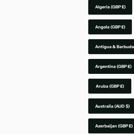
Algeria
(GBP £)
Angola
(GBP £)
Antigua & Barbud
Argentina
(GBP £)
Aruba
(GBP £)
Australia
(AUD $)
Azerbaijan
(GBP £)