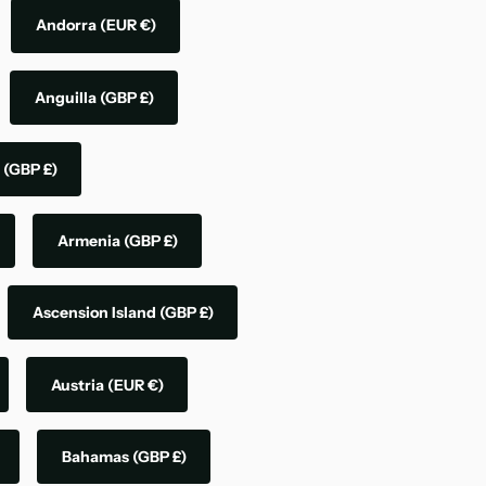
Andorra
(EUR €)
Anguilla
(GBP £)
a
(GBP £)
Armenia
(GBP £)
Ascension Island
(GBP £)
Austria
(EUR €)
Bahamas
(GBP £)