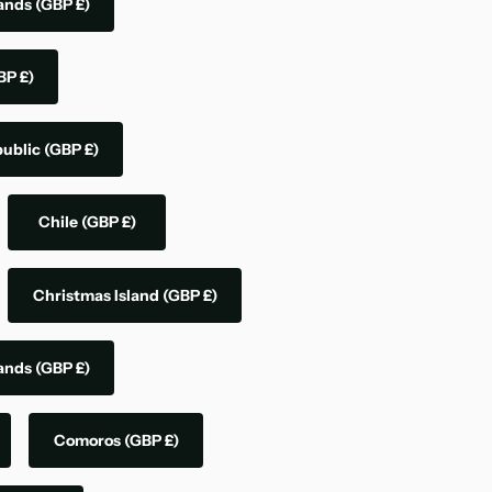
lands
(GBP £)
BP £)
public
(GBP £)
Chile
(GBP £)
Christmas Island
(GBP £)
lands
(GBP £)
Comoros
(GBP £)