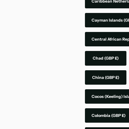
Caribbean Nether
Cayman Islands
(G
Central African Re
Chad
(GBP £)
China
(GBP £)
Cocos (Keeling) Is
Colombia
(GBP £)