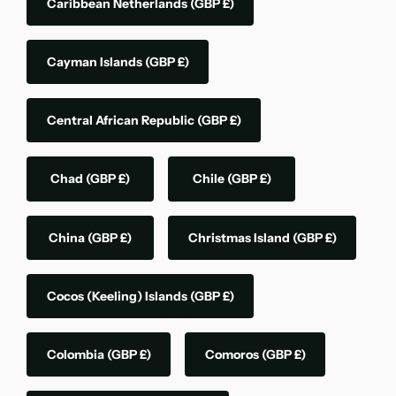
Caribbean Netherlands
(GBP £)
Cayman Islands
(GBP £)
Central African Republic
(GBP £)
Chad
(GBP £)
Chile
(GBP £)
China
(GBP £)
Christmas Island
(GBP £)
Cocos (Keeling) Islands
(GBP £)
Colombia
(GBP £)
Comoros
(GBP £)