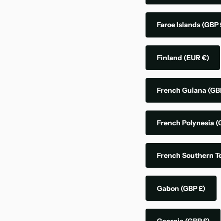
Faroe Islands
(GBP 
Finland
(EUR €)
French Guiana
(GB
French Polynesia
(
French Southern Te
Gabon
(GBP £)
Georgia
(GBP £)