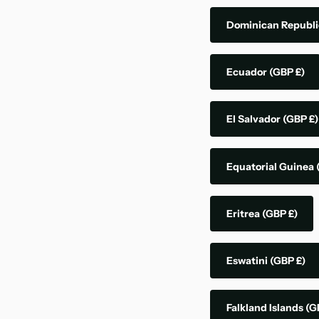
Dominican Republ
Ecuador
(GBP £)
El Salvador
(GBP £)
Equatorial Guinea
Eritrea
(GBP £)
Eswatini
(GBP £)
Falkland Islands
(G