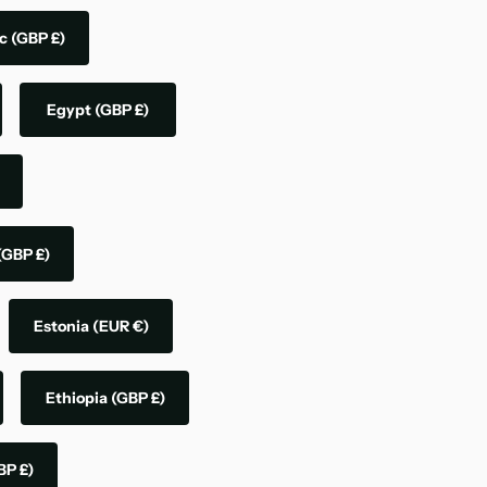
ic
(GBP £)
Egypt
(GBP £)
(GBP £)
Estonia
(EUR €)
Ethiopia
(GBP £)
BP £)