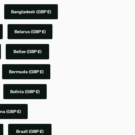
Bangladesh
(GBP £)
Belarus
(GBP £)
Belize
(GBP £)
Bermuda
(GBP £)
Bolivia
(GBP £)
ina
(GBP £)
Brazil
(GBP £)