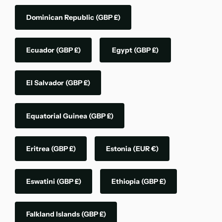
Dominican Republic
(GBP £)
Ecuador
(GBP £)
Egypt
(GBP £)
El Salvador
(GBP £)
Equatorial Guinea
(GBP £)
Eritrea
(GBP £)
Estonia
(EUR €)
Eswatini
(GBP £)
Ethiopia
(GBP £)
Falkland Islands
(GBP £)