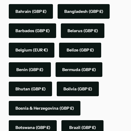
Bahrain
(GBP £)
Bangladesh
(GBP £)
Barbados
(GBP £)
Belarus
(GBP £)
Belgium
(EUR €)
Belize
(GBP £)
Benin
(GBP £)
Bermuda
(GBP £)
Bhutan
(GBP £)
Bolivia
(GBP £)
Bosnia & Herzegovina
(GBP £)
Botswana
(GBP £)
Brazil
(GBP £)