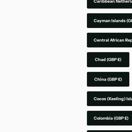
Caribbean Nether
Cayman Islands
(G
Central African Re
Chad
(GBP £)
China
(GBP £)
Cocos (Keeling) Is
Colombia
(GBP £)