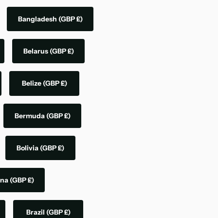
Bangladesh
(GBP £)
Belarus
(GBP £)
Belize
(GBP £)
Bermuda
(GBP £)
Bolivia
(GBP £)
ina
(GBP £)
Brazil
(GBP £)