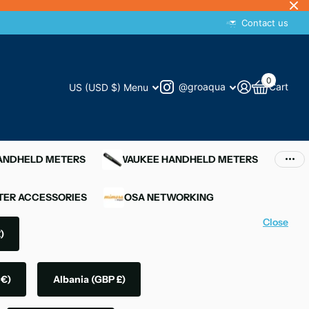
Contact us
0
@groaqua
Cart
US (USD $)
Menu
HANDHELD METERS
MILWAUKEE HANDHELD METERS
ER ACCESSORIES
MIMOSA NETWORKING
Close
)
 €)
Albania
(GBP £)