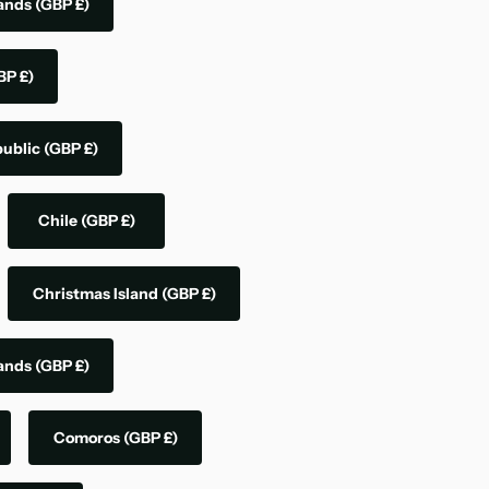
lands
(GBP £)
BP £)
public
(GBP £)
Chile
(GBP £)
Christmas Island
(GBP £)
lands
(GBP £)
Comoros
(GBP £)