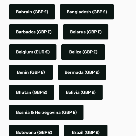
Bahrain
(GBP £)
Bangladesh
(GBP £)
Barbados
(GBP £)
Belarus
(GBP £)
Belgium
(EUR €)
Belize
(GBP £)
Benin
(GBP £)
Bermuda
(GBP £)
Bhutan
(GBP £)
Bolivia
(GBP £)
Bosnia & Herzegovina
(GBP £)
Botswana
(GBP £)
Brazil
(GBP £)