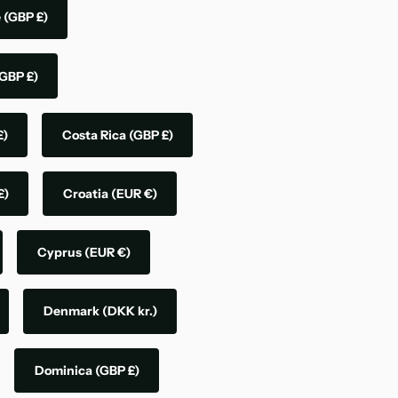
e
(GBP £)
GBP £)
£)
Costa Rica
(GBP £)
£)
Croatia
(EUR €)
Cyprus
(EUR €)
Denmark
(DKK kr.)
Dominica
(GBP £)