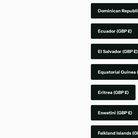
Dominican Republ
Ecuador
(GBP £)
El Salvador
(GBP £)
Equatorial Guinea
Eritrea
(GBP £)
Eswatini
(GBP £)
Falkland Islands
(G