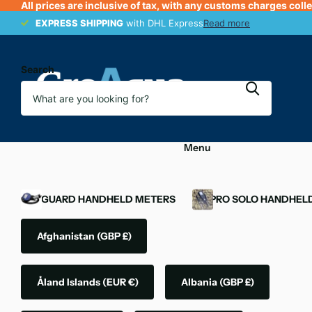
All prices are inclusive of tax, with any customs charges coll
EXPRESS SHIPPING
EXPRESS SHIPPING
with DHL Express
Read more
Search
Menu
OXYGUARD HANDHELD METERS
YSI PRO SOLO HANDHEL
Afghanistan
(GBP £)
Åland Islands
(EUR €)
Albania
(GBP £)