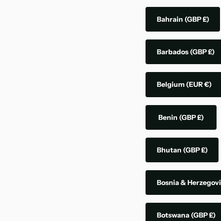
Bahrain
(GBP £)
Barbados
(GBP £)
Belgium
(EUR €)
Benin
(GBP £)
Bhutan
(GBP £)
Bosnia & Herzegov
Botswana
(GBP £)