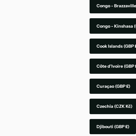
Congo - Brazzavill
Congo - Kinshasa
(
Cook Islands
(GBP 
Côte d’Ivoire
(GBP 
Curaçao
(GBP £)
Czechia
(CZK Kč)
Djibouti
(GBP £)