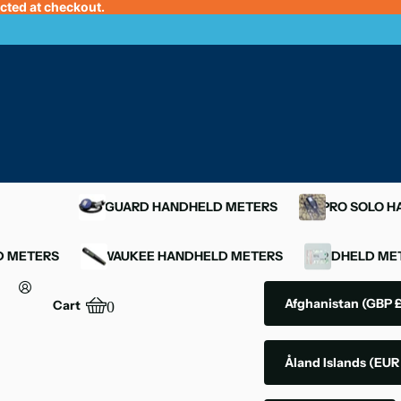
ected at checkout.
OXYGUARD HANDHELD METERS
YSI PRO SOLO 
D METERS
MILWAUKEE HANDHELD METERS
HANDHELD MET
Afghanistan
(GBP £
Cart
0
Åland Islands
(EUR