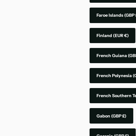
Faroe Islands
(GBP 
Finland
(EUR €)
French Guiana
(GB
French Polynesia
(
French Southern Te
Gabon
(GBP £)
Georgia
(GBP £)