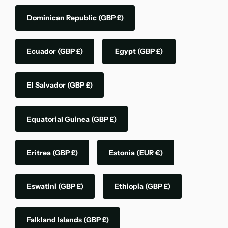
Dominican Republic
(GBP £)
Ecuador
(GBP £)
Egypt
(GBP £)
El Salvador
(GBP £)
Equatorial Guinea
(GBP £)
Eritrea
(GBP £)
Estonia
(EUR €)
Eswatini
(GBP £)
Ethiopia
(GBP £)
Falkland Islands
(GBP £)