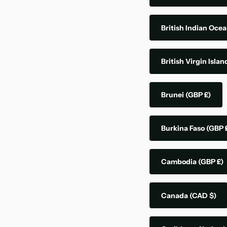
British Indian Ocea
British Virgin Isla
Brunei
(GBP £)
Burkina Faso
(GBP 
Cambodia
(GBP £)
Canada
(CAD $)