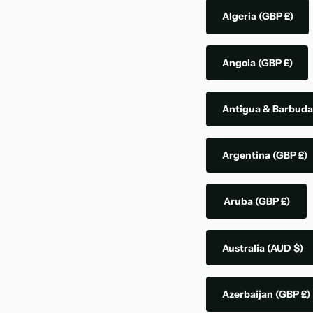
Algeria
(GBP £)
Angola
(GBP £)
Antigua & Barbud
Argentina
(GBP £)
Aruba
(GBP £)
Australia
(AUD $)
Azerbaijan
(GBP £)