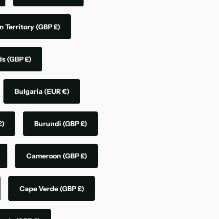
n Territory
(GBP £)
nds
(GBP £)
Bulgaria
(EUR €)
£)
Burundi
(GBP £)
Cameroon
(GBP £)
Cape Verde
(GBP £)