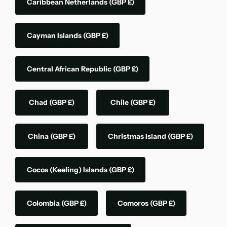
Caribbean Netherlands
(GBP £)
Cayman Islands
(GBP £)
Central African Republic
(GBP £)
Chad
(GBP £)
Chile
(GBP £)
China
(GBP £)
Christmas Island
(GBP £)
Cocos (Keeling) Islands
(GBP £)
Colombia
(GBP £)
Comoros
(GBP £)