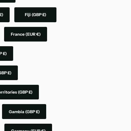
£)
Fiji
(GBP £)
France
(EUR €)
P £)
GBP £)
rritories
(GBP £)
Gambia
(GBP £)
Germany
(EUR €)