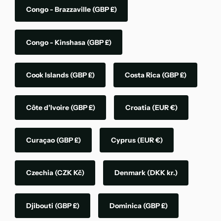
Congo - Brazzaville
(GBP £)
Congo - Kinshasa
(GBP £)
Cook Islands
(GBP £)
Costa Rica
(GBP £)
Côte d’Ivoire
(GBP £)
Croatia
(EUR €)
Curaçao
(GBP £)
Cyprus
(EUR €)
Czechia
(CZK Kč)
Denmark
(DKK kr.)
Djibouti
(GBP £)
Dominica
(GBP £)