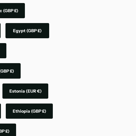
ic
(GBP £)
Egypt
(GBP £)
(GBP £)
Estonia
(EUR €)
Ethiopia
(GBP £)
BP £)