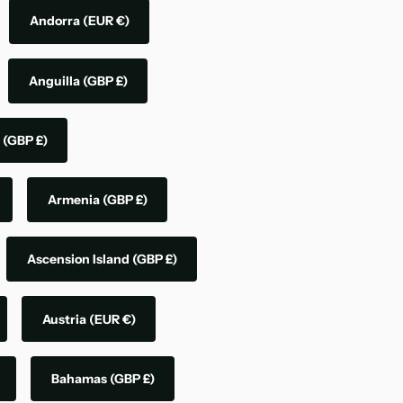
Andorra
(EUR €)
Anguilla
(GBP £)
a
(GBP £)
Armenia
(GBP £)
Ascension Island
(GBP £)
Austria
(EUR €)
Bahamas
(GBP £)