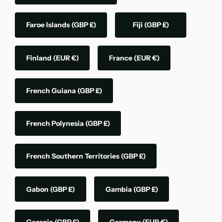
Faroe Islands
(GBP £)
Fiji
(GBP £)
Finland
(EUR €)
France
(EUR €)
French Guiana
(GBP £)
French Polynesia
(GBP £)
French Southern Territories
(GBP £)
Gabon
(GBP £)
Gambia
(GBP £)
Georgia
(GBP £)
Germany
(EUR €)