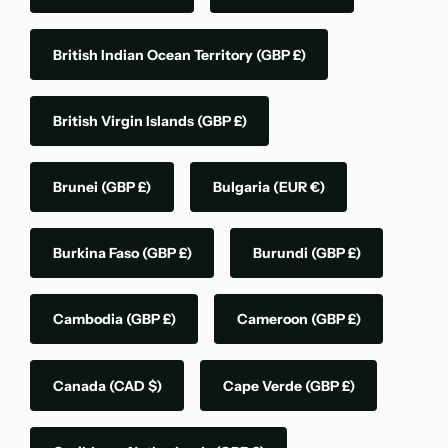
British Indian Ocean Territory
(GBP £)
British Virgin Islands
(GBP £)
Brunei
(GBP £)
Bulgaria
(EUR €)
Burkina Faso
(GBP £)
Burundi
(GBP £)
Cambodia
(GBP £)
Cameroon
(GBP £)
Canada
(CAD $)
Cape Verde
(GBP £)