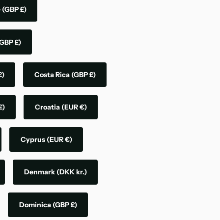
e
(GBP £)
GBP £)
£)
Costa Rica
(GBP £)
£)
Croatia
(EUR €)
Cyprus
(EUR €)
Denmark
(DKK kr.)
Dominica
(GBP £)