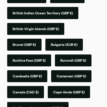
British Indian Ocean Territory
(GBP £)
British Virgin Islands
(GBP £)
Brunei
(GBP £)
Bulgaria
(EUR €)
Burkina Faso
(GBP £)
Burundi
(GBP £)
Cambodia
(GBP £)
Cameroon
(GBP £)
Canada
(CAD $)
Cape Verde
(GBP £)