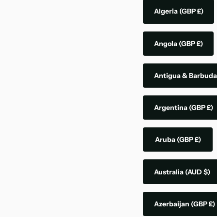
Algeria
(GBP £)
Angola
(GBP £)
Antigua & Barbud
Argentina
(GBP £)
Aruba
(GBP £)
Australia
(AUD $)
Azerbaijan
(GBP £)