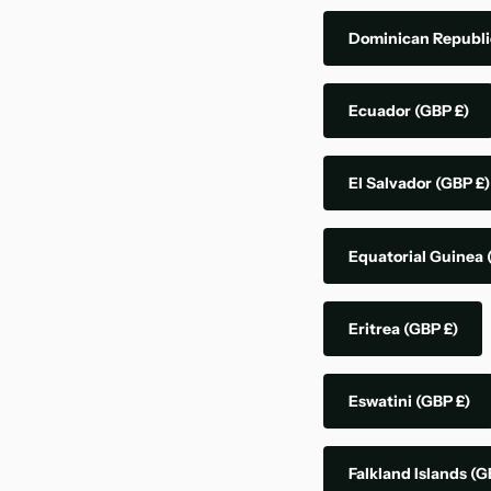
Dominican Republ
Ecuador
(GBP £)
El Salvador
(GBP £)
Equatorial Guinea
Eritrea
(GBP £)
Eswatini
(GBP £)
Falkland Islands
(G