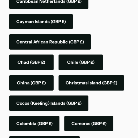
Caribbean Netherlands
(GBP £)
Cayman Islands
(GBP £)
Central African Republic
(GBP £)
Chad
(GBP £)
Chile
(GBP £)
China
(GBP £)
Christmas Island
(GBP £)
Cocos (Keeling) Islands
(GBP £)
Colombia
(GBP £)
Comoros
(GBP £)