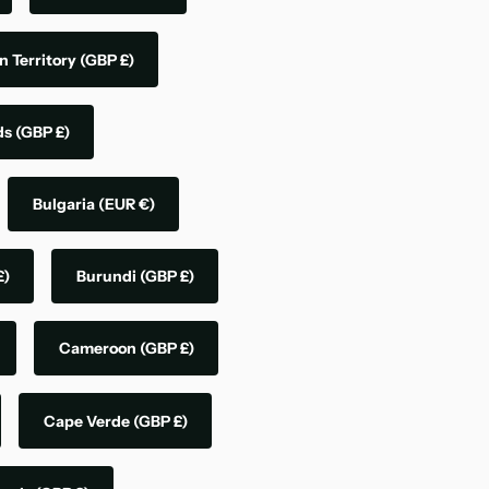
n Territory
(GBP £)
nds
(GBP £)
Bulgaria
(EUR €)
£)
Burundi
(GBP £)
Cameroon
(GBP £)
Cape Verde
(GBP £)