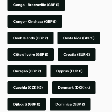
Congo - Brazzaville
(GBP £)
Congo - Kinshasa
(GBP £)
Cook Islands
(GBP £)
Costa Rica
(GBP £)
Côte d’Ivoire
(GBP £)
Croatia
(EUR €)
Curaçao
(GBP £)
Cyprus
(EUR €)
Czechia
(CZK Kč)
Denmark
(DKK kr.)
Djibouti
(GBP £)
Dominica
(GBP £)