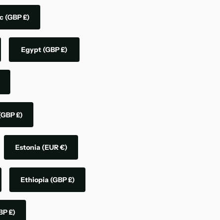
ic
(GBP £)
Egypt
(GBP £)
(GBP £)
Estonia
(EUR €)
Ethiopia
(GBP £)
BP £)