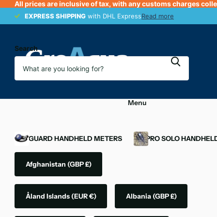
All prices are inclusive of tax, with any customs charges coll
EXPRESS SHIPPING
EXPRESS SHIPPING
with DHL Express
Read more
Search
Menu
OXYGUARD HANDHELD METERS
YSI PRO SOLO HANDHEL
Afghanistan
(GBP £)
Åland Islands
(EUR €)
Albania
(GBP £)