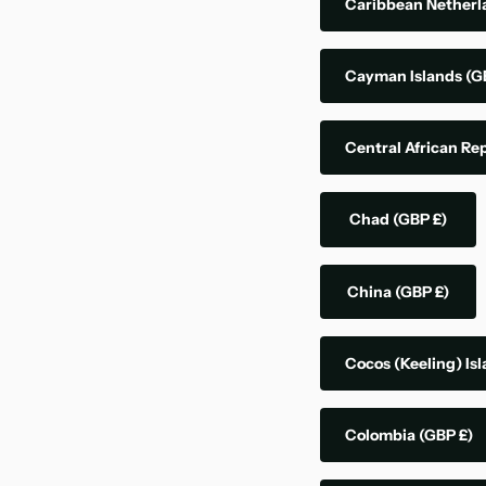
Caribbean Nether
Cayman Islands
(G
Central African Re
Chad
(GBP £)
China
(GBP £)
Cocos (Keeling) Is
Colombia
(GBP £)