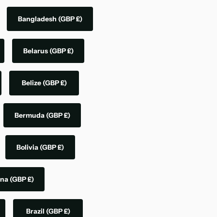
Bangladesh
(GBP £)
Belarus
(GBP £)
Belize
(GBP £)
Bermuda
(GBP £)
Bolivia
(GBP £)
ina
(GBP £)
Brazil
(GBP £)