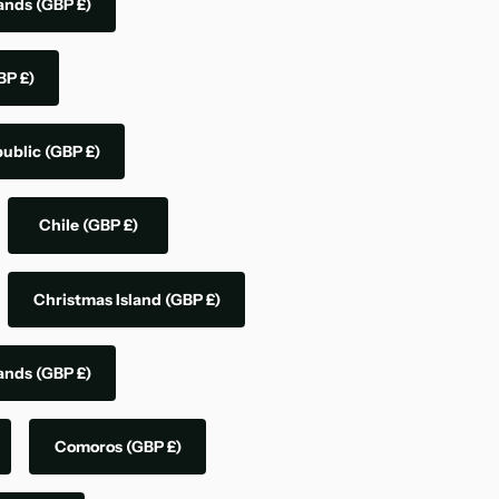
lands
(GBP £)
BP £)
public
(GBP £)
Chile
(GBP £)
Christmas Island
(GBP £)
lands
(GBP £)
Comoros
(GBP £)