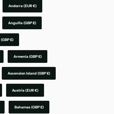
Andorra
(EUR €)
Anguilla
(GBP £)
a
(GBP £)
Armenia
(GBP £)
Ascension Island
(GBP £)
Austria
(EUR €)
Bahamas
(GBP £)