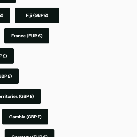
£)
Fiji
(GBP £)
France
(EUR €)
P £)
GBP £)
rritories
(GBP £)
Gambia
(GBP £)
Germany
(EUR €)