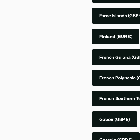
Faroe Islands
(GBP 
Finland
(EUR €)
French Guiana
(GB
French Polynesia
(
French Southern Te
Gabon
(GBP £)
Georgia
(GBP £)