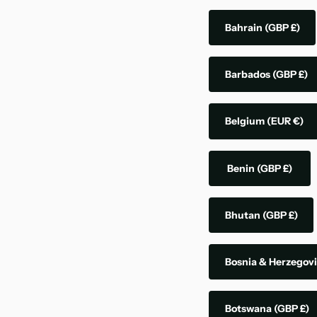
Bahrain
(GBP £)
Barbados
(GBP £)
Belgium
(EUR €)
Benin
(GBP £)
Bhutan
(GBP £)
Bosnia & Herzegov
Botswana
(GBP £)