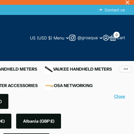
Contact us
0
@groaqua
Cart
US (USD $)
Menu
HANDHELD METERS
MILWAUKEE HANDHELD METERS
ER ACCESSORIES
MIMOSA NETWORKING
Close
)
 €)
Albania
(GBP £)