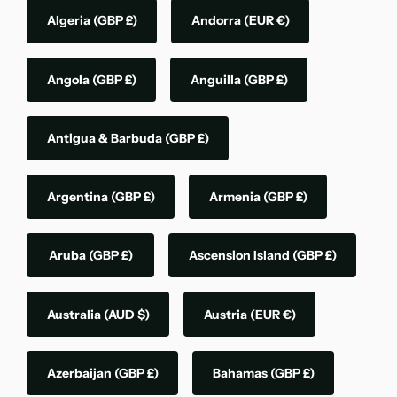
Algeria
(GBP £)
Andorra
(EUR €)
Angola
(GBP £)
Anguilla
(GBP £)
Antigua & Barbuda
(GBP £)
Argentina
(GBP £)
Armenia
(GBP £)
Aruba
(GBP £)
Ascension Island
(GBP £)
Australia
(AUD $)
Austria
(EUR €)
Azerbaijan
(GBP £)
Bahamas
(GBP £)