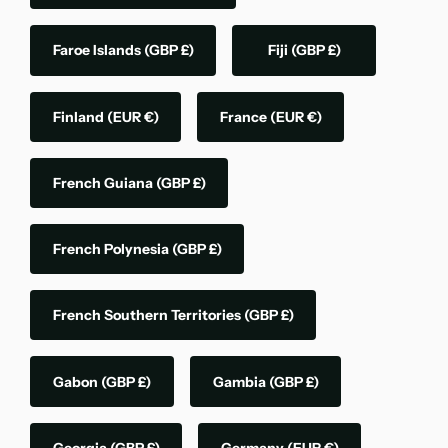
Faroe Islands
(GBP £)
Fiji
(GBP £)
Finland
(EUR €)
France
(EUR €)
French Guiana
(GBP £)
French Polynesia
(GBP £)
French Southern Territories
(GBP £)
Gabon
(GBP £)
Gambia
(GBP £)
Georgia
(GBP £)
Germany
(EUR €)