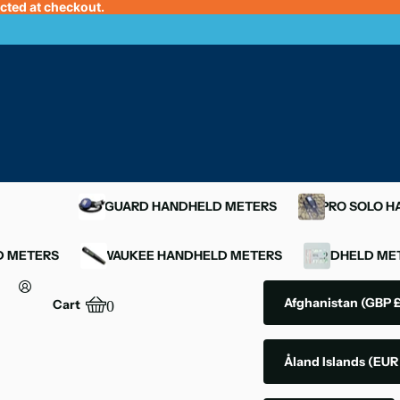
ected at checkout.
OXYGUARD HANDHELD METERS
YSI PRO SOLO 
D METERS
MILWAUKEE HANDHELD METERS
HANDHELD MET
Afghanistan
(GBP £
Cart
0
Åland Islands
(EUR