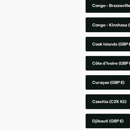
Congo - Brazzavill
Congo - Kinshasa
(
Cook Islands
(GBP 
Côte d’Ivoire
(GBP 
Curaçao
(GBP £)
Czechia
(CZK Kč)
Djibouti
(GBP £)