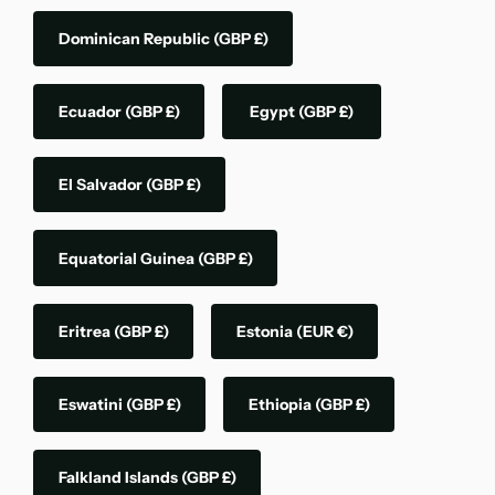
Dominican Republic
(GBP £)
Ecuador
(GBP £)
Egypt
(GBP £)
El Salvador
(GBP £)
Equatorial Guinea
(GBP £)
Eritrea
(GBP £)
Estonia
(EUR €)
Eswatini
(GBP £)
Ethiopia
(GBP £)
Falkland Islands
(GBP £)