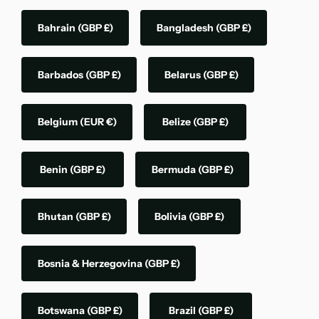
Bahrain
(GBP £)
Bangladesh
(GBP £)
Barbados
(GBP £)
Belarus
(GBP £)
Belgium
(EUR €)
Belize
(GBP £)
Benin
(GBP £)
Bermuda
(GBP £)
Bhutan
(GBP £)
Bolivia
(GBP £)
Bosnia & Herzegovina
(GBP £)
Botswana
(GBP £)
Brazil
(GBP £)