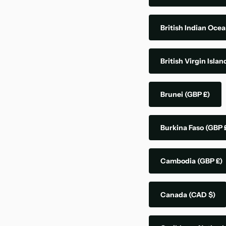
British Indian Ocea
British Virgin Isla
Brunei
(GBP £)
Burkina Faso
(GBP 
Cambodia
(GBP £)
Canada
(CAD $)