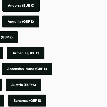
Andorra
(EUR €)
Anguilla
(GBP £)
a
(GBP £)
Armenia
(GBP £)
Ascension Island
(GBP £)
Austria
(EUR €)
Bahamas
(GBP £)