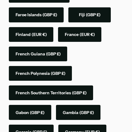
Faroe Islands
(GBP £)
Fiji
(GBP £)
Finland
(EUR €)
France
(EUR €)
French Guiana
(GBP £)
French Polynesia
(GBP £)
French Southern Territories
(GBP £)
Gabon
(GBP £)
Gambia
(GBP £)
Georgia
(GBP £)
Germany
(EUR €)