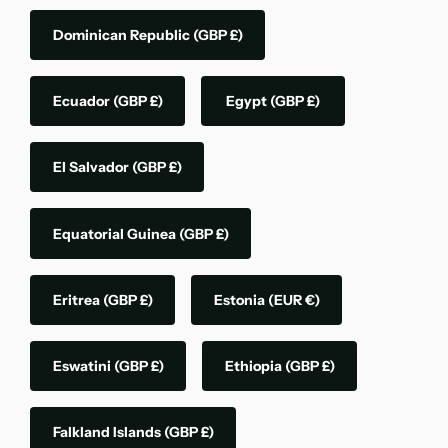
Dominican Republic
(GBP £)
Ecuador
(GBP £)
Egypt
(GBP £)
El Salvador
(GBP £)
Equatorial Guinea
(GBP £)
Eritrea
(GBP £)
Estonia
(EUR €)
Eswatini
(GBP £)
Ethiopia
(GBP £)
Falkland Islands
(GBP £)