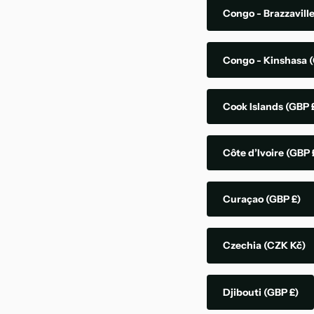
Congo - Brazzavill
Congo - Kinshasa
(
Cook Islands
(GBP 
Côte d’Ivoire
(GBP 
Curaçao
(GBP £)
Czechia
(CZK Kč)
Djibouti
(GBP £)