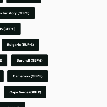
n Territory
(GBP £)
nds
(GBP £)
Bulgaria
(EUR €)
£)
Burundi
(GBP £)
Cameroon
(GBP £)
Cape Verde
(GBP £)