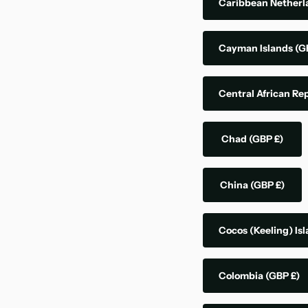
Caribbean Nether
Cayman Islands
(G
Central African Re
Chad
(GBP £)
China
(GBP £)
Cocos (Keeling) Is
Colombia
(GBP £)