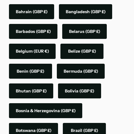
Bahrain
(GBP £)
Bangladesh
(GBP £)
Barbados
(GBP £)
Belarus
(GBP £)
Belgium
(EUR €)
Belize
(GBP £)
Benin
(GBP £)
Bermuda
(GBP £)
Bhutan
(GBP £)
Bolivia
(GBP £)
Bosnia & Herzegovina
(GBP £)
Botswana
(GBP £)
Brazil
(GBP £)