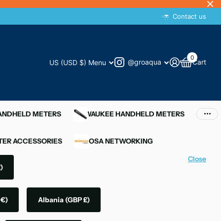
Contact us
0
@groaqua
Cart
US (USD $)
Menu
HANDHELD METERS
MILWAUKEE HANDHELD METERS
ER ACCESSORIES
MIMOSA NETWORKING
Close
)
 €)
Albania
(GBP £)