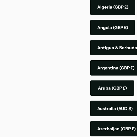
Algeria
(GBP £)
Angola
(GBP £)
Antigua & Barbud
Argentina
(GBP £)
Aruba
(GBP £)
Australia
(AUD $)
Azerbaijan
(GBP £)