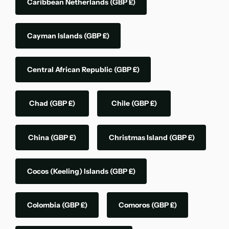
Caribbean Netherlands
(GBP £)
Cayman Islands
(GBP £)
Central African Republic
(GBP £)
Chad
(GBP £)
Chile
(GBP £)
China
(GBP £)
Christmas Island
(GBP £)
Cocos (Keeling) Islands
(GBP £)
Colombia
(GBP £)
Comoros
(GBP £)