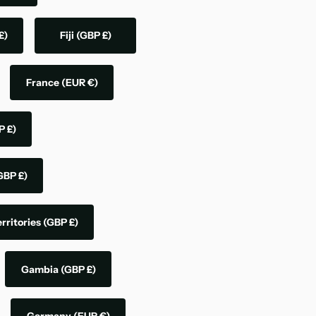
£)
Fiji
(GBP £)
France
(EUR €)
P £)
GBP £)
rritories
(GBP £)
Gambia
(GBP £)
Germany
(EUR €)