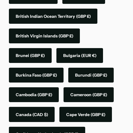
British Indian Ocean Territory
(GBP £)
British Virgin Islands
(GBP £)
Brunei
(GBP £)
Bulgaria
(EUR €)
Burkina Faso
(GBP £)
Burundi
(GBP £)
Cambodia
(GBP £)
Cameroon
(GBP £)
Canada
(CAD $)
Cape Verde
(GBP £)