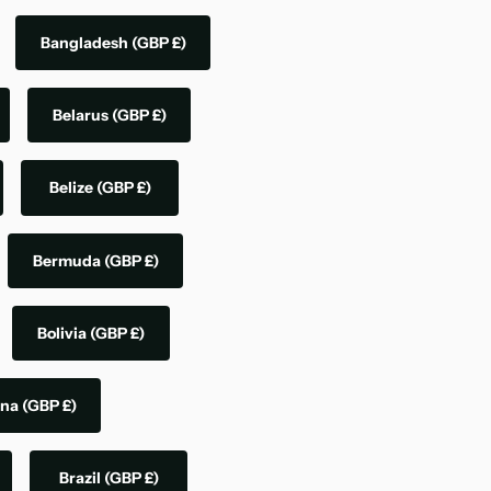
Bangladesh
(GBP £)
Belarus
(GBP £)
Belize
(GBP £)
Bermuda
(GBP £)
Bolivia
(GBP £)
ina
(GBP £)
Brazil
(GBP £)