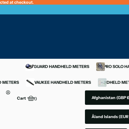
ected at checkout.
OXYGUARD HANDHELD METERS
YSI PRO SOLO 
D METERS
MILWAUKEE HANDHELD METERS
HANDHELD MET
Afghanistan
(GBP £
Cart
0
Åland Islands
(EUR