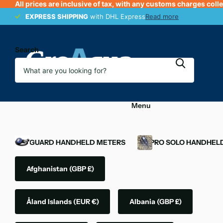
All prices are inclusive of tax, with any customs charges coll
EXPRESS SHIPPING
EXPRESS SHIPPING
with DHL Express
Read more
Search
Menu
OXYGUARD HANDHELD METERS
YSI PRO SOLO HANDHEL
Afghanistan
(GBP £)
Åland Islands
(EUR €)
Albania
(GBP £)