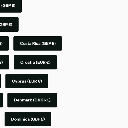
e
(GBP £)
GBP £)
£)
Costa Rica
(GBP £)
£)
Croatia
(EUR €)
Cyprus
(EUR €)
Denmark
(DKK kr.)
Dominica
(GBP £)