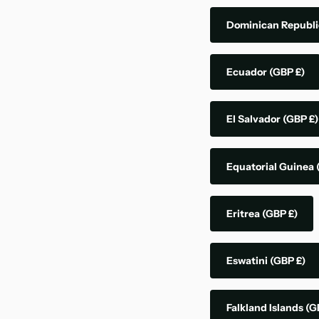
Dominican Republ
Ecuador
(GBP £)
El Salvador
(GBP £)
Equatorial Guinea
Eritrea
(GBP £)
Eswatini
(GBP £)
Falkland Islands
(G