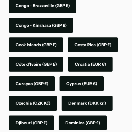
Congo - Brazzaville
(GBP £)
Congo - Kinshasa
(GBP £)
Cook Islands
(GBP £)
Costa Rica
(GBP £)
Côte d’Ivoire
(GBP £)
Croatia
(EUR €)
Curaçao
(GBP £)
Cyprus
(EUR €)
Czechia
(CZK Kč)
Denmark
(DKK kr.)
Djibouti
(GBP £)
Dominica
(GBP £)