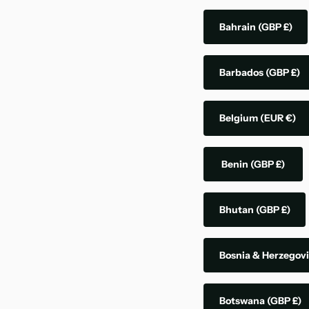
Bahrain
(GBP £)
Barbados
(GBP £)
Belgium
(EUR €)
Benin
(GBP £)
Bhutan
(GBP £)
Bosnia & Herzegov
Botswana
(GBP £)