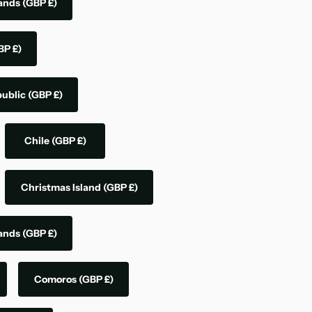
lands
(GBP £)
BP £)
public
(GBP £)
Chile
(GBP £)
Christmas Island
(GBP £)
lands
(GBP £)
Comoros
(GBP £)