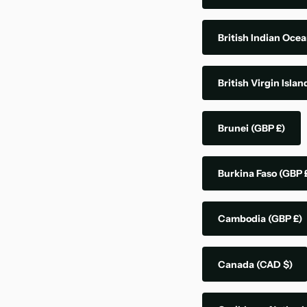
British Indian Ocea
British Virgin Isla
Brunei
(GBP £)
Burkina Faso
(GBP 
Cambodia
(GBP £)
Canada
(CAD $)