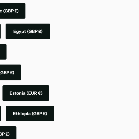
ic
(GBP £)
Egypt
(GBP £)
(GBP £)
Estonia
(EUR €)
Ethiopia
(GBP £)
BP £)