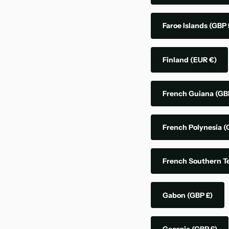
Faroe Islands
(GBP 
Finland
(EUR €)
French Guiana
(GB
French Polynesia
(
French Southern Te
Gabon
(GBP £)
Georgia
(GBP £)