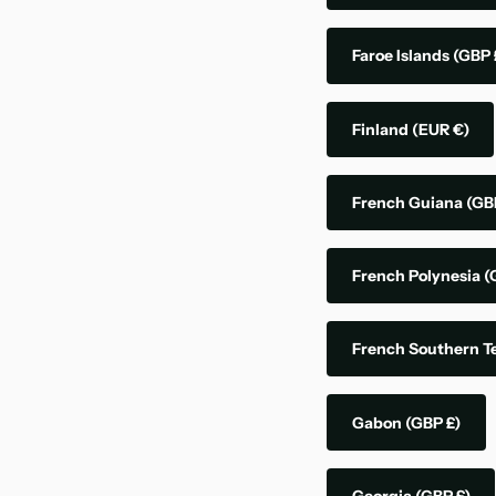
Faroe Islands
(GBP 
Finland
(EUR €)
French Guiana
(GB
French Polynesia
(
French Southern Te
Gabon
(GBP £)
Georgia
(GBP £)