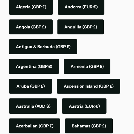
Algeria
(GBP £)
Andorra
(EUR €)
Angola
(GBP £)
Anguilla
(GBP £)
Antigua & Barbuda
(GBP £)
Argentina
(GBP £)
Armenia
(GBP £)
Aruba
(GBP £)
Ascension Island
(GBP £)
Australia
(AUD $)
Austria
(EUR €)
Azerbaijan
(GBP £)
Bahamas
(GBP £)