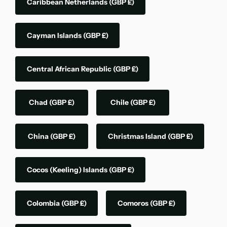
Caribbean Netherlands
(GBP £)
Cayman Islands
(GBP £)
Central African Republic
(GBP £)
Chad
(GBP £)
Chile
(GBP £)
China
(GBP £)
Christmas Island
(GBP £)
Cocos (Keeling) Islands
(GBP £)
Colombia
(GBP £)
Comoros
(GBP £)