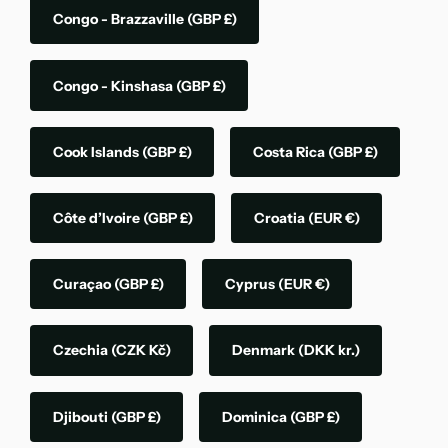
Congo - Brazzaville
(GBP £)
Congo - Kinshasa
(GBP £)
Cook Islands
(GBP £)
Costa Rica
(GBP £)
Côte d’Ivoire
(GBP £)
Croatia
(EUR €)
Curaçao
(GBP £)
Cyprus
(EUR €)
Czechia
(CZK Kč)
Denmark
(DKK kr.)
Djibouti
(GBP £)
Dominica
(GBP £)