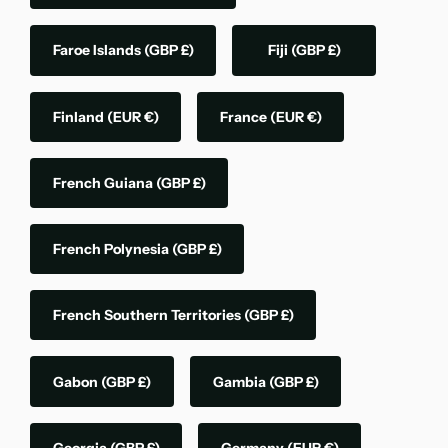
Faroe Islands
(GBP £)
Fiji
(GBP £)
Finland
(EUR €)
France
(EUR €)
French Guiana
(GBP £)
French Polynesia
(GBP £)
French Southern Territories
(GBP £)
Gabon
(GBP £)
Gambia
(GBP £)
Georgia
(GBP £)
Germany
(EUR €)