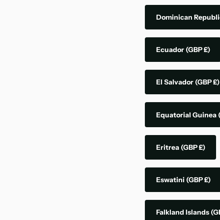
Dominican Republ
Ecuador
(GBP £)
El Salvador
(GBP £)
Equatorial Guinea
Eritrea
(GBP £)
Eswatini
(GBP £)
Falkland Islands
(G