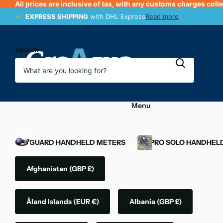
All prices are inclusive of tax, with any customs charges coll
EXPRESS SHIPPING
EXPRESS SHIPPING
with DHL Express
Read more
Search
Menu
OXYGUARD HANDHELD METERS
YSI PRO SOLO HANDHEL
Afghanistan
(GBP £)
Åland Islands
(EUR €)
Albania
(GBP £)