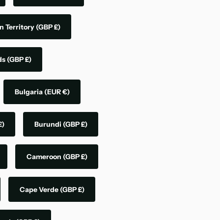
n Territory
(GBP £)
nds
(GBP £)
Bulgaria
(EUR €)
£)
Burundi
(GBP £)
Cameroon
(GBP £)
Cape Verde
(GBP £)