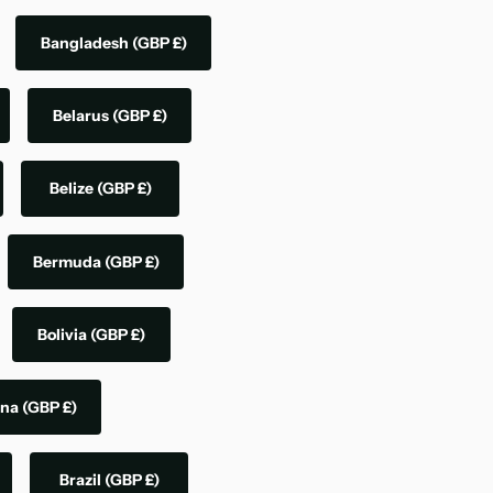
Bangladesh
(GBP £)
Belarus
(GBP £)
Belize
(GBP £)
Bermuda
(GBP £)
Bolivia
(GBP £)
ina
(GBP £)
Brazil
(GBP £)