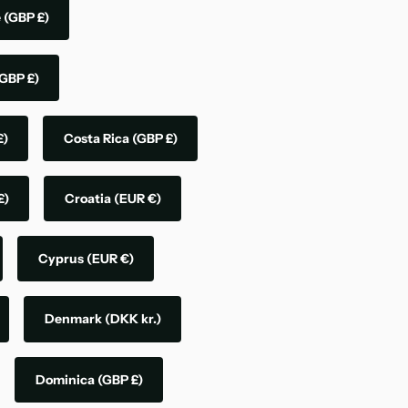
e
(GBP £)
GBP £)
£)
Costa Rica
(GBP £)
£)
Croatia
(EUR €)
Cyprus
(EUR €)
Denmark
(DKK kr.)
Dominica
(GBP £)