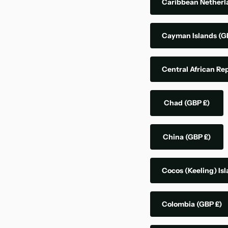
Caribbean Nether
Cayman Islands
(G
Central African Re
Chad
(GBP £)
China
(GBP £)
Cocos (Keeling) Is
Colombia
(GBP £)