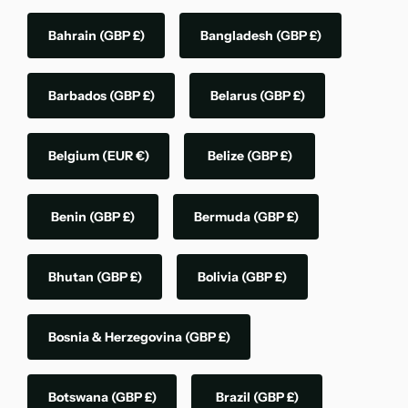
Bahrain
(GBP £)
Bangladesh
(GBP £)
Barbados
(GBP £)
Belarus
(GBP £)
Belgium
(EUR €)
Belize
(GBP £)
Benin
(GBP £)
Bermuda
(GBP £)
Bhutan
(GBP £)
Bolivia
(GBP £)
Bosnia & Herzegovina
(GBP £)
Botswana
(GBP £)
Brazil
(GBP £)