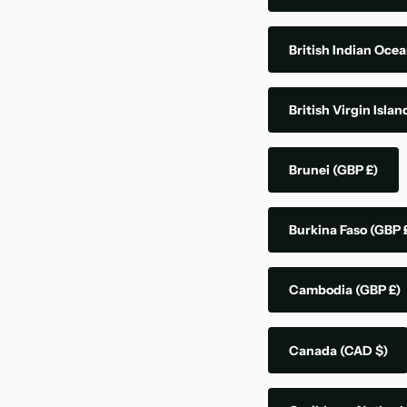
British Indian Ocea
British Virgin Isla
Brunei
(GBP £)
Burkina Faso
(GBP 
Cambodia
(GBP £)
Canada
(CAD $)