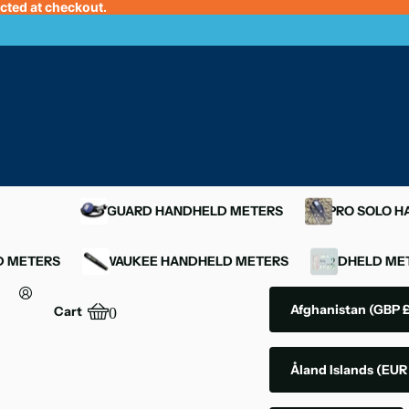
ected at checkout.
OXYGUARD HANDHELD METERS
YSI PRO SOLO 
D METERS
MILWAUKEE HANDHELD METERS
HANDHELD MET
Afghanistan
(GBP £
Cart
0
Åland Islands
(EUR