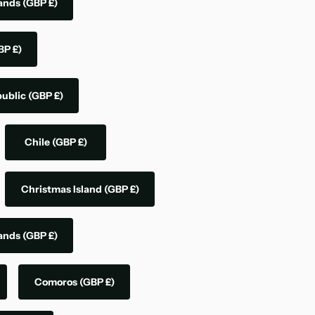
lands
(GBP £)
BP £)
public
(GBP £)
Chile
(GBP £)
Christmas Island
(GBP £)
lands
(GBP £)
Comoros
(GBP £)