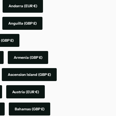
Andorra
(EUR €)
Anguilla
(GBP £)
a
(GBP £)
Armenia
(GBP £)
Ascension Island
(GBP £)
Austria
(EUR €)
Bahamas
(GBP £)