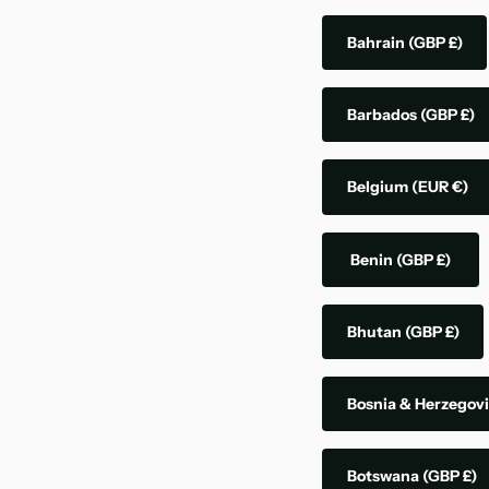
Bahrain
(GBP £)
Barbados
(GBP £)
Belgium
(EUR €)
Benin
(GBP £)
Bhutan
(GBP £)
Bosnia & Herzegov
Botswana
(GBP £)