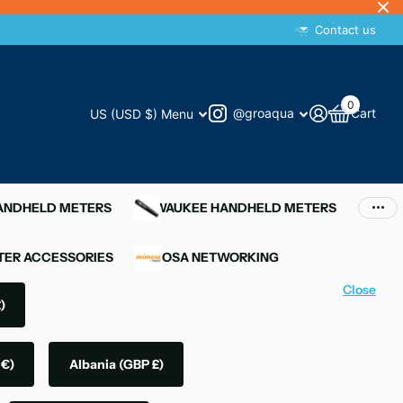
Contact us
0
@groaqua
Cart
US (USD $)
Menu
HANDHELD METERS
MILWAUKEE HANDHELD METERS
ER ACCESSORIES
MIMOSA NETWORKING
Close
)
 €)
Albania
(GBP £)