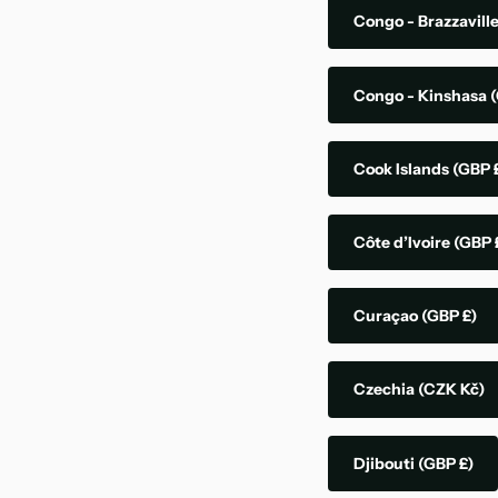
Congo - Brazzavill
Congo - Kinshasa
(
Cook Islands
(GBP 
Côte d’Ivoire
(GBP 
Curaçao
(GBP £)
Czechia
(CZK Kč)
Djibouti
(GBP £)