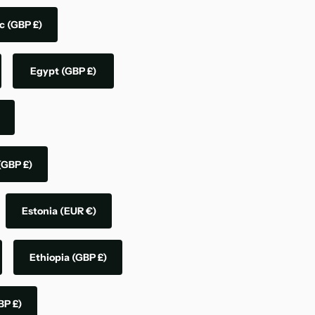
ic
(GBP £)
Egypt
(GBP £)
(GBP £)
Estonia
(EUR €)
Ethiopia
(GBP £)
BP £)