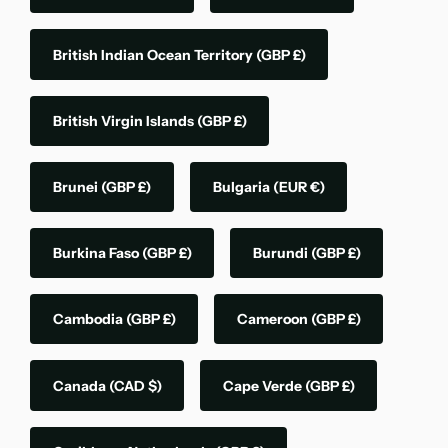
British Indian Ocean Territory
(GBP £)
British Virgin Islands
(GBP £)
Brunei
(GBP £)
Bulgaria
(EUR €)
Burkina Faso
(GBP £)
Burundi
(GBP £)
Cambodia
(GBP £)
Cameroon
(GBP £)
Canada
(CAD $)
Cape Verde
(GBP £)