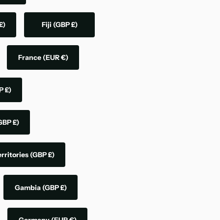
£)
Fiji
(GBP £)
France
(EUR €)
P £)
GBP £)
rritories
(GBP £)
Gambia
(GBP £)
Germany
(EUR €)