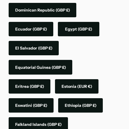
Dominican Republic
(GBP £)
Ecuador
(GBP £)
Egypt
(GBP £)
El Salvador
(GBP £)
Equatorial Guinea
(GBP £)
Eritrea
(GBP £)
Estonia
(EUR €)
Eswatini
(GBP £)
Ethiopia
(GBP £)
Falkland Islands
(GBP £)