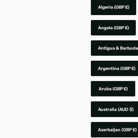
Algeria
(GBP £)
Angola
(GBP £)
Antigua & Barbud
Argentina
(GBP £)
Aruba
(GBP £)
Australia
(AUD $)
Azerbaijan
(GBP £)