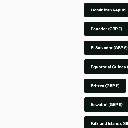
Dominican Republ
Ecuador
(GBP £)
El Salvador
(GBP £)
Equatorial Guinea
Eritrea
(GBP £)
Eswatini
(GBP £)
Falkland Islands
(G