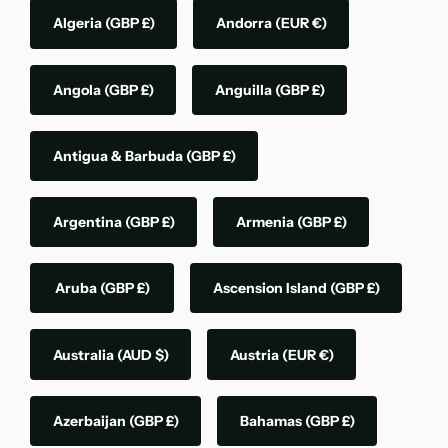
Algeria
(GBP £)
Andorra
(EUR €)
Angola
(GBP £)
Anguilla
(GBP £)
Antigua & Barbuda
(GBP £)
Argentina
(GBP £)
Armenia
(GBP £)
Aruba
(GBP £)
Ascension Island
(GBP £)
Australia
(AUD $)
Austria
(EUR €)
Azerbaijan
(GBP £)
Bahamas
(GBP £)