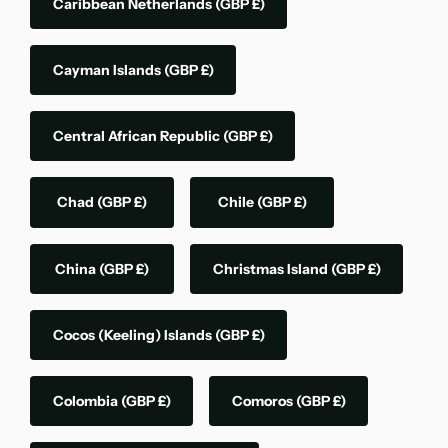
Caribbean Netherlands
(GBP £)
Cayman Islands
(GBP £)
Central African Republic
(GBP £)
Chad
(GBP £)
Chile
(GBP £)
China
(GBP £)
Christmas Island
(GBP £)
Cocos (Keeling) Islands
(GBP £)
Colombia
(GBP £)
Comoros
(GBP £)