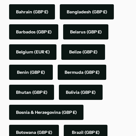
Bahrain
(GBP £)
Bangladesh
(GBP £)
Barbados
(GBP £)
Belarus
(GBP £)
Belgium
(EUR €)
Belize
(GBP £)
Benin
(GBP £)
Bermuda
(GBP £)
Bhutan
(GBP £)
Bolivia
(GBP £)
Bosnia & Herzegovina
(GBP £)
Botswana
(GBP £)
Brazil
(GBP £)