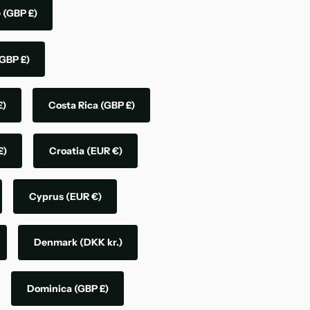
e
(GBP £)
GBP £)
£)
Costa Rica
(GBP £)
£)
Croatia
(EUR €)
Cyprus
(EUR €)
Denmark
(DKK kr.)
Dominica
(GBP £)