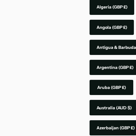
Algeria
(GBP £)
Angola
(GBP £)
Antigua & Barbud
Argentina
(GBP £)
Aruba
(GBP £)
Australia
(AUD $)
Azerbaijan
(GBP £)