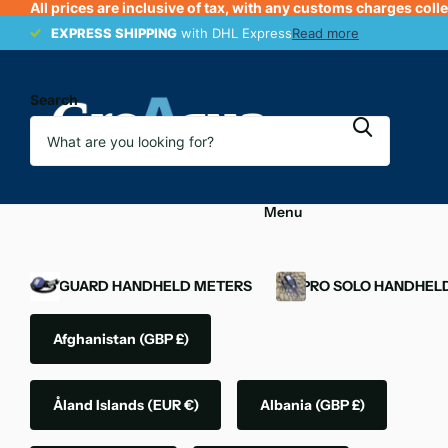
All prices are inclusive of tax, with any customs charges coll
EXPRESS SHIPPING
EXPRESS SHIPPING
with DHL Express
Read more
Search
Menu
OXYGUARD HANDHELD METERS
YSI PRO SOLO HANDHEL
Afghanistan
(GBP £)
Åland Islands
(EUR €)
Albania
(GBP £)