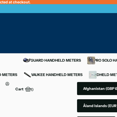
ected at checkout.
OXYGUARD HANDHELD METERS
YSI PRO SOLO 
D METERS
MILWAUKEE HANDHELD METERS
HANDHELD MET
Afghanistan
(GBP £
Cart
0
Åland Islands
(EUR