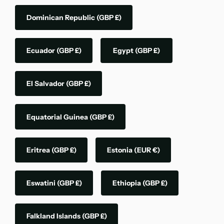
Dominican Republic
(GBP £)
Ecuador
(GBP £)
Egypt
(GBP £)
El Salvador
(GBP £)
Equatorial Guinea
(GBP £)
Eritrea
(GBP £)
Estonia
(EUR €)
Eswatini
(GBP £)
Ethiopia
(GBP £)
Falkland Islands
(GBP £)