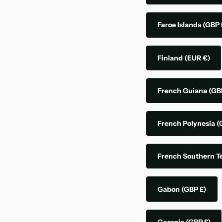
Faroe Islands
(GBP 
Finland
(EUR €)
French Guiana
(GB
French Polynesia
(
French Southern Te
Gabon
(GBP £)
Georgia
(GBP £)