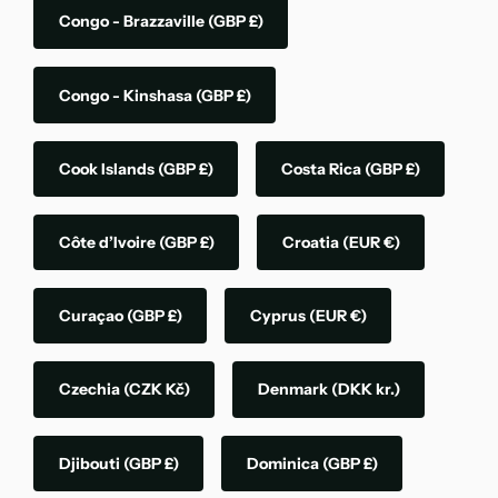
Congo - Brazzaville
(GBP £)
Congo - Kinshasa
(GBP £)
Cook Islands
(GBP £)
Costa Rica
(GBP £)
Côte d’Ivoire
(GBP £)
Croatia
(EUR €)
Curaçao
(GBP £)
Cyprus
(EUR €)
Czechia
(CZK Kč)
Denmark
(DKK kr.)
Djibouti
(GBP £)
Dominica
(GBP £)