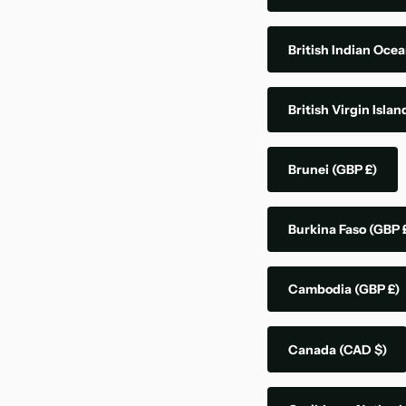
British Indian Ocea
British Virgin Isla
Brunei
(GBP £)
Burkina Faso
(GBP 
Cambodia
(GBP £)
Canada
(CAD $)