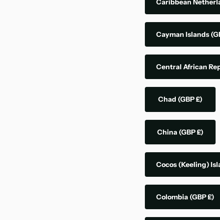
Caribbean Nether
Cayman Islands
(G
Central African Re
Chad
(GBP £)
China
(GBP £)
Cocos (Keeling) Is
Colombia
(GBP £)