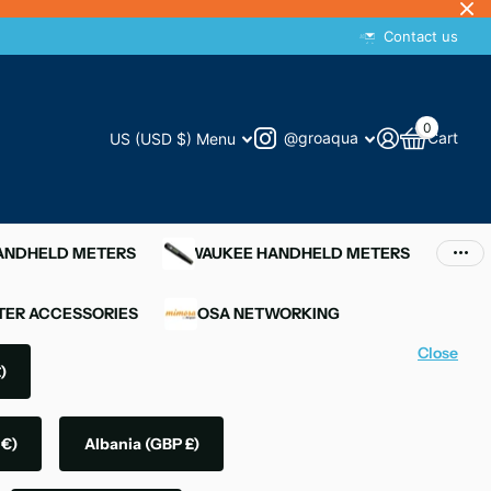
Contact us
0
@groaqua
Cart
US (USD $)
Menu
HANDHELD METERS
MILWAUKEE HANDHELD METERS
ER ACCESSORIES
MIMOSA NETWORKING
Close
)
 €)
Albania
(GBP £)