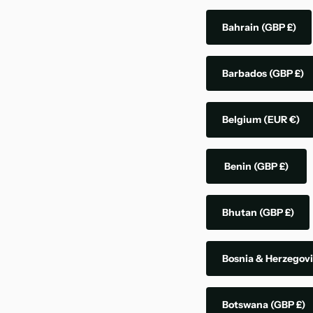
Bahrain
(GBP £)
Barbados
(GBP £)
Belgium
(EUR €)
Benin
(GBP £)
Bhutan
(GBP £)
Bosnia & Herzegov
Botswana
(GBP £)