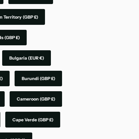
n Territory
(GBP £)
nds
(GBP £)
Bulgaria
(EUR €)
£)
Burundi
(GBP £)
Cameroon
(GBP £)
Cape Verde
(GBP £)