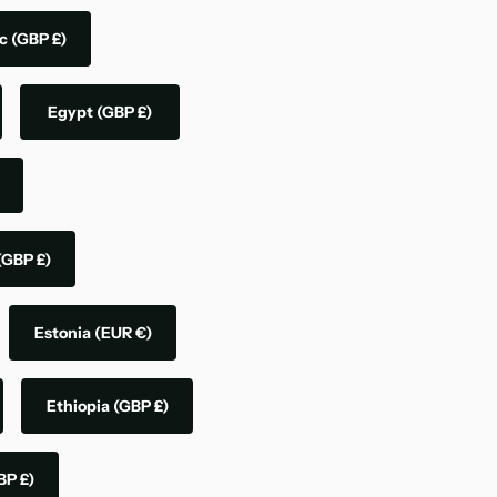
ic
(GBP £)
Egypt
(GBP £)
(GBP £)
Estonia
(EUR €)
Ethiopia
(GBP £)
BP £)