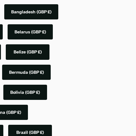
Bangladesh
(GBP £)
Belarus
(GBP £)
Belize
(GBP £)
Bermuda
(GBP £)
Bolivia
(GBP £)
ina
(GBP £)
Brazil
(GBP £)