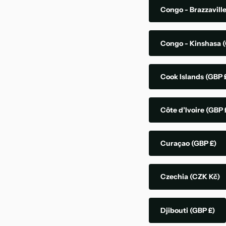
Congo - Brazzavill
Congo - Kinshasa
(
Cook Islands
(GBP 
Côte d’Ivoire
(GBP 
Curaçao
(GBP £)
Czechia
(CZK Kč)
Djibouti
(GBP £)