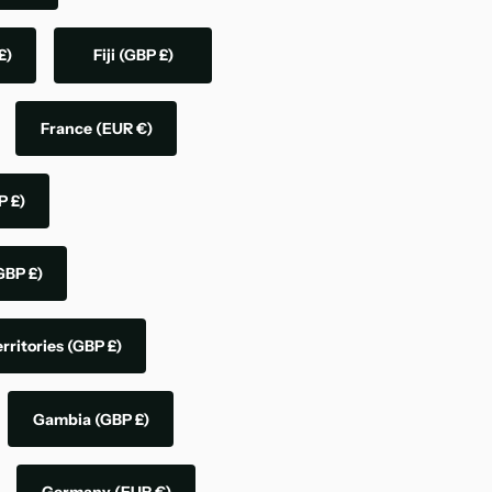
£)
Fiji
(GBP £)
France
(EUR €)
P £)
GBP £)
rritories
(GBP £)
Gambia
(GBP £)
Germany
(EUR €)