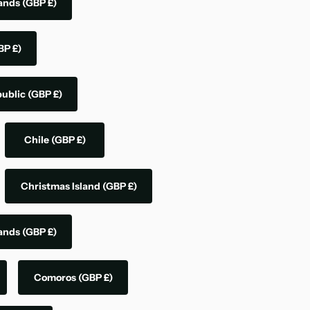
lands
(GBP £)
BP £)
public
(GBP £)
Chile
(GBP £)
Christmas Island
(GBP £)
lands
(GBP £)
Comoros
(GBP £)