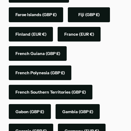
Faroe Islands
(GBP £)
Fiji
(GBP £)
Finland
(EUR €)
France
(EUR €)
French Guiana
(GBP £)
French Polynesia
(GBP £)
French Southern Territories
(GBP £)
Gabon
(GBP £)
Gambia
(GBP £)
Georgia
(GBP £)
Germany
(EUR €)