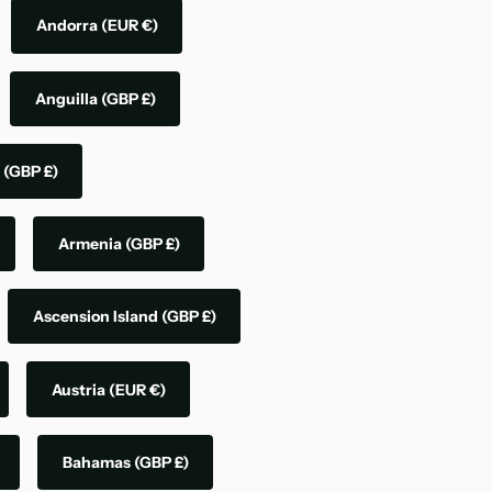
Andorra
(EUR €)
Anguilla
(GBP £)
a
(GBP £)
Armenia
(GBP £)
Ascension Island
(GBP £)
Austria
(EUR €)
Bahamas
(GBP £)