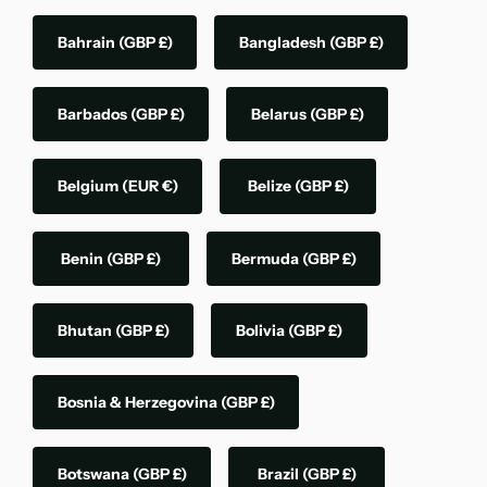
Bahrain
(GBP £)
Bangladesh
(GBP £)
Barbados
(GBP £)
Belarus
(GBP £)
Belgium
(EUR €)
Belize
(GBP £)
Benin
(GBP £)
Bermuda
(GBP £)
Bhutan
(GBP £)
Bolivia
(GBP £)
Bosnia & Herzegovina
(GBP £)
Botswana
(GBP £)
Brazil
(GBP £)