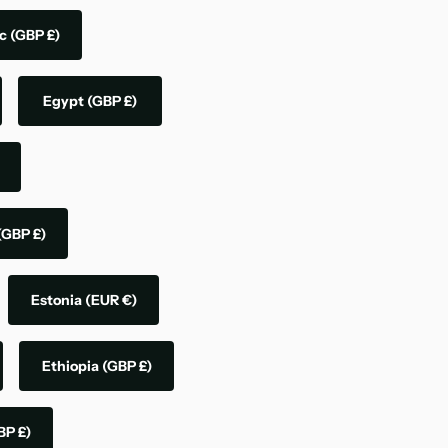
ic
(GBP £)
Egypt
(GBP £)
(GBP £)
Estonia
(EUR €)
Ethiopia
(GBP £)
BP £)