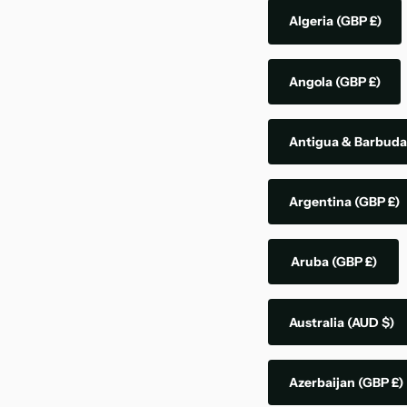
Algeria
(GBP £)
Angola
(GBP £)
Antigua & Barbud
Argentina
(GBP £)
Aruba
(GBP £)
Australia
(AUD $)
Azerbaijan
(GBP £)