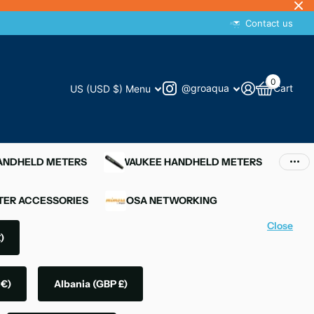
Contact us
0
@groaqua
Cart
US (USD $)
Menu
HANDHELD METERS
MILWAUKEE HANDHELD METERS
ER ACCESSORIES
MIMOSA NETWORKING
Close
)
 €)
Albania
(GBP £)