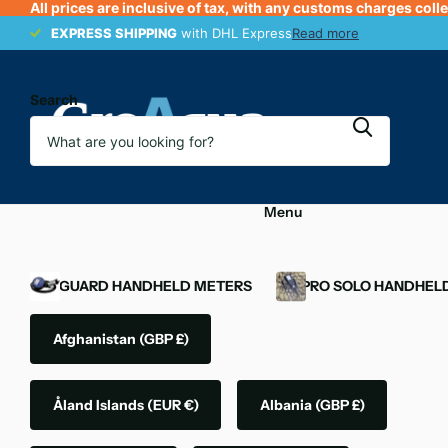
All prices are inclusive of tax, with any customs charges coll
EXPRESS SHIPPING
EXPRESS SHIPPING
with DHL Express
Read more
Search
Menu
OXYGUARD HANDHELD METERS
YSI PRO SOLO HANDHEL
Afghanistan
(GBP £)
Åland Islands
(EUR €)
Albania
(GBP £)