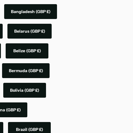
Bangladesh
(GBP £)
Belarus
(GBP £)
Belize
(GBP £)
Bermuda
(GBP £)
Bolivia
(GBP £)
ina
(GBP £)
Brazil
(GBP £)