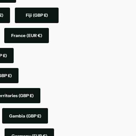
£)
Fiji
(GBP £)
France
(EUR €)
P £)
GBP £)
rritories
(GBP £)
Gambia
(GBP £)
Germany
(EUR €)