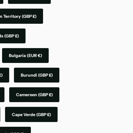
n Territory
(GBP £)
nds
(GBP £)
Bulgaria
(EUR €)
£)
Burundi
(GBP £)
Cameroon
(GBP £)
Cape Verde
(GBP £)