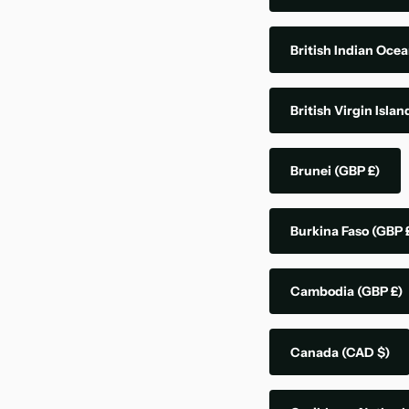
British Indian Ocea
British Virgin Isla
Brunei
(GBP £)
Burkina Faso
(GBP 
Cambodia
(GBP £)
Canada
(CAD $)