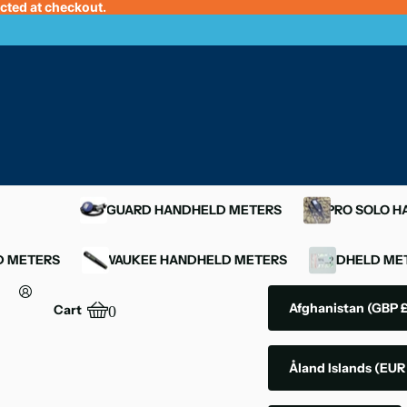
ected at checkout.
OXYGUARD HANDHELD METERS
YSI PRO SOLO 
D METERS
MILWAUKEE HANDHELD METERS
HANDHELD MET
Afghanistan
(GBP £
Cart
0
Åland Islands
(EUR