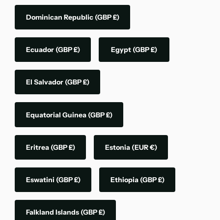
Dominican Republic
(GBP £)
Ecuador
(GBP £)
Egypt
(GBP £)
El Salvador
(GBP £)
Equatorial Guinea
(GBP £)
Eritrea
(GBP £)
Estonia
(EUR €)
Eswatini
(GBP £)
Ethiopia
(GBP £)
Falkland Islands
(GBP £)