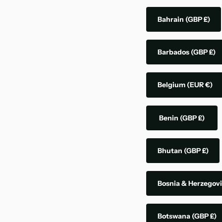
Bahrain
(GBP £)
Barbados
(GBP £)
Belgium
(EUR €)
Benin
(GBP £)
Bhutan
(GBP £)
Bosnia & Herzegov
Botswana
(GBP £)