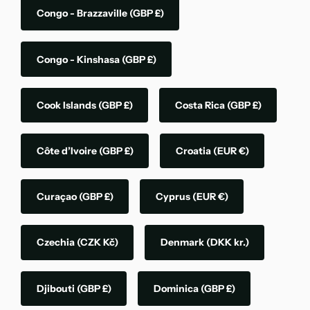
Congo - Brazzaville
(GBP £)
Congo - Kinshasa
(GBP £)
Cook Islands
(GBP £)
Costa Rica
(GBP £)
Côte d’Ivoire
(GBP £)
Croatia
(EUR €)
Curaçao
(GBP £)
Cyprus
(EUR €)
Czechia
(CZK Kč)
Denmark
(DKK kr.)
Djibouti
(GBP £)
Dominica
(GBP £)