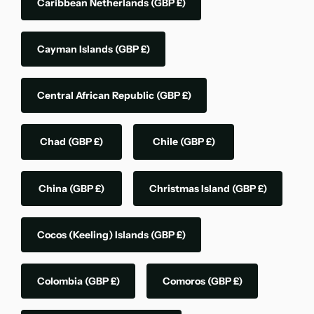
Caribbean Netherlands
(GBP £)
Cayman Islands
(GBP £)
Central African Republic
(GBP £)
Chad
(GBP £)
Chile
(GBP £)
China
(GBP £)
Christmas Island
(GBP £)
Cocos (Keeling) Islands
(GBP £)
Colombia
(GBP £)
Comoros
(GBP £)