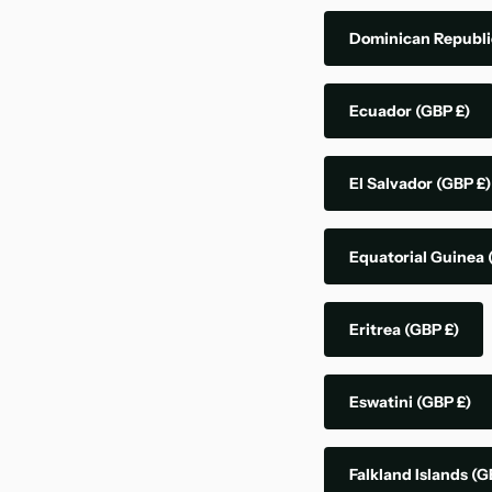
Dominican Republ
Ecuador
(GBP £)
El Salvador
(GBP £)
Equatorial Guinea
Eritrea
(GBP £)
Eswatini
(GBP £)
Falkland Islands
(G