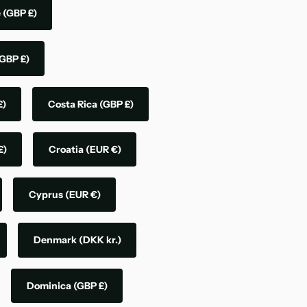
e
(GBP £)
GBP £)
£)
Costa Rica
(GBP £)
£)
Croatia
(EUR €)
Cyprus
(EUR €)
Denmark
(DKK kr.)
Dominica
(GBP £)