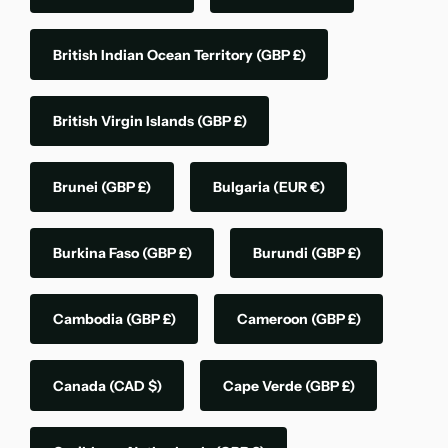
British Indian Ocean Territory
(GBP £)
British Virgin Islands
(GBP £)
Brunei
(GBP £)
Bulgaria
(EUR €)
Burkina Faso
(GBP £)
Burundi
(GBP £)
Cambodia
(GBP £)
Cameroon
(GBP £)
Canada
(CAD $)
Cape Verde
(GBP £)