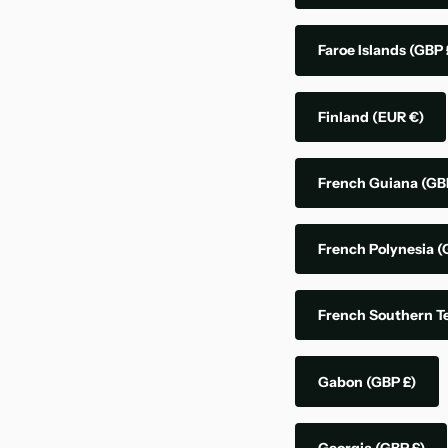
Faroe Islands
(GBP 
Finland
(EUR €)
French Guiana
(GB
French Polynesia
(
French Southern Te
Gabon
(GBP £)
Georgia
(GBP £)