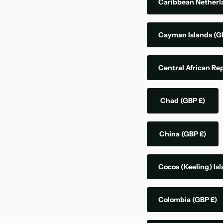
Caribbean Nether
Cayman Islands
(G
Central African Re
Chad
(GBP £)
China
(GBP £)
Cocos (Keeling) Is
Colombia
(GBP £)