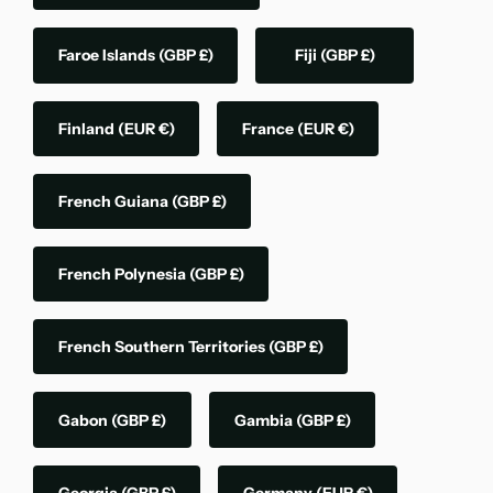
Faroe Islands
(GBP £)
Fiji
(GBP £)
Finland
(EUR €)
France
(EUR €)
French Guiana
(GBP £)
French Polynesia
(GBP £)
French Southern Territories
(GBP £)
Gabon
(GBP £)
Gambia
(GBP £)
Georgia
(GBP £)
Germany
(EUR €)