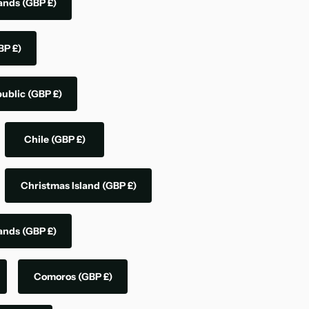
lands
(GBP £)
BP £)
public
(GBP £)
Chile
(GBP £)
Christmas Island
(GBP £)
lands
(GBP £)
Comoros
(GBP £)