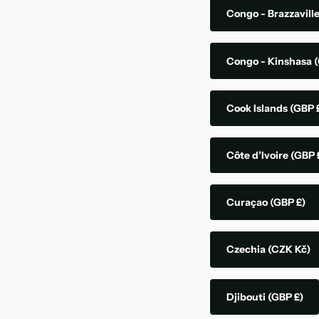
Congo - Brazzavill
Congo - Kinshasa
(
Cook Islands
(GBP 
Côte d’Ivoire
(GBP 
Curaçao
(GBP £)
Czechia
(CZK Kč)
Djibouti
(GBP £)