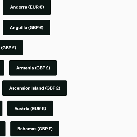
Andorra
(EUR €)
Anguilla
(GBP £)
a
(GBP £)
Armenia
(GBP £)
Ascension Island
(GBP £)
Austria
(EUR €)
Bahamas
(GBP £)