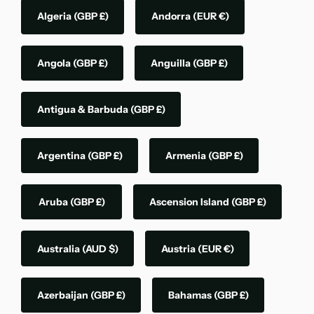
Algeria
(GBP £)
Andorra
(EUR €)
Angola
(GBP £)
Anguilla
(GBP £)
Antigua & Barbuda
(GBP £)
Argentina
(GBP £)
Armenia
(GBP £)
Aruba
(GBP £)
Ascension Island
(GBP £)
Australia
(AUD $)
Austria
(EUR €)
Azerbaijan
(GBP £)
Bahamas
(GBP £)