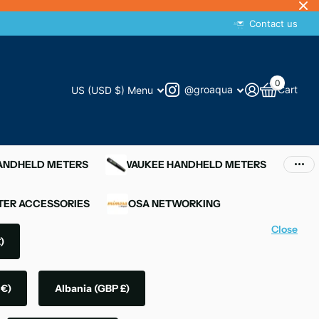
Contact us
0
@groaqua
Cart
US (USD $)
Menu
HANDHELD METERS
MILWAUKEE HANDHELD METERS
ER ACCESSORIES
MIMOSA NETWORKING
Close
)
 €)
Albania
(GBP £)