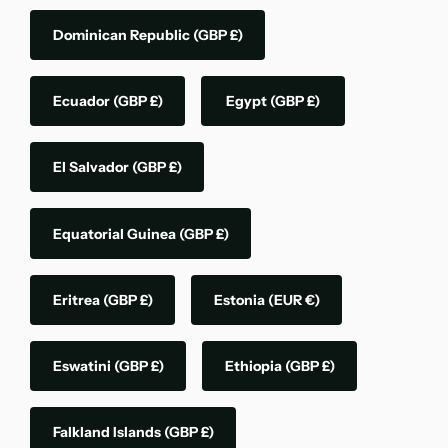
Dominican Republic
(GBP £)
Ecuador
(GBP £)
Egypt
(GBP £)
El Salvador
(GBP £)
Equatorial Guinea
(GBP £)
Eritrea
(GBP £)
Estonia
(EUR €)
Eswatini
(GBP £)
Ethiopia
(GBP £)
Falkland Islands
(GBP £)