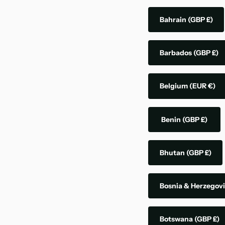
Bahrain
(GBP £)
Barbados
(GBP £)
Belgium
(EUR €)
Benin
(GBP £)
Bhutan
(GBP £)
Bosnia & Herzegov
Botswana
(GBP £)