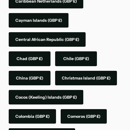
Caribbean Netherlands
(GBP £)
Cayman Islands
(GBP £)
Central African Republic
(GBP £)
Chad
(GBP £)
Chile
(GBP £)
China
(GBP £)
Christmas Island
(GBP £)
Cocos (Keeling) Islands
(GBP £)
Colombia
(GBP £)
Comoros
(GBP £)