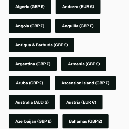
Algeria
(GBP £)
Andorra
(EUR €)
Angola
(GBP £)
Anguilla
(GBP £)
Antigua & Barbuda
(GBP £)
Argentina
(GBP £)
Armenia
(GBP £)
Aruba
(GBP £)
Ascension Island
(GBP £)
Australia
(AUD $)
Austria
(EUR €)
Azerbaijan
(GBP £)
Bahamas
(GBP £)