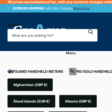
All prices are inclusive of tax, with any customs charges coll
EXPRESS SHIPPING
EXPRESS SHIPPING
with DHL Express
Read more
Search
Menu
OXYGUARD HANDHELD METERS
YSI PRO SOLO HANDHEL
Afghanistan
(GBP £)
Åland Islands
(EUR €)
Albania
(GBP £)