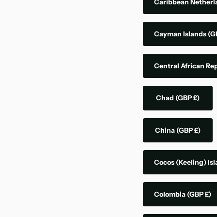
Caribbean Nether
Cayman Islands
(G
Central African Re
Chad
(GBP £)
China
(GBP £)
Cocos (Keeling) Is
Colombia
(GBP £)