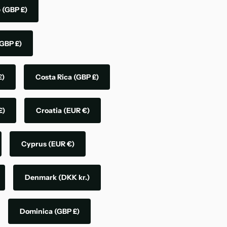
e
(GBP £)
GBP £)
£)
Costa Rica
(GBP £)
£)
Croatia
(EUR €)
Cyprus
(EUR €)
Denmark
(DKK kr.)
Dominica
(GBP £)