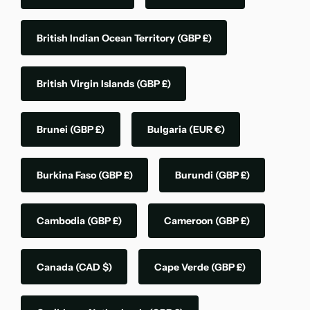
British Indian Ocean Territory
(GBP £)
British Virgin Islands
(GBP £)
Brunei
(GBP £)
Bulgaria
(EUR €)
Burkina Faso
(GBP £)
Burundi
(GBP £)
Cambodia
(GBP £)
Cameroon
(GBP £)
Canada
(CAD $)
Cape Verde
(GBP £)