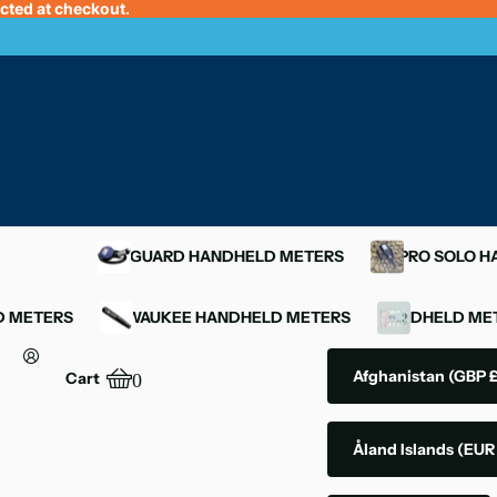
ected at checkout.
OXYGUARD HANDHELD METERS
YSI PRO SOLO 
D METERS
MILWAUKEE HANDHELD METERS
HANDHELD MET
Afghanistan
(GBP £
Cart
0
Åland Islands
(EUR