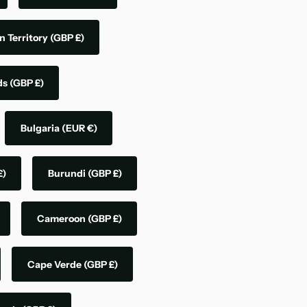
n Territory
(GBP £)
nds
(GBP £)
Bulgaria
(EUR €)
£)
Burundi
(GBP £)
Cameroon
(GBP £)
Cape Verde
(GBP £)