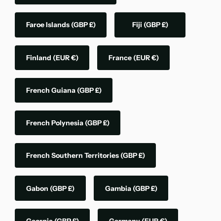
Faroe Islands
(GBP £)
Fiji
(GBP £)
Finland
(EUR €)
France
(EUR €)
French Guiana
(GBP £)
French Polynesia
(GBP £)
French Southern Territories
(GBP £)
Gabon
(GBP £)
Gambia
(GBP £)
Georgia
(GBP £)
Germany
(EUR €)