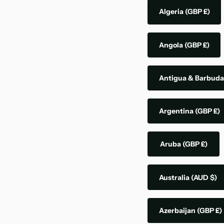
Algeria
(GBP £)
Angola
(GBP £)
Antigua & Barbud
Argentina
(GBP £)
Aruba
(GBP £)
Australia
(AUD $)
Azerbaijan
(GBP £)