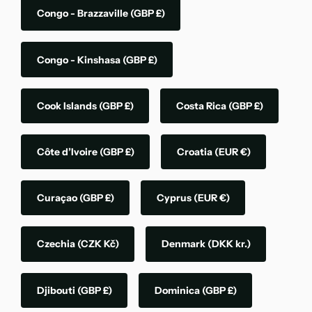
Congo - Brazzaville
(GBP £)
Congo - Kinshasa
(GBP £)
Cook Islands
(GBP £)
Costa Rica
(GBP £)
Côte d’Ivoire
(GBP £)
Croatia
(EUR €)
Curaçao
(GBP £)
Cyprus
(EUR €)
Czechia
(CZK Kč)
Denmark
(DKK kr.)
Djibouti
(GBP £)
Dominica
(GBP £)