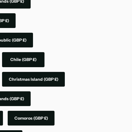
lands
(GBP £)
BP £)
public
(GBP £)
Chile
(GBP £)
Christmas Island
(GBP £)
lands
(GBP £)
Comoros
(GBP £)