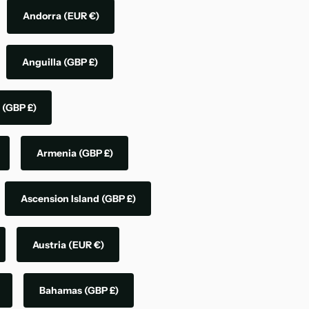
Andorra
(EUR €)
Anguilla
(GBP £)
a
(GBP £)
Armenia
(GBP £)
Ascension Island
(GBP £)
Austria
(EUR €)
Bahamas
(GBP £)