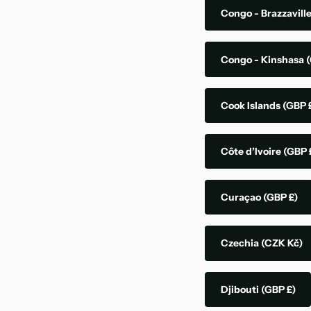
Congo - Brazzavill
Congo - Kinshasa
(
Cook Islands
(GBP 
Côte d’Ivoire
(GBP 
Curaçao
(GBP £)
Czechia
(CZK Kč)
Djibouti
(GBP £)