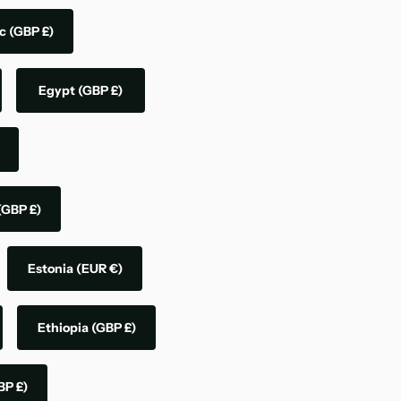
ic
(GBP £)
Egypt
(GBP £)
(GBP £)
Estonia
(EUR €)
Ethiopia
(GBP £)
BP £)