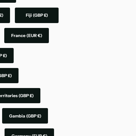
£)
Fiji
(GBP £)
France
(EUR €)
P £)
GBP £)
rritories
(GBP £)
Gambia
(GBP £)
Germany
(EUR €)