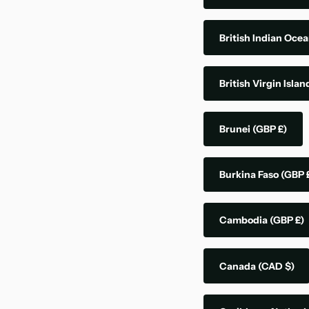
British Indian Ocea
British Virgin Isla
Brunei
(GBP £)
Burkina Faso
(GBP 
Cambodia
(GBP £)
Canada
(CAD $)