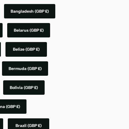
Bangladesh
(GBP £)
Belarus
(GBP £)
Belize
(GBP £)
Bermuda
(GBP £)
Bolivia
(GBP £)
ina
(GBP £)
Brazil
(GBP £)