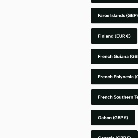
Faroe Islands
(GBP 
Finland
(EUR €)
French Guiana
(GB
French Polynesia
(
French Southern Te
Gabon
(GBP £)
Georgia
(GBP £)