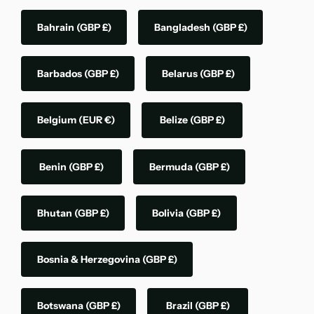
Bahrain
(GBP £)
Bangladesh
(GBP £)
Barbados
(GBP £)
Belarus
(GBP £)
Belgium
(EUR €)
Belize
(GBP £)
Benin
(GBP £)
Bermuda
(GBP £)
Bhutan
(GBP £)
Bolivia
(GBP £)
Bosnia & Herzegovina
(GBP £)
Botswana
(GBP £)
Brazil
(GBP £)