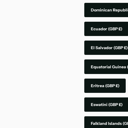
Dominican Republ
Ecuador
(GBP £)
El Salvador
(GBP £)
Equatorial Guinea
Eritrea
(GBP £)
Eswatini
(GBP £)
Falkland Islands
(G