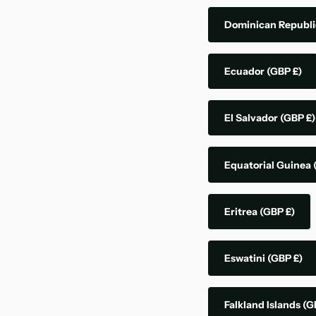
Dominican Republ
Ecuador
(GBP £)
El Salvador
(GBP £)
Equatorial Guinea
Eritrea
(GBP £)
Eswatini
(GBP £)
Falkland Islands
(G