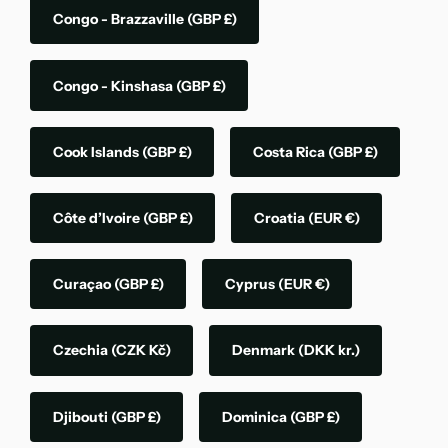
Congo - Brazzaville
(GBP £)
Congo - Kinshasa
(GBP £)
Cook Islands
(GBP £)
Costa Rica
(GBP £)
Côte d’Ivoire
(GBP £)
Croatia
(EUR €)
Curaçao
(GBP £)
Cyprus
(EUR €)
Czechia
(CZK Kč)
Denmark
(DKK kr.)
Djibouti
(GBP £)
Dominica
(GBP £)