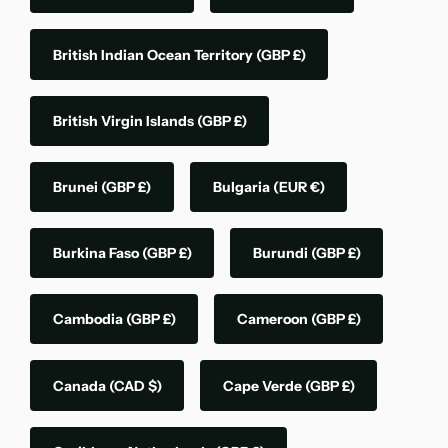
British Indian Ocean Territory
(GBP £)
British Virgin Islands
(GBP £)
Brunei
(GBP £)
Bulgaria
(EUR €)
Burkina Faso
(GBP £)
Burundi
(GBP £)
Cambodia
(GBP £)
Cameroon
(GBP £)
Canada
(CAD $)
Cape Verde
(GBP £)