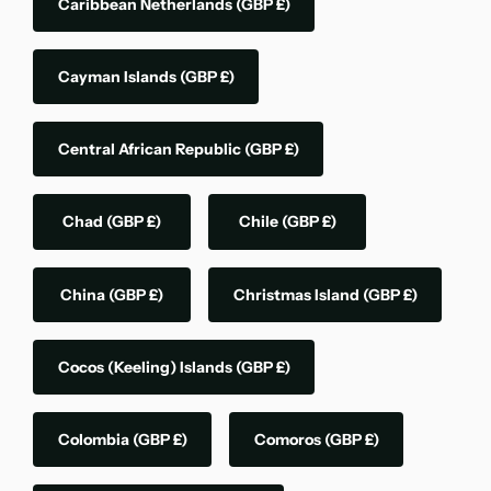
Caribbean Netherlands
(GBP £)
Cayman Islands
(GBP £)
Central African Republic
(GBP £)
Chad
(GBP £)
Chile
(GBP £)
China
(GBP £)
Christmas Island
(GBP £)
Cocos (Keeling) Islands
(GBP £)
Colombia
(GBP £)
Comoros
(GBP £)