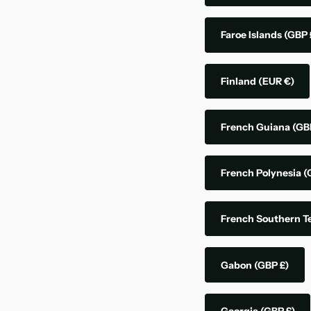
Faroe Islands
(GBP 
Finland
(EUR €)
French Guiana
(GB
French Polynesia
(
French Southern Te
Gabon
(GBP £)
Georgia
(GBP £)