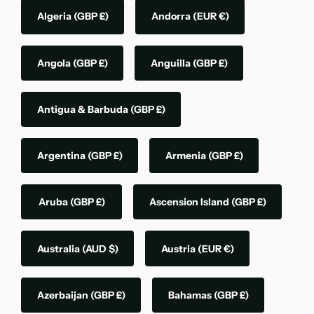
Algeria
(GBP £)
Andorra
(EUR €)
Angola
(GBP £)
Anguilla
(GBP £)
Antigua & Barbuda
(GBP £)
Argentina
(GBP £)
Armenia
(GBP £)
Aruba
(GBP £)
Ascension Island
(GBP £)
Australia
(AUD $)
Austria
(EUR €)
Azerbaijan
(GBP £)
Bahamas
(GBP £)