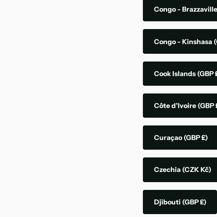
Congo - Brazzavill
Congo - Kinshasa
(
Cook Islands
(GBP 
Côte d’Ivoire
(GBP 
Curaçao
(GBP £)
Czechia
(CZK Kč)
Djibouti
(GBP £)