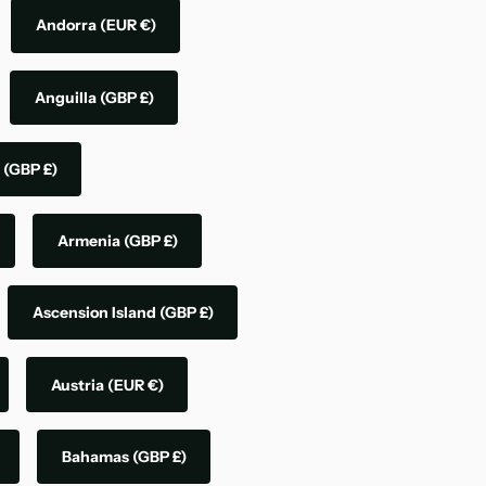
Andorra
(EUR €)
Anguilla
(GBP £)
a
(GBP £)
Armenia
(GBP £)
Ascension Island
(GBP £)
Austria
(EUR €)
Bahamas
(GBP £)