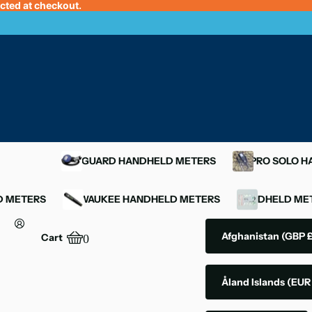
ected at checkout.
OXYGUARD HANDHELD METERS
YSI PRO SOLO 
D METERS
MILWAUKEE HANDHELD METERS
HANDHELD MET
Afghanistan
(GBP £
Cart
0
Åland Islands
(EUR