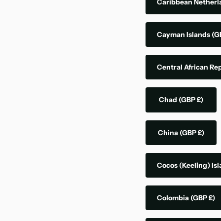
Caribbean Nether
Cayman Islands
(G
Central African Re
Chad
(GBP £)
China
(GBP £)
Cocos (Keeling) Is
Colombia
(GBP £)