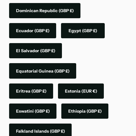
Dominican Republic
(GBP £)
Ecuador
(GBP £)
Egypt
(GBP £)
El Salvador
(GBP £)
Equatorial Guinea
(GBP £)
Eritrea
(GBP £)
Estonia
(EUR €)
Eswatini
(GBP £)
Ethiopia
(GBP £)
Falkland Islands
(GBP £)