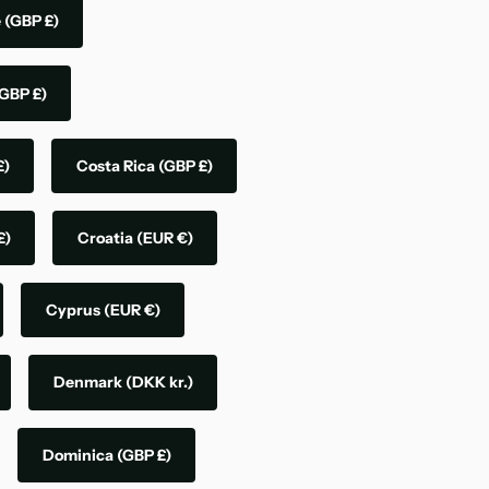
e
(GBP £)
GBP £)
£)
Costa Rica
(GBP £)
£)
Croatia
(EUR €)
Cyprus
(EUR €)
Denmark
(DKK kr.)
Dominica
(GBP £)