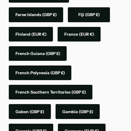
Faroe Islands
(GBP £)
Fiji
(GBP £)
Finland
(EUR €)
France
(EUR €)
French Guiana
(GBP £)
French Polynesia
(GBP £)
French Southern Territories
(GBP £)
Gabon
(GBP £)
Gambia
(GBP £)
Georgia
(GBP £)
Germany
(EUR €)