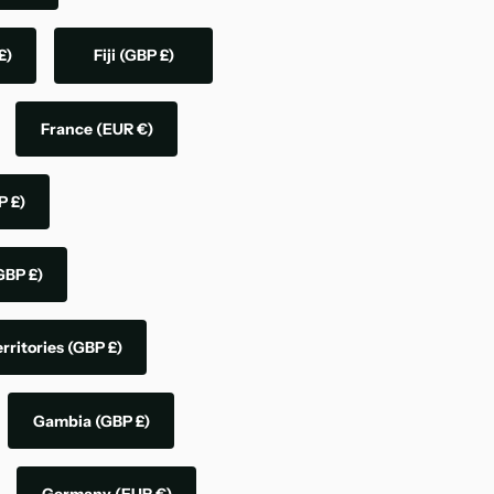
£)
Fiji
(GBP £)
France
(EUR €)
P £)
GBP £)
rritories
(GBP £)
Gambia
(GBP £)
Germany
(EUR €)