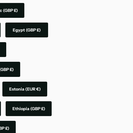
ic
(GBP £)
Egypt
(GBP £)
(GBP £)
Estonia
(EUR €)
Ethiopia
(GBP £)
BP £)