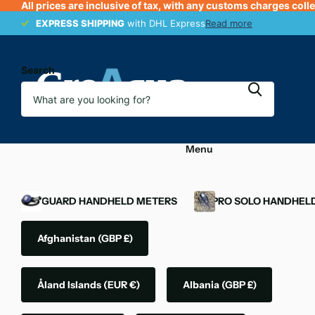
All prices are inclusive of tax, with any customs charges coll
EXPRESS SHIPPING
EXPRESS SHIPPING
with DHL Express
Read more
Search
Menu
OXYGUARD HANDHELD METERS
YSI PRO SOLO HANDHEL
Afghanistan
(GBP £)
Åland Islands
(EUR €)
Albania
(GBP £)