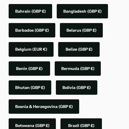
Bahrain
(GBP £)
Bangladesh
(GBP £)
Barbados
(GBP £)
Belarus
(GBP £)
Belgium
(EUR €)
Belize
(GBP £)
Benin
(GBP £)
Bermuda
(GBP £)
Bhutan
(GBP £)
Bolivia
(GBP £)
Bosnia & Herzegovina
(GBP £)
Botswana
(GBP £)
Brazil
(GBP £)