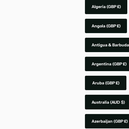
Algeria
(GBP £)
Angola
(GBP £)
Antigua & Barbud
Argentina
(GBP £)
Aruba
(GBP £)
Australia
(AUD $)
Azerbaijan
(GBP £)