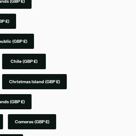
lands
(GBP £)
BP £)
public
(GBP £)
Chile
(GBP £)
Christmas Island
(GBP £)
lands
(GBP £)
Comoros
(GBP £)