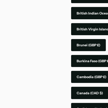
British Indian Ocea
British Virgin Isla
Brunei
(GBP £)
Burkina Faso
(GBP 
Cambodia
(GBP £)
Canada
(CAD $)