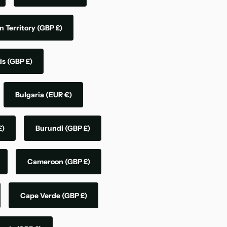
n Territory
(GBP £)
nds
(GBP £)
Bulgaria
(EUR €)
£)
Burundi
(GBP £)
Cameroon
(GBP £)
Cape Verde
(GBP £)