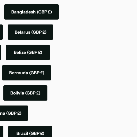
Bangladesh
(GBP £)
Belarus
(GBP £)
Belize
(GBP £)
Bermuda
(GBP £)
Bolivia
(GBP £)
ina
(GBP £)
Brazil
(GBP £)