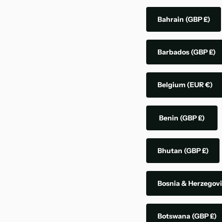
Bahrain
(GBP £)
Barbados
(GBP £)
Belgium
(EUR €)
Benin
(GBP £)
Bhutan
(GBP £)
Bosnia & Herzegov
Botswana
(GBP £)