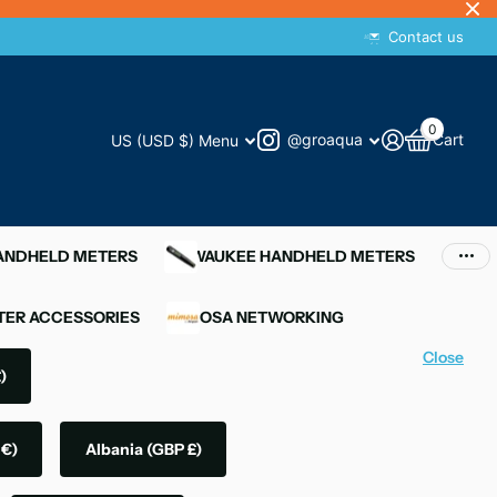
Contact us
0
@groaqua
Cart
US (USD $)
Menu
HANDHELD METERS
MILWAUKEE HANDHELD METERS
ER ACCESSORIES
MIMOSA NETWORKING
Close
)
 €)
Albania
(GBP £)