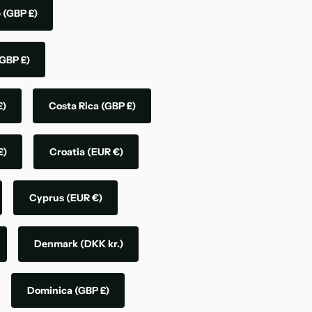
e
(GBP £)
GBP £)
£)
Costa Rica
(GBP £)
£)
Croatia
(EUR €)
Cyprus
(EUR €)
Denmark
(DKK kr.)
Dominica
(GBP £)