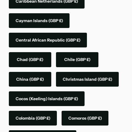
Caribbean Netherlands
(GBP £)
Cayman Islands
(GBP £)
Central African Republic
(GBP £)
Chad
(GBP £)
Chile
(GBP £)
China
(GBP £)
Christmas Island
(GBP £)
Cocos (Keeling) Islands
(GBP £)
Colombia
(GBP £)
Comoros
(GBP £)