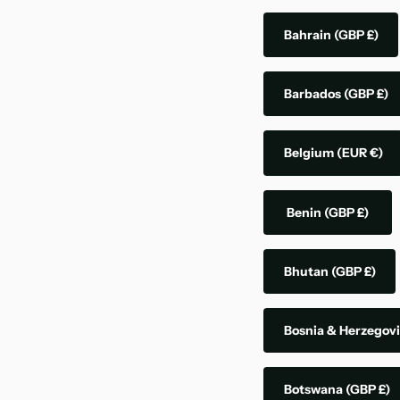
Bahrain
(GBP £)
Barbados
(GBP £)
Belgium
(EUR €)
Benin
(GBP £)
Bhutan
(GBP £)
Bosnia & Herzegov
Botswana
(GBP £)