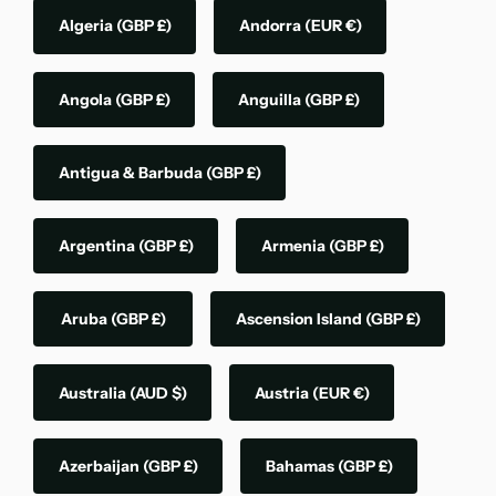
Algeria
(GBP £)
Andorra
(EUR €)
Angola
(GBP £)
Anguilla
(GBP £)
Antigua & Barbuda
(GBP £)
Argentina
(GBP £)
Armenia
(GBP £)
Aruba
(GBP £)
Ascension Island
(GBP £)
Australia
(AUD $)
Austria
(EUR €)
Azerbaijan
(GBP £)
Bahamas
(GBP £)