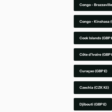
Congo - Brazzavill
Congo - Kinshasa
(
Cook Islands
(GBP 
Côte d’Ivoire
(GBP 
Curaçao
(GBP £)
Czechia
(CZK Kč)
Djibouti
(GBP £)