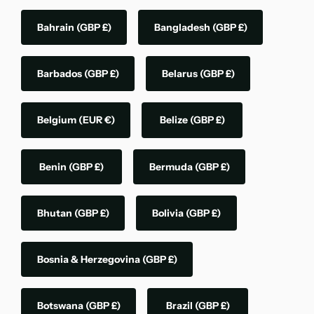
Bahrain
(GBP £)
Bangladesh
(GBP £)
Barbados
(GBP £)
Belarus
(GBP £)
Belgium
(EUR €)
Belize
(GBP £)
Benin
(GBP £)
Bermuda
(GBP £)
Bhutan
(GBP £)
Bolivia
(GBP £)
Bosnia & Herzegovina
(GBP £)
Botswana
(GBP £)
Brazil
(GBP £)