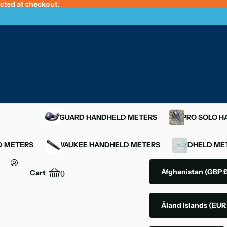
ected at checkout.
OXYGUARD HANDHELD METERS
YSI PRO SOLO 
D METERS
MILWAUKEE HANDHELD METERS
HANDHELD MET
Afghanistan
(GBP £
Cart
0
Åland Islands
(EUR