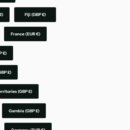
£)
Fiji
(GBP £)
France
(EUR €)
P £)
GBP £)
rritories
(GBP £)
Gambia
(GBP £)
Germany
(EUR €)