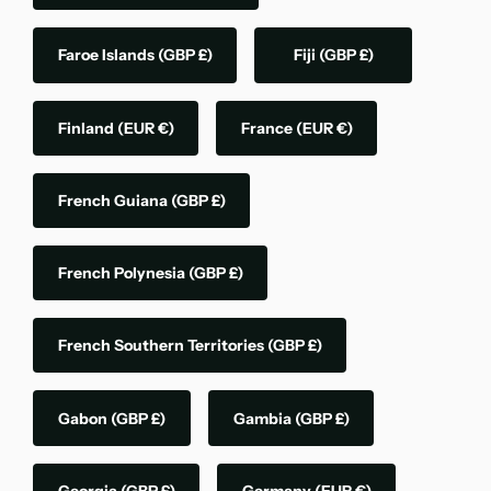
Faroe Islands
(GBP £)
Fiji
(GBP £)
Finland
(EUR €)
France
(EUR €)
French Guiana
(GBP £)
French Polynesia
(GBP £)
French Southern Territories
(GBP £)
Gabon
(GBP £)
Gambia
(GBP £)
Georgia
(GBP £)
Germany
(EUR €)