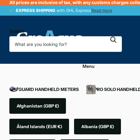
All prices are inclusive of tax, with any customs charges coll
EXPRESS SHIPPING
EXPRESS SHIPPING
with DHL Express
Read more
Search
Menu
OXYGUARD HANDHELD METERS
YSI PRO SOLO HANDHEL
Afghanistan
(GBP £)
Åland Islands
(EUR €)
Albania
(GBP £)