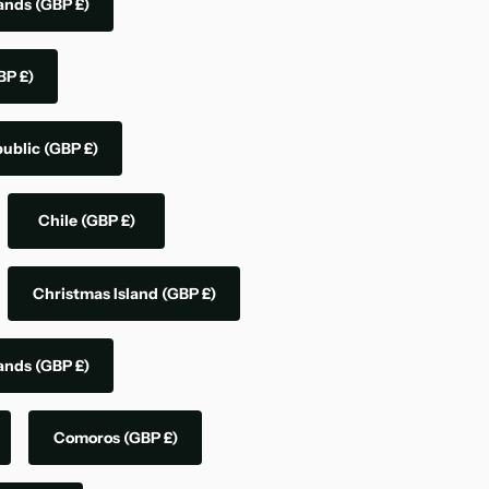
lands
(GBP £)
BP £)
public
(GBP £)
Chile
(GBP £)
Christmas Island
(GBP £)
lands
(GBP £)
Comoros
(GBP £)