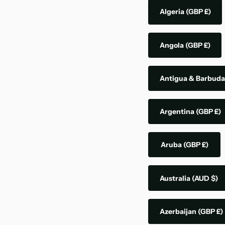
Algeria
(GBP £)
Angola
(GBP £)
Antigua & Barbud
Argentina
(GBP £)
Aruba
(GBP £)
Australia
(AUD $)
Azerbaijan
(GBP £)