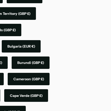
n Territory
(GBP £)
nds
(GBP £)
Bulgaria
(EUR €)
£)
Burundi
(GBP £)
Cameroon
(GBP £)
Cape Verde
(GBP £)