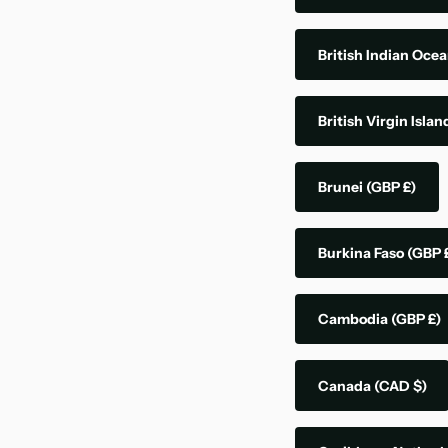
British Indian Ocea
British Virgin Isla
Brunei
(GBP £)
Burkina Faso
(GBP 
Cambodia
(GBP £)
Canada
(CAD $)