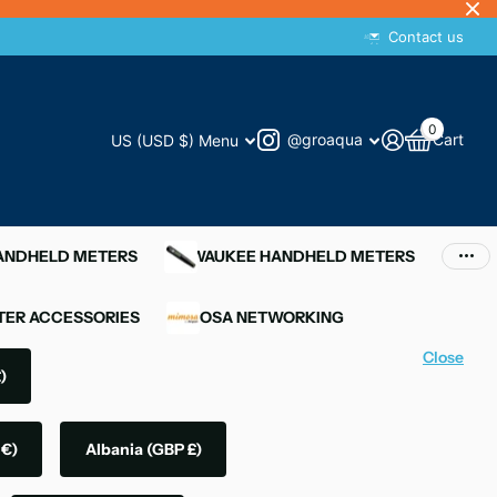
Contact us
0
@groaqua
Cart
US (USD $)
Menu
HANDHELD METERS
MILWAUKEE HANDHELD METERS
ER ACCESSORIES
MIMOSA NETWORKING
Close
)
 €)
Albania
(GBP £)