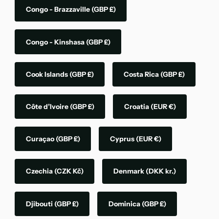
Congo - Brazzaville
(GBP £)
Congo - Kinshasa
(GBP £)
Cook Islands
(GBP £)
Costa Rica
(GBP £)
Côte d’Ivoire
(GBP £)
Croatia
(EUR €)
Curaçao
(GBP £)
Cyprus
(EUR €)
Czechia
(CZK Kč)
Denmark
(DKK kr.)
Djibouti
(GBP £)
Dominica
(GBP £)