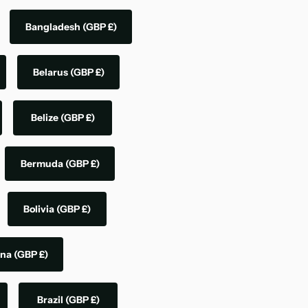
Bangladesh
(GBP £)
Belarus
(GBP £)
Belize
(GBP £)
Bermuda
(GBP £)
Bolivia
(GBP £)
ina
(GBP £)
Brazil
(GBP £)