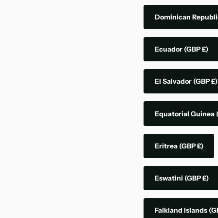
Dominican Republ
Ecuador
(GBP £)
El Salvador
(GBP £)
Equatorial Guinea
Eritrea
(GBP £)
Eswatini
(GBP £)
Falkland Islands
(G