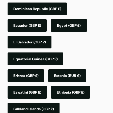
Dominican Republic
(GBP £)
Ecuador
(GBP £)
Egypt
(GBP £)
El Salvador
(GBP £)
Equatorial Guinea
(GBP £)
Eritrea
(GBP £)
Estonia
(EUR €)
Eswatini
(GBP £)
Ethiopia
(GBP £)
Falkland Islands
(GBP £)