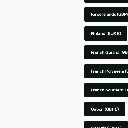
Faroe Islands
(GBP 
Finland
(EUR €)
French Guiana
(GB
French Polynesia
(
French Southern Te
Gabon
(GBP £)
Georgia
(GBP £)