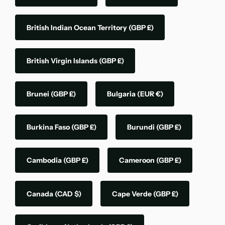
British Indian Ocean Territory
(GBP £)
British Virgin Islands
(GBP £)
Brunei
(GBP £)
Bulgaria
(EUR €)
Burkina Faso
(GBP £)
Burundi
(GBP £)
Cambodia
(GBP £)
Cameroon
(GBP £)
Canada
(CAD $)
Cape Verde
(GBP £)