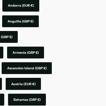
Andorra
(EUR €)
Anguilla
(GBP £)
a
(GBP £)
Armenia
(GBP £)
Ascension Island
(GBP £)
Austria
(EUR €)
Bahamas
(GBP £)