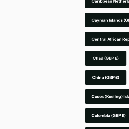
Caribbean Nether
Cayman Islands
(G
Central African Re
Chad
(GBP £)
China
(GBP £)
Cocos (Keeling) Is
Colombia
(GBP £)