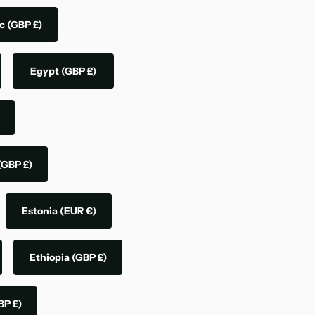
ic
(GBP £)
Egypt
(GBP £)
(GBP £)
Estonia
(EUR €)
Ethiopia
(GBP £)
BP £)