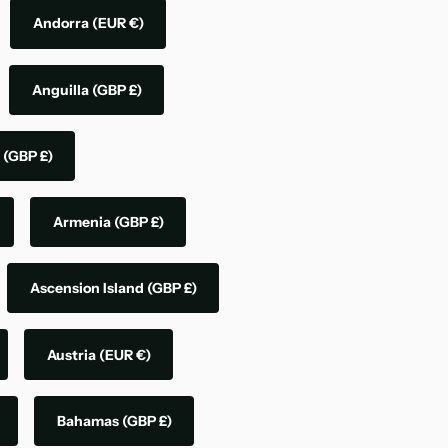
Andorra
(EUR €)
Anguilla
(GBP £)
a
(GBP £)
Armenia
(GBP £)
Ascension Island
(GBP £)
Austria
(EUR €)
Bahamas
(GBP £)