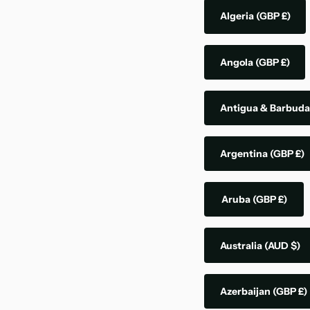
Algeria
(GBP £)
Angola
(GBP £)
Antigua & Barbud
Argentina
(GBP £)
Aruba
(GBP £)
Australia
(AUD $)
Azerbaijan
(GBP £)