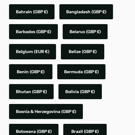
Bahrain
(GBP £)
Bangladesh
(GBP £)
Barbados
(GBP £)
Belarus
(GBP £)
Belgium
(EUR €)
Belize
(GBP £)
Benin
(GBP £)
Bermuda
(GBP £)
Bhutan
(GBP £)
Bolivia
(GBP £)
Bosnia & Herzegovina
(GBP £)
Botswana
(GBP £)
Brazil
(GBP £)