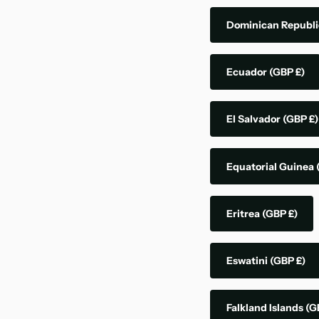
Dominican Republ
Ecuador
(GBP £)
El Salvador
(GBP £)
Equatorial Guinea
Eritrea
(GBP £)
Eswatini
(GBP £)
Falkland Islands
(G