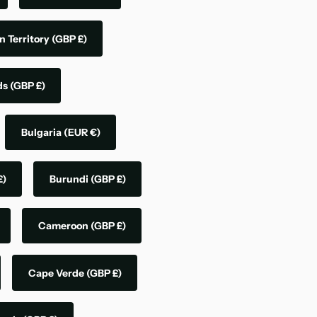
n Territory
(GBP £)
nds
(GBP £)
Bulgaria
(EUR €)
£)
Burundi
(GBP £)
Cameroon
(GBP £)
Cape Verde
(GBP £)