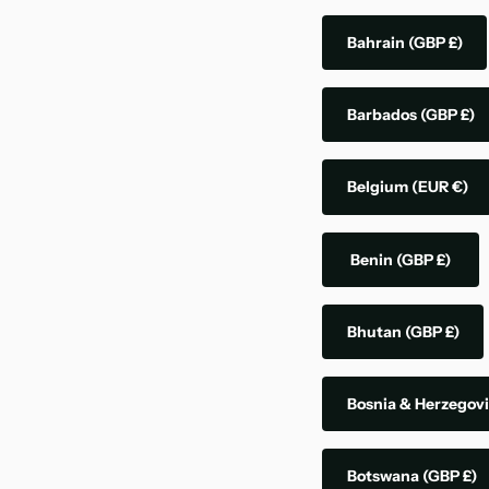
Bahrain
(GBP £)
Barbados
(GBP £)
Belgium
(EUR €)
Benin
(GBP £)
Bhutan
(GBP £)
Bosnia & Herzegov
Botswana
(GBP £)