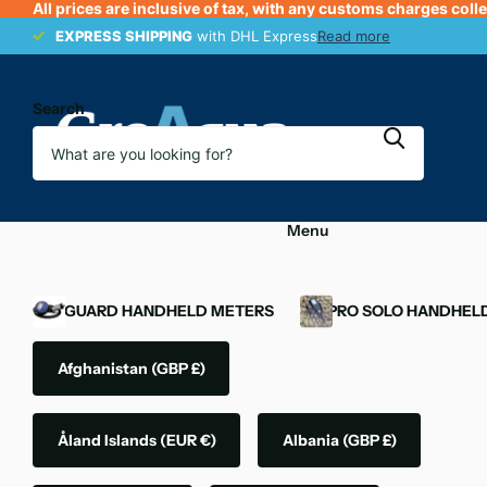
All prices are inclusive of tax, with any customs charges coll
EXPRESS SHIPPING
EXPRESS SHIPPING
with DHL Express
Read more
Search
Menu
OXYGUARD HANDHELD METERS
YSI PRO SOLO HANDHEL
Afghanistan
(GBP £)
Åland Islands
(EUR €)
Albania
(GBP £)