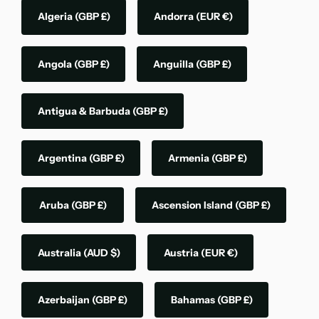
Algeria
(GBP £)
Andorra
(EUR €)
Angola
(GBP £)
Anguilla
(GBP £)
Antigua & Barbuda
(GBP £)
Argentina
(GBP £)
Armenia
(GBP £)
Aruba
(GBP £)
Ascension Island
(GBP £)
Australia
(AUD $)
Austria
(EUR €)
Azerbaijan
(GBP £)
Bahamas
(GBP £)