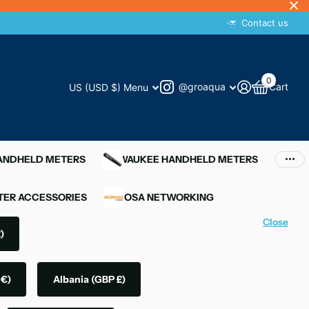
Contact us
0
@groaqua
Cart
US (USD $)
Menu
HANDHELD METERS
MILWAUKEE HANDHELD METERS
ER ACCESSORIES
MIMOSA NETWORKING
Close
)
 €)
Albania
(GBP £)