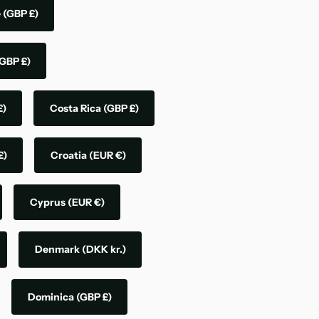
e
(GBP £)
GBP £)
£)
Costa Rica
(GBP £)
£)
Croatia
(EUR €)
Cyprus
(EUR €)
Denmark
(DKK kr.)
Dominica
(GBP £)