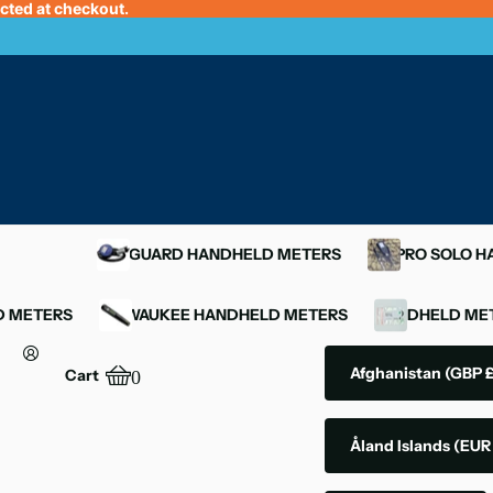
ected at checkout.
OXYGUARD HANDHELD METERS
YSI PRO SOLO 
D METERS
MILWAUKEE HANDHELD METERS
HANDHELD MET
Afghanistan
(GBP £
Cart
0
Åland Islands
(EUR