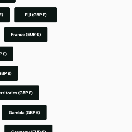
£)
Fiji
(GBP £)
France
(EUR €)
P £)
GBP £)
rritories
(GBP £)
Gambia
(GBP £)
Germany
(EUR €)