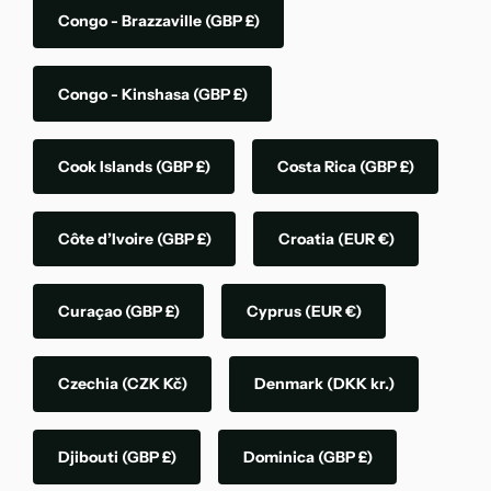
Congo - Brazzaville
(GBP £)
Congo - Kinshasa
(GBP £)
Cook Islands
(GBP £)
Costa Rica
(GBP £)
Côte d’Ivoire
(GBP £)
Croatia
(EUR €)
Curaçao
(GBP £)
Cyprus
(EUR €)
Czechia
(CZK Kč)
Denmark
(DKK kr.)
Djibouti
(GBP £)
Dominica
(GBP £)