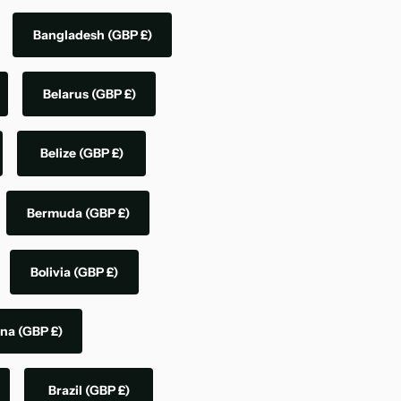
Bangladesh
(GBP £)
Belarus
(GBP £)
Belize
(GBP £)
Bermuda
(GBP £)
Bolivia
(GBP £)
ina
(GBP £)
Brazil
(GBP £)