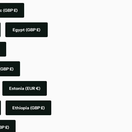
ic
(GBP £)
Egypt
(GBP £)
(GBP £)
Estonia
(EUR €)
Ethiopia
(GBP £)
BP £)