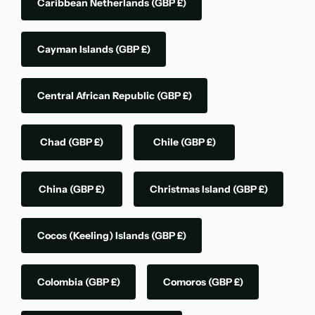
Caribbean Netherlands
(GBP £)
Cayman Islands
(GBP £)
Central African Republic
(GBP £)
Chad
(GBP £)
Chile
(GBP £)
China
(GBP £)
Christmas Island
(GBP £)
Cocos (Keeling) Islands
(GBP £)
Colombia
(GBP £)
Comoros
(GBP £)