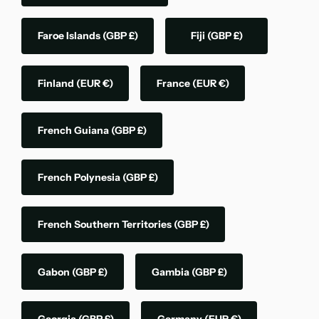
Faroe Islands
(GBP £)
Fiji
(GBP £)
Finland
(EUR €)
France
(EUR €)
French Guiana
(GBP £)
French Polynesia
(GBP £)
French Southern Territories
(GBP £)
Gabon
(GBP £)
Gambia
(GBP £)
Georgia
(GBP £)
Germany
(EUR €)