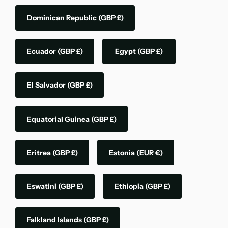
Dominican Republic
(GBP £)
Ecuador
(GBP £)
Egypt
(GBP £)
El Salvador
(GBP £)
Equatorial Guinea
(GBP £)
Eritrea
(GBP £)
Estonia
(EUR €)
Eswatini
(GBP £)
Ethiopia
(GBP £)
Falkland Islands
(GBP £)