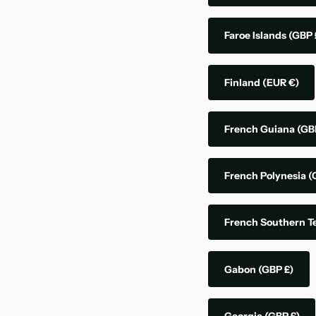
Faroe Islands
(GBP 
Finland
(EUR €)
French Guiana
(GB
French Polynesia
(
French Southern Te
Gabon
(GBP £)
Georgia
(GBP £)