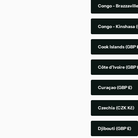
Congo - Brazzavill
Congo - Kinshasa
(
Cook Islands
(GBP 
Côte d’Ivoire
(GBP 
Curaçao
(GBP £)
Czechia
(CZK Kč)
Djibouti
(GBP £)