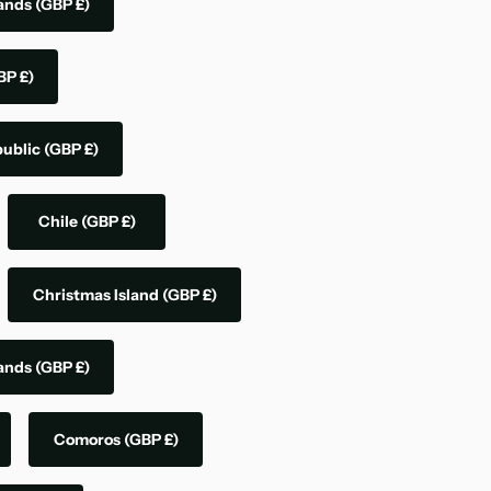
lands
(GBP £)
BP £)
public
(GBP £)
Chile
(GBP £)
Christmas Island
(GBP £)
lands
(GBP £)
Comoros
(GBP £)