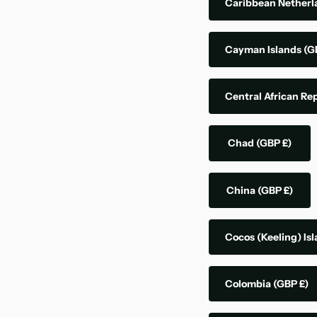
Caribbean Nether
Cayman Islands
(G
Central African Re
Chad
(GBP £)
China
(GBP £)
Cocos (Keeling) Is
Colombia
(GBP £)