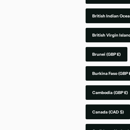
British Indian Ocea
British Virgin Isla
Brunei
(GBP £)
Burkina Faso
(GBP 
Cambodia
(GBP £)
Canada
(CAD $)