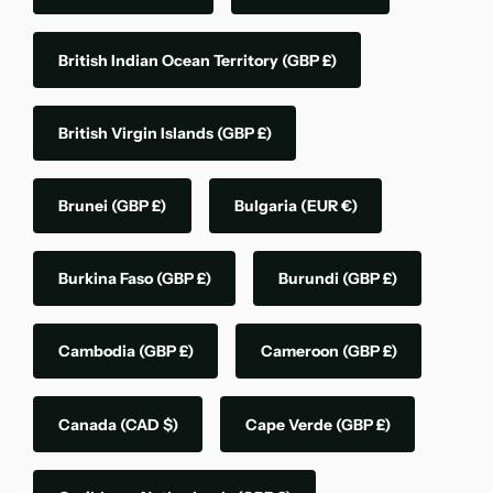
British Indian Ocean Territory
(GBP £)
British Virgin Islands
(GBP £)
Brunei
(GBP £)
Bulgaria
(EUR €)
Burkina Faso
(GBP £)
Burundi
(GBP £)
Cambodia
(GBP £)
Cameroon
(GBP £)
Canada
(CAD $)
Cape Verde
(GBP £)