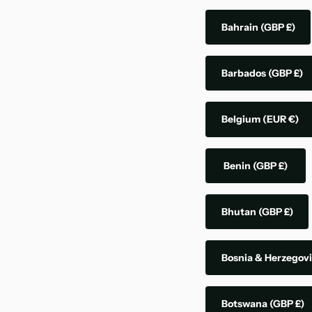
Bahrain
(GBP £)
Barbados
(GBP £)
Belgium
(EUR €)
Benin
(GBP £)
Bhutan
(GBP £)
Bosnia & Herzegov
Botswana
(GBP £)