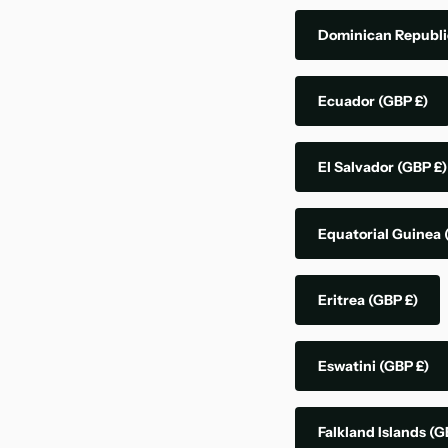
Dominican Republ
Ecuador
(GBP £)
El Salvador
(GBP £)
Equatorial Guinea
Eritrea
(GBP £)
Eswatini
(GBP £)
Falkland Islands
(G