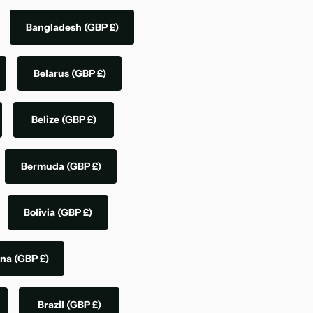
Bangladesh
(GBP £)
Belarus
(GBP £)
Belize
(GBP £)
Bermuda
(GBP £)
Bolivia
(GBP £)
ina
(GBP £)
Brazil
(GBP £)