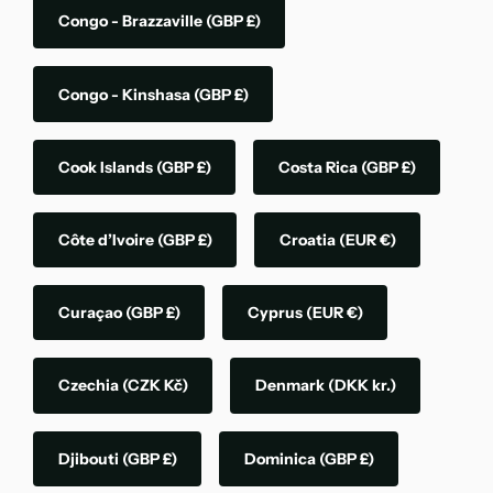
Congo - Brazzaville
(GBP £)
Congo - Kinshasa
(GBP £)
Cook Islands
(GBP £)
Costa Rica
(GBP £)
Côte d’Ivoire
(GBP £)
Croatia
(EUR €)
Curaçao
(GBP £)
Cyprus
(EUR €)
Czechia
(CZK Kč)
Denmark
(DKK kr.)
Djibouti
(GBP £)
Dominica
(GBP £)