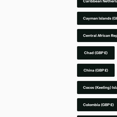
Caribbean Nether
Cayman Islands
(G
Central African Re
Chad
(GBP £)
China
(GBP £)
Cocos (Keeling) Is
Colombia
(GBP £)