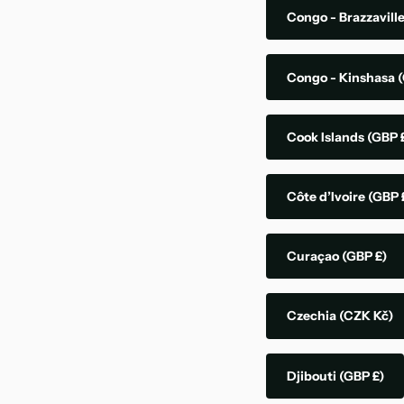
Congo - Brazzavill
Congo - Kinshasa
(
Cook Islands
(GBP 
Côte d’Ivoire
(GBP 
Curaçao
(GBP £)
Czechia
(CZK Kč)
Djibouti
(GBP £)