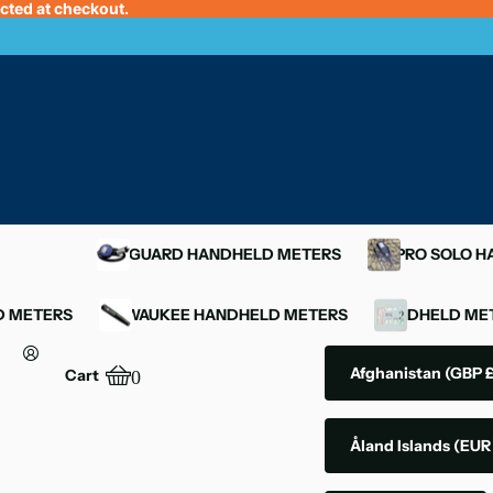
ected at checkout.
OXYGUARD HANDHELD METERS
YSI PRO SOLO 
D METERS
MILWAUKEE HANDHELD METERS
HANDHELD MET
Afghanistan
(GBP £
Cart
0
Åland Islands
(EUR