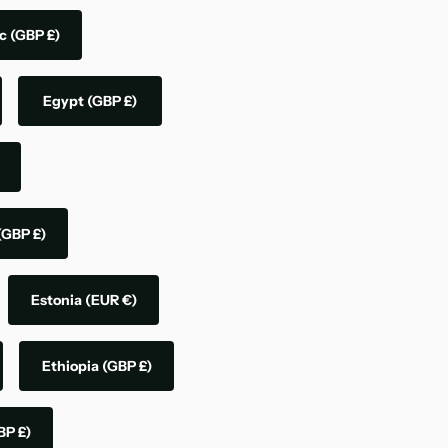
ic
(GBP £)
Egypt
(GBP £)
(GBP £)
Estonia
(EUR €)
Ethiopia
(GBP £)
BP £)