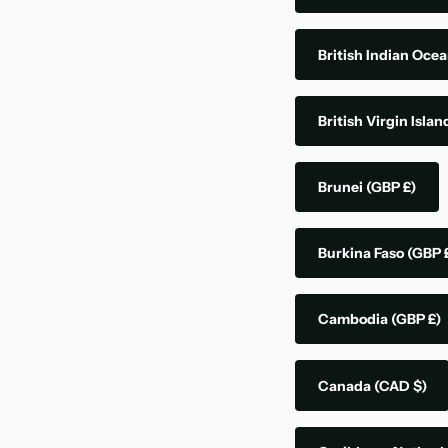
British Indian Ocea
British Virgin Isla
Brunei
(GBP £)
Burkina Faso
(GBP 
Cambodia
(GBP £)
Canada
(CAD $)