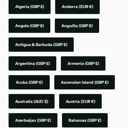
Algeria
(GBP £)
Andorra
(EUR €)
Angola
(GBP £)
Anguilla
(GBP £)
Antigua & Barbuda
(GBP £)
Argentina
(GBP £)
Armenia
(GBP £)
Aruba
(GBP £)
Ascension Island
(GBP £)
Australia
(AUD $)
Austria
(EUR €)
Azerbaijan
(GBP £)
Bahamas
(GBP £)