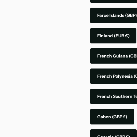
Faroe Islands
(GBP 
Finland
(EUR €)
French Guiana
(GB
French Polynesia
(
French Southern Te
Gabon
(GBP £)
Georgia
(GBP £)