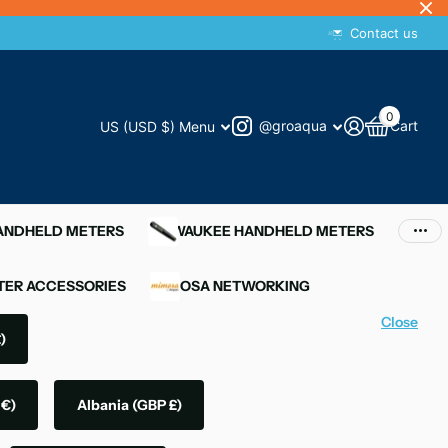
Contact us
0
@groaqua
Cart
US (USD $)
Menu
HANDHELD METERS
MILWAUKEE HANDHELD METERS
ER ACCESSORIES
MIMOSA NETWORKING
Close
)
 €)
Albania
(GBP £)