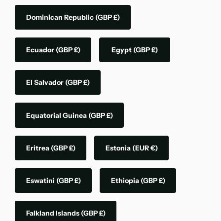
Dominican Republic
(GBP £)
Ecuador
(GBP £)
Egypt
(GBP £)
El Salvador
(GBP £)
Equatorial Guinea
(GBP £)
Eritrea
(GBP £)
Estonia
(EUR €)
Eswatini
(GBP £)
Ethiopia
(GBP £)
Falkland Islands
(GBP £)