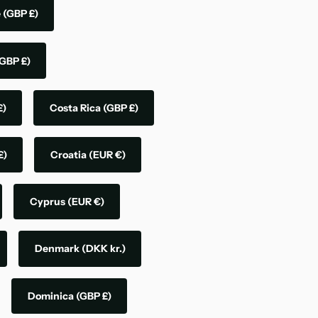
e
(GBP £)
GBP £)
£)
Costa Rica
(GBP £)
£)
Croatia
(EUR €)
Cyprus
(EUR €)
Denmark
(DKK kr.)
Dominica
(GBP £)