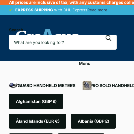
All prices are inclusive of tax, with any customs charges coll
EXPRESS SHIPPING
EXPRESS SHIPPING
with DHL Express
Read more
Search
Menu
OXYGUARD HANDHELD METERS
YSI PRO SOLO HANDHEL
Afghanistan
(GBP £)
Åland Islands
(EUR €)
Albania
(GBP £)