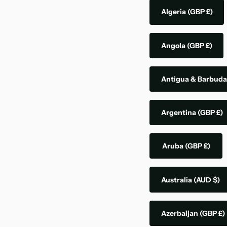
Algeria
(GBP £)
Angola
(GBP £)
Antigua & Barbud
Argentina
(GBP £)
Aruba
(GBP £)
Australia
(AUD $)
Azerbaijan
(GBP £)