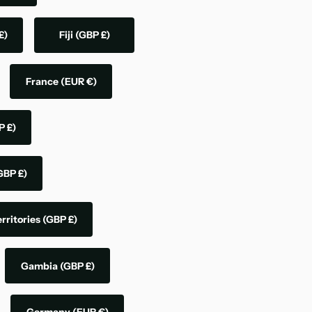
£)
Fiji
(GBP £)
France
(EUR €)
P £)
GBP £)
rritories
(GBP £)
Gambia
(GBP £)
Germany
(EUR €)