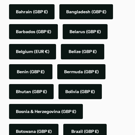
Bahrain
(GBP £)
Bangladesh
(GBP £)
Barbados
(GBP £)
Belarus
(GBP £)
Belgium
(EUR €)
Belize
(GBP £)
Benin
(GBP £)
Bermuda
(GBP £)
Bhutan
(GBP £)
Bolivia
(GBP £)
Bosnia & Herzegovina
(GBP £)
Botswana
(GBP £)
Brazil
(GBP £)