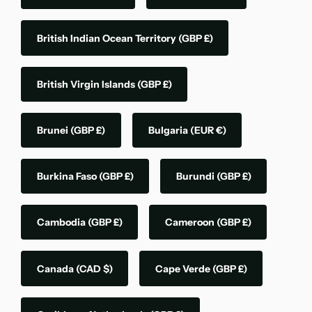
British Indian Ocean Territory
(GBP £)
British Virgin Islands
(GBP £)
Brunei
(GBP £)
Bulgaria
(EUR €)
Burkina Faso
(GBP £)
Burundi
(GBP £)
Cambodia
(GBP £)
Cameroon
(GBP £)
Canada
(CAD $)
Cape Verde
(GBP £)