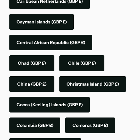
Caribbean Netherlands
(GBP £)
Cayman Islands
(GBP £)
Central African Republic
(GBP £)
Chad
(GBP £)
Chile
(GBP £)
China
(GBP £)
Christmas Island
(GBP £)
Cocos (Keeling) Islands
(GBP £)
Colombia
(GBP £)
Comoros
(GBP £)