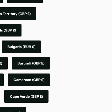
n Territory
(GBP £)
nds
(GBP £)
Bulgaria
(EUR €)
£)
Burundi
(GBP £)
Cameroon
(GBP £)
Cape Verde
(GBP £)