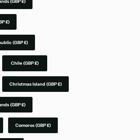
lands
(GBP £)
BP £)
public
(GBP £)
Chile
(GBP £)
Christmas Island
(GBP £)
lands
(GBP £)
Comoros
(GBP £)