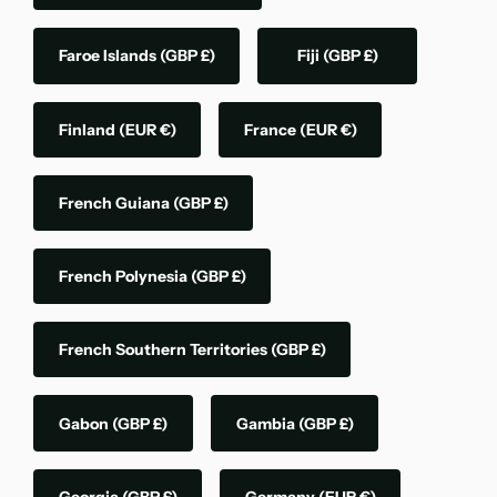
Faroe Islands
(GBP £)
Fiji
(GBP £)
Finland
(EUR €)
France
(EUR €)
French Guiana
(GBP £)
French Polynesia
(GBP £)
French Southern Territories
(GBP £)
Gabon
(GBP £)
Gambia
(GBP £)
Georgia
(GBP £)
Germany
(EUR €)