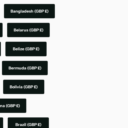
Bangladesh
(GBP £)
Belarus
(GBP £)
Belize
(GBP £)
Bermuda
(GBP £)
Bolivia
(GBP £)
ina
(GBP £)
Brazil
(GBP £)