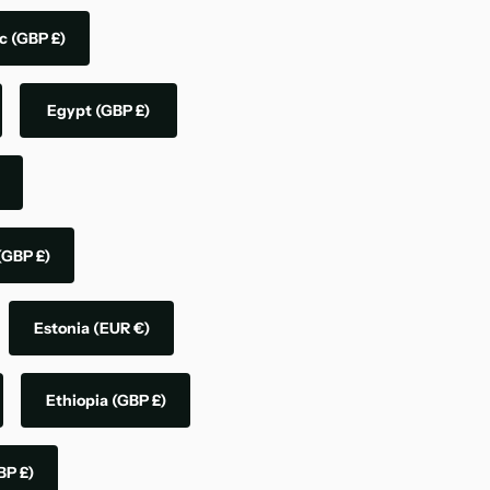
ic
(GBP £)
Egypt
(GBP £)
(GBP £)
Estonia
(EUR €)
Ethiopia
(GBP £)
BP £)