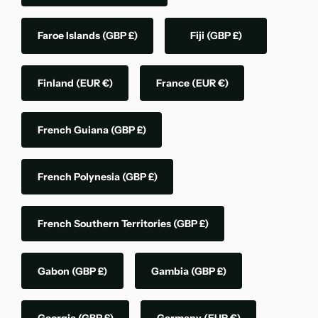
Faroe Islands
(GBP £)
Fiji
(GBP £)
Finland
(EUR €)
France
(EUR €)
French Guiana
(GBP £)
French Polynesia
(GBP £)
French Southern Territories
(GBP £)
Gabon
(GBP £)
Gambia
(GBP £)
Georgia
(GBP £)
Germany
(EUR €)