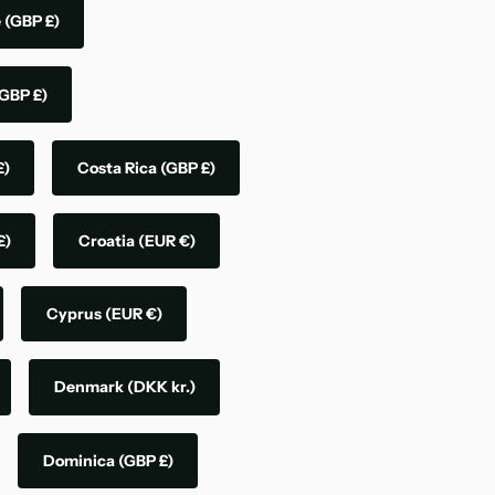
e
(GBP £)
GBP £)
£)
Costa Rica
(GBP £)
£)
Croatia
(EUR €)
Cyprus
(EUR €)
Denmark
(DKK kr.)
Dominica
(GBP £)