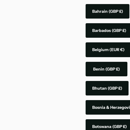
Bahrain
(GBP £)
Barbados
(GBP £)
Belgium
(EUR €)
Benin
(GBP £)
Bhutan
(GBP £)
Bosnia & Herzegov
Botswana
(GBP £)