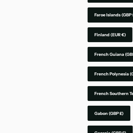
Faroe Islands
(GBP 
Finland
(EUR €)
French Guiana
(GB
French Polynesia
(
French Southern Te
Gabon
(GBP £)
Georgia
(GBP £)