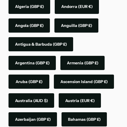
Algeria
(GBP £)
Andorra
(EUR €)
Angola
(GBP £)
Anguilla
(GBP £)
Antigua & Barbuda
(GBP £)
Argentina
(GBP £)
Armenia
(GBP £)
Aruba
(GBP £)
Ascension Island
(GBP £)
Australia
(AUD $)
Austria
(EUR €)
Azerbaijan
(GBP £)
Bahamas
(GBP £)