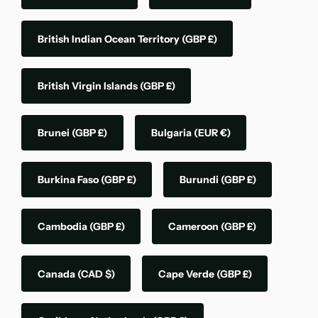
British Indian Ocean Territory
(GBP £)
British Virgin Islands
(GBP £)
Brunei
(GBP £)
Bulgaria
(EUR €)
Burkina Faso
(GBP £)
Burundi
(GBP £)
Cambodia
(GBP £)
Cameroon
(GBP £)
Canada
(CAD $)
Cape Verde
(GBP £)