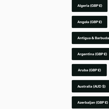
Algeria
(GBP £)
Angola
(GBP £)
Antigua & Barbud
Argentina
(GBP £)
Aruba
(GBP £)
Australia
(AUD $)
Azerbaijan
(GBP £)