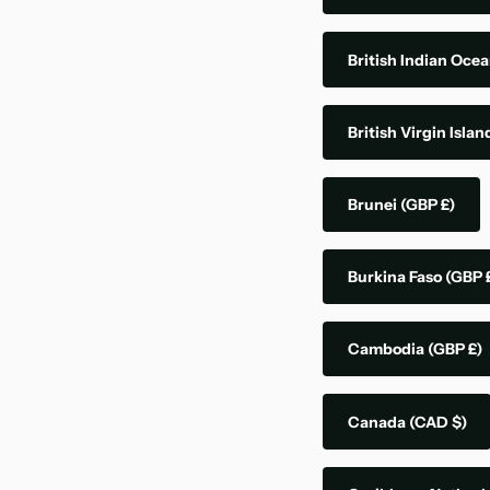
British Indian Ocea
British Virgin Isla
Brunei
(GBP £)
Burkina Faso
(GBP 
Cambodia
(GBP £)
Canada
(CAD $)