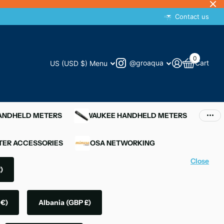
Contact us
0
@groaqua
Cart
US (USD $)
Menu
HANDHELD METERS
MILWAUKEE HANDHELD METERS
ER ACCESSORIES
MIMOSA NETWORKING
Close
)
 €)
Albania
(GBP £)