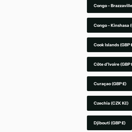
Congo - Brazzavill
Congo - Kinshasa
(
Cook Islands
(GBP 
Côte d’Ivoire
(GBP 
Curaçao
(GBP £)
Czechia
(CZK Kč)
Djibouti
(GBP £)