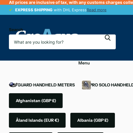
All prices are inclusive of tax, with any customs charges coll
EXPRESS SHIPPING
EXPRESS SHIPPING
with DHL Express
Read more
Search
Menu
OXYGUARD HANDHELD METERS
YSI PRO SOLO HANDHEL
Afghanistan
(GBP £)
Åland Islands
(EUR €)
Albania
(GBP £)