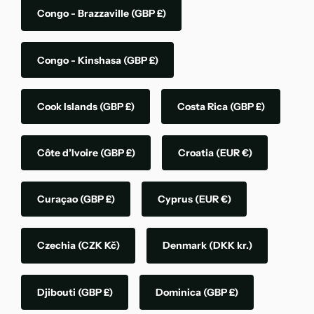
Congo - Brazzaville
(GBP £)
Congo - Kinshasa
(GBP £)
Cook Islands
(GBP £)
Costa Rica
(GBP £)
Côte d’Ivoire
(GBP £)
Croatia
(EUR €)
Curaçao
(GBP £)
Cyprus
(EUR €)
Czechia
(CZK Kč)
Denmark
(DKK kr.)
Djibouti
(GBP £)
Dominica
(GBP £)