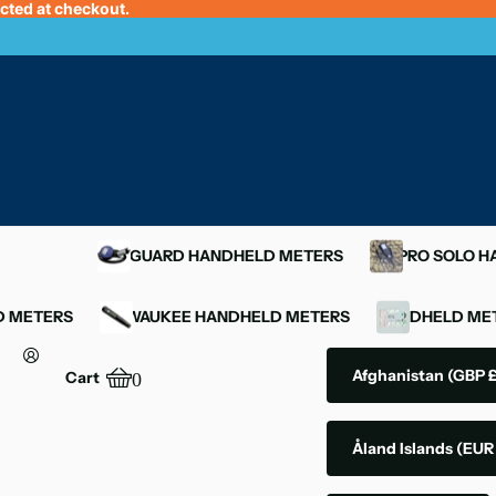
ected at checkout.
OXYGUARD HANDHELD METERS
YSI PRO SOLO 
D METERS
MILWAUKEE HANDHELD METERS
HANDHELD MET
Afghanistan
(GBP £
Cart
0
Åland Islands
(EUR