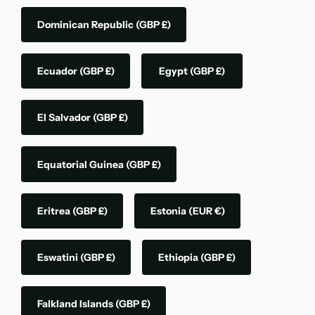
Dominican Republic
(GBP £)
Ecuador
(GBP £)
Egypt
(GBP £)
El Salvador
(GBP £)
Equatorial Guinea
(GBP £)
Eritrea
(GBP £)
Estonia
(EUR €)
Eswatini
(GBP £)
Ethiopia
(GBP £)
Falkland Islands
(GBP £)