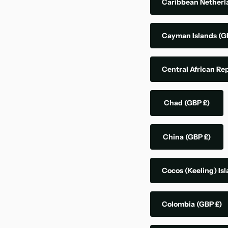
Caribbean Nether
Cayman Islands
(G
Central African Re
Chad
(GBP £)
China
(GBP £)
Cocos (Keeling) Is
Colombia
(GBP £)