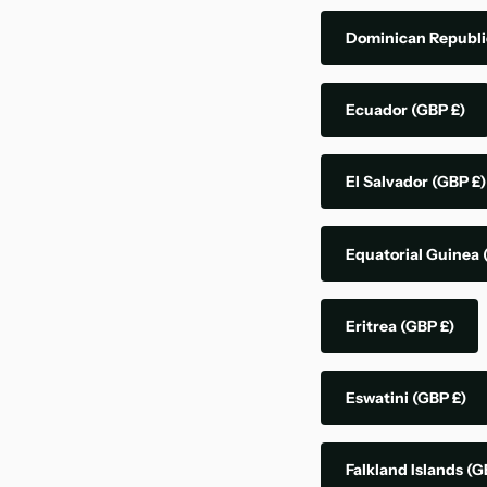
Dominican Republ
Ecuador
(GBP £)
El Salvador
(GBP £)
Equatorial Guinea
Eritrea
(GBP £)
Eswatini
(GBP £)
Falkland Islands
(G