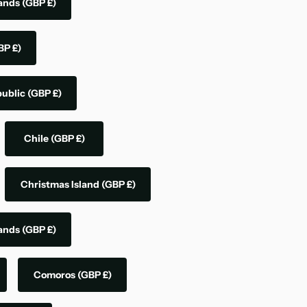
lands
(GBP £)
BP £)
public
(GBP £)
Chile
(GBP £)
Christmas Island
(GBP £)
lands
(GBP £)
Comoros
(GBP £)