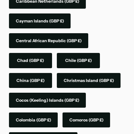
Caribbean Netherlands
(GBP £)
Cayman Islands
(GBP £)
Central African Republic
(GBP £)
Chad
(GBP £)
Chile
(GBP £)
China
(GBP £)
Christmas Island
(GBP £)
Cocos (Keeling) Islands
(GBP £)
Colombia
(GBP £)
Comoros
(GBP £)