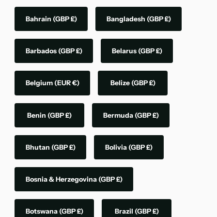
Bahrain
(GBP £)
Bangladesh
(GBP £)
Barbados
(GBP £)
Belarus
(GBP £)
Belgium
(EUR €)
Belize
(GBP £)
Benin
(GBP £)
Bermuda
(GBP £)
Bhutan
(GBP £)
Bolivia
(GBP £)
Bosnia & Herzegovina
(GBP £)
Botswana
(GBP £)
Brazil
(GBP £)