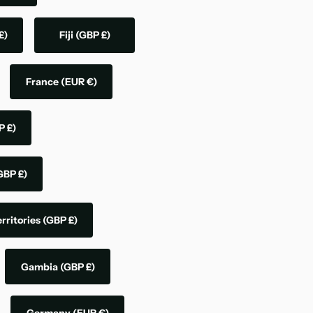
£)
Fiji
(GBP £)
France
(EUR €)
P £)
GBP £)
rritories
(GBP £)
Gambia
(GBP £)
Germany
(EUR €)