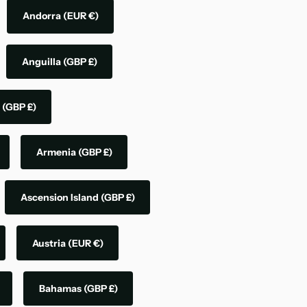
Andorra
(EUR €)
Anguilla
(GBP £)
a
(GBP £)
Armenia
(GBP £)
Ascension Island
(GBP £)
Austria
(EUR €)
Bahamas
(GBP £)