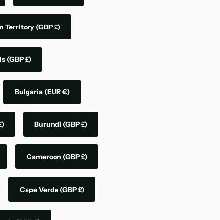
n Territory
(GBP £)
nds
(GBP £)
Bulgaria
(EUR €)
£)
Burundi
(GBP £)
Cameroon
(GBP £)
Cape Verde
(GBP £)