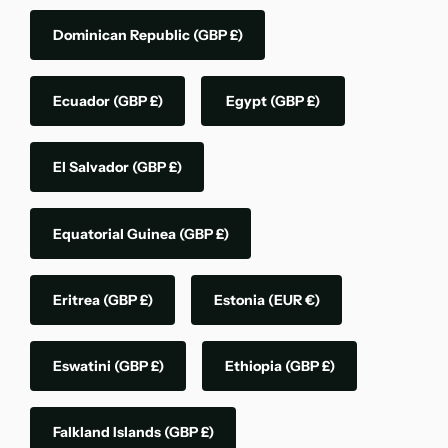
Dominican Republic
(GBP £)
Ecuador
(GBP £)
Egypt
(GBP £)
El Salvador
(GBP £)
Equatorial Guinea
(GBP £)
Eritrea
(GBP £)
Estonia
(EUR €)
Eswatini
(GBP £)
Ethiopia
(GBP £)
Falkland Islands
(GBP £)