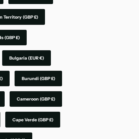
n Territory
(GBP £)
nds
(GBP £)
Bulgaria
(EUR €)
£)
Burundi
(GBP £)
Cameroon
(GBP £)
Cape Verde
(GBP £)