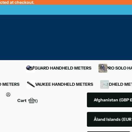
ected at checkout.
OXYGUARD HANDHELD METERS
YSI PRO SOLO 
D METERS
MILWAUKEE HANDHELD METERS
HANDHELD MET
Afghanistan
(GBP £
Cart
0
Åland Islands
(EUR