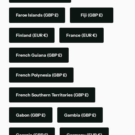
Faroe Islands
(GBP £)
Fiji
(GBP £)
Finland
(EUR €)
France
(EUR €)
French Guiana
(GBP £)
French Polynesia
(GBP £)
French Southern Territories
(GBP £)
Gabon
(GBP £)
Gambia
(GBP £)
Georgia
(GBP £)
Germany
(EUR €)