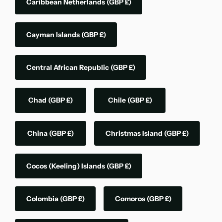
Caribbean Netherlands
(GBP £)
Cayman Islands
(GBP £)
Central African Republic
(GBP £)
Chad
(GBP £)
Chile
(GBP £)
China
(GBP £)
Christmas Island
(GBP £)
Cocos (Keeling) Islands
(GBP £)
Colombia
(GBP £)
Comoros
(GBP £)