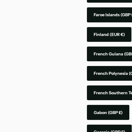
Faroe Islands
(GBP 
Finland
(EUR €)
French Guiana
(GB
French Polynesia
(
French Southern Te
Gabon
(GBP £)
Georgia
(GBP £)