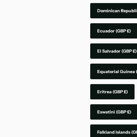
Dominican Republ
Ecuador
(GBP £)
El Salvador
(GBP £)
Equatorial Guinea
Eritrea
(GBP £)
Eswatini
(GBP £)
Falkland Islands
(G