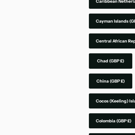
Caribbean Nether
Cayman Islands
(G
Central African Re
Chad
(GBP £)
China
(GBP £)
Cocos (Keeling) Is
Colombia
(GBP £)