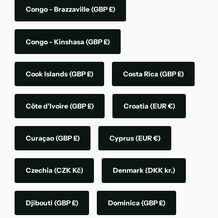
Congo - Brazzaville
(GBP £)
Congo - Kinshasa
(GBP £)
Cook Islands
(GBP £)
Costa Rica
(GBP £)
Côte d’Ivoire
(GBP £)
Croatia
(EUR €)
Curaçao
(GBP £)
Cyprus
(EUR €)
Czechia
(CZK Kč)
Denmark
(DKK kr.)
Djibouti
(GBP £)
Dominica
(GBP £)