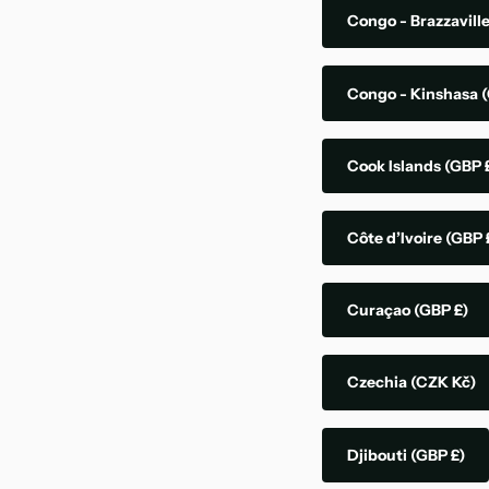
Congo - Brazzavill
Congo - Kinshasa
(
Cook Islands
(GBP 
Côte d’Ivoire
(GBP 
Curaçao
(GBP £)
Czechia
(CZK Kč)
Djibouti
(GBP £)