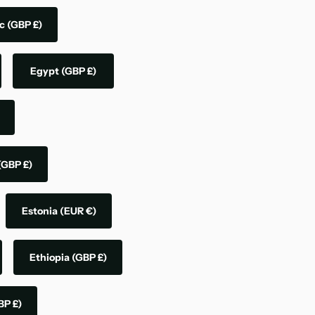
ic
(GBP £)
Egypt
(GBP £)
(GBP £)
Estonia
(EUR €)
Ethiopia
(GBP £)
BP £)