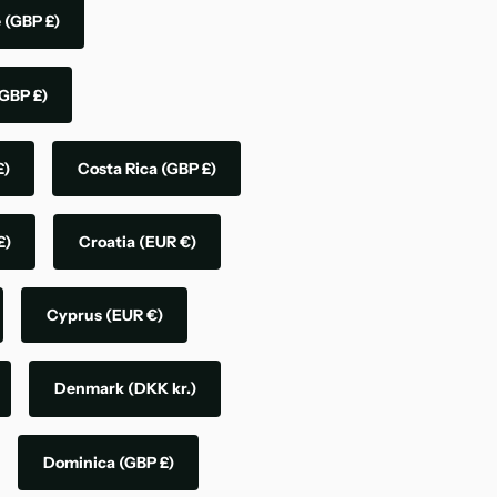
e
(GBP £)
GBP £)
£)
Costa Rica
(GBP £)
£)
Croatia
(EUR €)
Cyprus
(EUR €)
Denmark
(DKK kr.)
Dominica
(GBP £)