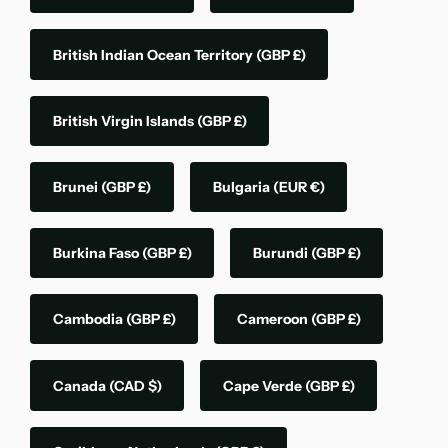
British Indian Ocean Territory
(GBP £)
British Virgin Islands
(GBP £)
Brunei
(GBP £)
Bulgaria
(EUR €)
Burkina Faso
(GBP £)
Burundi
(GBP £)
Cambodia
(GBP £)
Cameroon
(GBP £)
Canada
(CAD $)
Cape Verde
(GBP £)