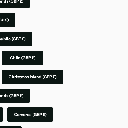
lands
(GBP £)
BP £)
public
(GBP £)
Chile
(GBP £)
Christmas Island
(GBP £)
lands
(GBP £)
Comoros
(GBP £)