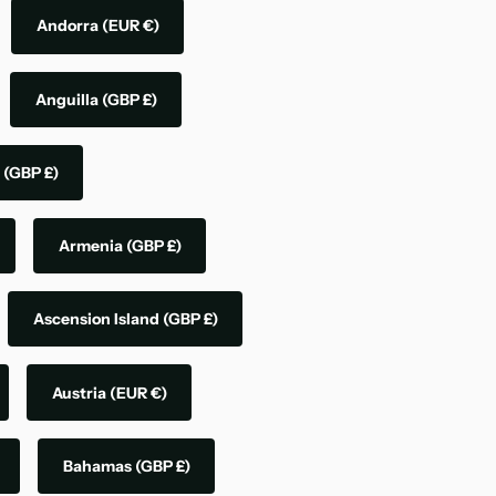
Andorra
(EUR €)
Anguilla
(GBP £)
a
(GBP £)
Armenia
(GBP £)
Ascension Island
(GBP £)
Austria
(EUR €)
Bahamas
(GBP £)