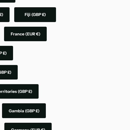
£)
Fiji
(GBP £)
France
(EUR €)
P £)
GBP £)
rritories
(GBP £)
Gambia
(GBP £)
Germany
(EUR €)