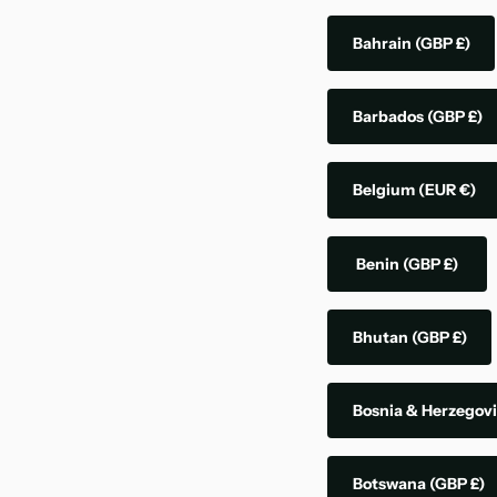
Bahrain
(GBP £)
Barbados
(GBP £)
Belgium
(EUR €)
Benin
(GBP £)
Bhutan
(GBP £)
Bosnia & Herzegov
Botswana
(GBP £)