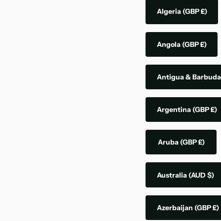
Algeria
(GBP £)
Angola
(GBP £)
Antigua & Barbud
Argentina
(GBP £)
Aruba
(GBP £)
Australia
(AUD $)
Azerbaijan
(GBP £)