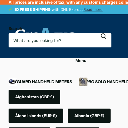
All prices are inclusive of tax, with any customs charges coll
EXPRESS SHIPPING
EXPRESS SHIPPING
with DHL Express
Read more
Search
Menu
OXYGUARD HANDHELD METERS
YSI PRO SOLO HANDHEL
Afghanistan
(GBP £)
Åland Islands
(EUR €)
Albania
(GBP £)