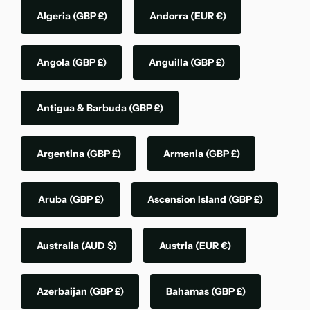
Algeria
(GBP £)
Andorra
(EUR €)
Angola
(GBP £)
Anguilla
(GBP £)
Antigua & Barbuda
(GBP £)
Argentina
(GBP £)
Armenia
(GBP £)
Aruba
(GBP £)
Ascension Island
(GBP £)
Australia
(AUD $)
Austria
(EUR €)
Azerbaijan
(GBP £)
Bahamas
(GBP £)