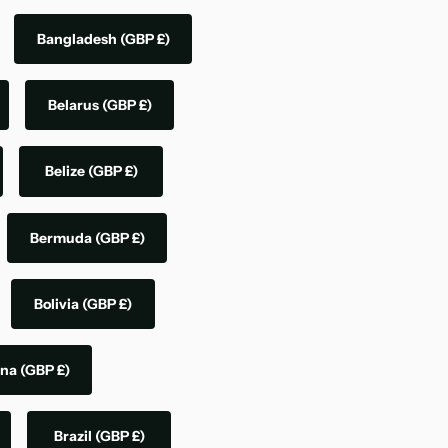
Bangladesh
(GBP £)
Belarus
(GBP £)
Belize
(GBP £)
Bermuda
(GBP £)
Bolivia
(GBP £)
ina
(GBP £)
Brazil
(GBP £)