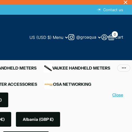
Contact us
0
@groaqua
Cart
US (USD $)
Menu
HANDHELD METERS
MILWAUKEE HANDHELD METERS
ER ACCESSORIES
MIMOSA NETWORKING
Close
)
 €)
Albania
(GBP £)