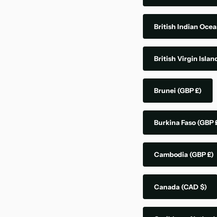
British Indian Ocea
British Virgin Isla
Brunei
(GBP £)
Burkina Faso
(GBP 
Cambodia
(GBP £)
Canada
(CAD $)