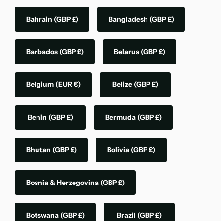
Bahrain
(GBP £)
Bangladesh
(GBP £)
Barbados
(GBP £)
Belarus
(GBP £)
Belgium
(EUR €)
Belize
(GBP £)
Benin
(GBP £)
Bermuda
(GBP £)
Bhutan
(GBP £)
Bolivia
(GBP £)
Bosnia & Herzegovina
(GBP £)
Botswana
(GBP £)
Brazil
(GBP £)