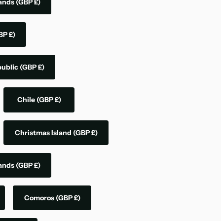
lands
(GBP £)
BP £)
public
(GBP £)
Chile
(GBP £)
Christmas Island
(GBP £)
lands
(GBP £)
Comoros
(GBP £)