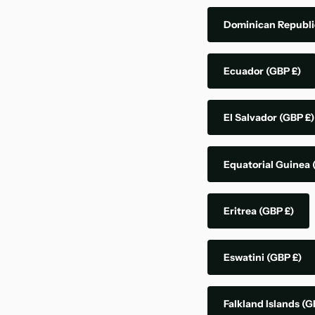
Dominican Republ
Ecuador
(GBP £)
El Salvador
(GBP £)
Equatorial Guinea
Eritrea
(GBP £)
Eswatini
(GBP £)
Falkland Islands
(G