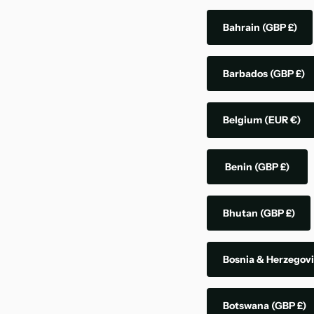
Bahrain
(GBP £)
Barbados
(GBP £)
Belgium
(EUR €)
Benin
(GBP £)
Bhutan
(GBP £)
Bosnia & Herzegov
Botswana
(GBP £)