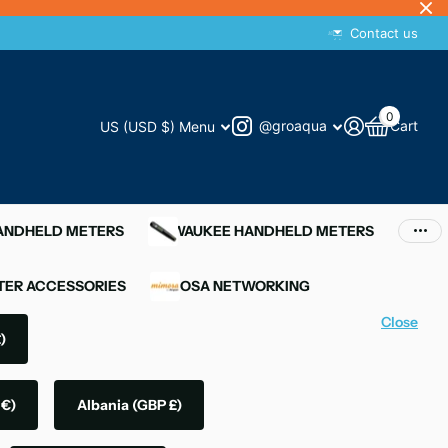
Contact us
0
@groaqua
Cart
US (USD $)
Menu
HANDHELD METERS
MILWAUKEE HANDHELD METERS
ER ACCESSORIES
MIMOSA NETWORKING
Close
)
 €)
Albania
(GBP £)