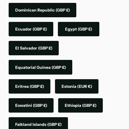
Dominican Republic
(GBP £)
Ecuador
(GBP £)
Egypt
(GBP £)
El Salvador
(GBP £)
Equatorial Guinea
(GBP £)
Eritrea
(GBP £)
Estonia
(EUR €)
Eswatini
(GBP £)
Ethiopia
(GBP £)
Falkland Islands
(GBP £)