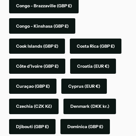
Congo - Brazzaville
(GBP £)
Congo - Kinshasa
(GBP £)
Cook Islands
(GBP £)
Costa Rica
(GBP £)
Côte d’Ivoire
(GBP £)
Croatia
(EUR €)
Curaçao
(GBP £)
Cyprus
(EUR €)
Czechia
(CZK Kč)
Denmark
(DKK kr.)
Djibouti
(GBP £)
Dominica
(GBP £)