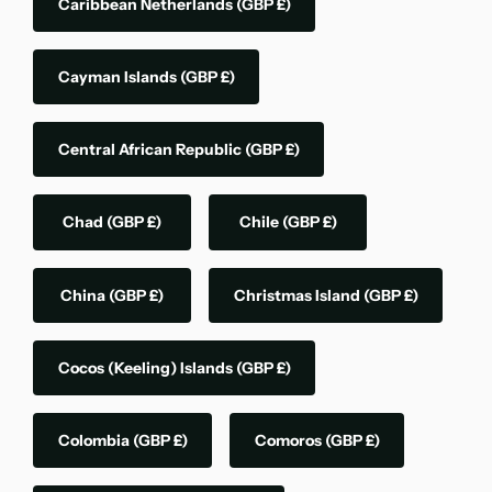
Caribbean Netherlands
(GBP £)
Cayman Islands
(GBP £)
Central African Republic
(GBP £)
Chad
(GBP £)
Chile
(GBP £)
China
(GBP £)
Christmas Island
(GBP £)
Cocos (Keeling) Islands
(GBP £)
Colombia
(GBP £)
Comoros
(GBP £)