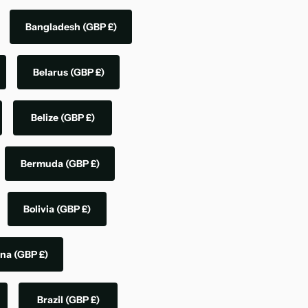
Bangladesh
(GBP £)
Belarus
(GBP £)
Belize
(GBP £)
Bermuda
(GBP £)
Bolivia
(GBP £)
ina
(GBP £)
Brazil
(GBP £)