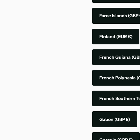
Faroe Islands
(GBP 
Finland
(EUR €)
French Guiana
(GB
French Polynesia
(
French Southern Te
Gabon
(GBP £)
Georgia
(GBP £)