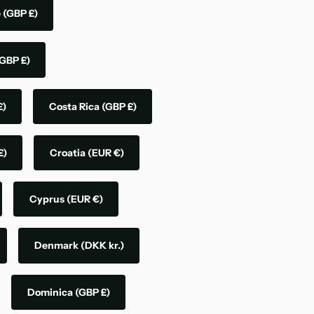
e
(GBP £)
GBP £)
£)
Costa Rica
(GBP £)
£)
Croatia
(EUR €)
Cyprus
(EUR €)
Denmark
(DKK kr.)
Dominica
(GBP £)