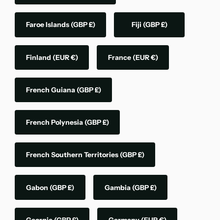
Faroe Islands
(GBP £)
Fiji
(GBP £)
Finland
(EUR €)
France
(EUR €)
French Guiana
(GBP £)
French Polynesia
(GBP £)
French Southern Territories
(GBP £)
Gabon
(GBP £)
Gambia
(GBP £)
Georgia
(GBP £)
Germany
(EUR €)