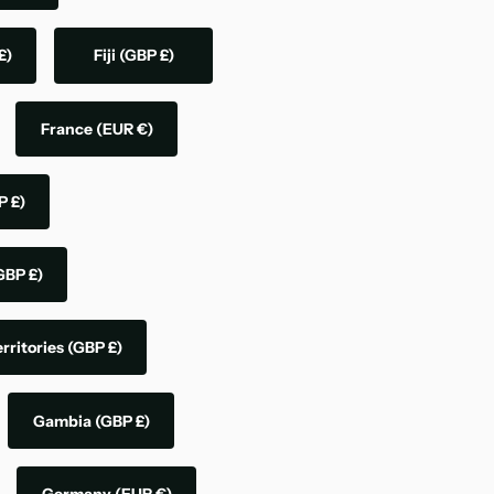
£)
Fiji
(GBP £)
France
(EUR €)
P £)
GBP £)
rritories
(GBP £)
Gambia
(GBP £)
Germany
(EUR €)