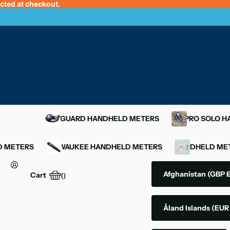
ected at checkout.
OXYGUARD HANDHELD METERS
YSI PRO SOLO 
D METERS
MILWAUKEE HANDHELD METERS
HANDHELD MET
Afghanistan
(GBP £
Cart
0
Åland Islands
(EUR