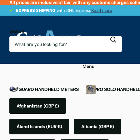
All prices are inclusive of tax, with any customs charges coll
EXPRESS SHIPPING
EXPRESS SHIPPING
with DHL Express
Read more
Search
Menu
OXYGUARD HANDHELD METERS
YSI PRO SOLO HANDHEL
Afghanistan
(GBP £)
Åland Islands
(EUR €)
Albania
(GBP £)