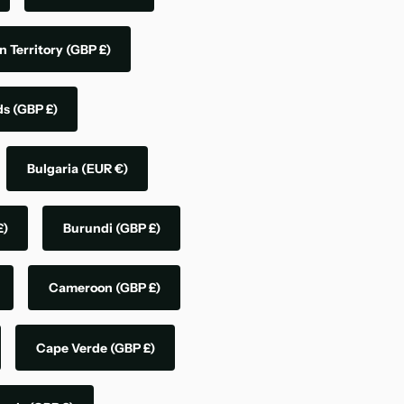
n Territory
(GBP £)
nds
(GBP £)
Bulgaria
(EUR €)
£)
Burundi
(GBP £)
Cameroon
(GBP £)
Cape Verde
(GBP £)