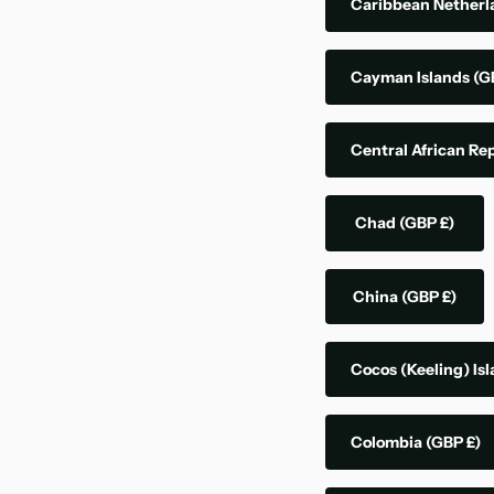
Caribbean Nether
Cayman Islands
(G
Central African Re
Chad
(GBP £)
China
(GBP £)
Cocos (Keeling) Is
Colombia
(GBP £)