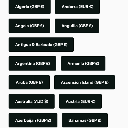
Algeria
(GBP £)
Andorra
(EUR €)
Angola
(GBP £)
Anguilla
(GBP £)
Antigua & Barbuda
(GBP £)
Argentina
(GBP £)
Armenia
(GBP £)
Aruba
(GBP £)
Ascension Island
(GBP £)
Australia
(AUD $)
Austria
(EUR €)
Azerbaijan
(GBP £)
Bahamas
(GBP £)