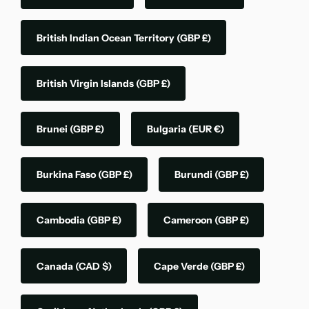
British Indian Ocean Territory
(GBP £)
British Virgin Islands
(GBP £)
Brunei
(GBP £)
Bulgaria
(EUR €)
Burkina Faso
(GBP £)
Burundi
(GBP £)
Cambodia
(GBP £)
Cameroon
(GBP £)
Canada
(CAD $)
Cape Verde
(GBP £)