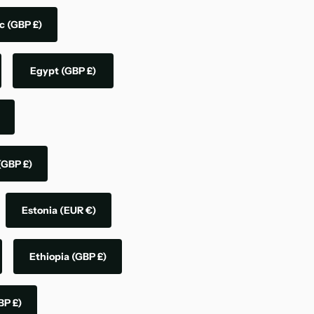
ic
(GBP £)
Egypt
(GBP £)
(GBP £)
Estonia
(EUR €)
Ethiopia
(GBP £)
BP £)