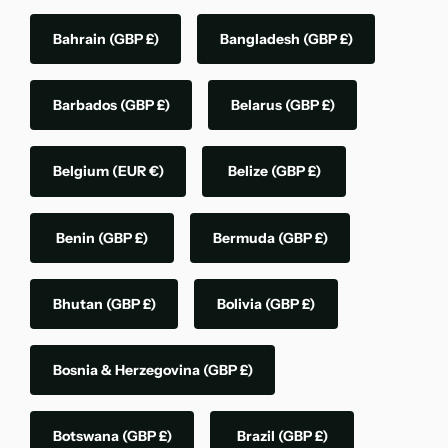
Bahrain
(GBP £)
Bangladesh
(GBP £)
Barbados
(GBP £)
Belarus
(GBP £)
Belgium
(EUR €)
Belize
(GBP £)
Benin
(GBP £)
Bermuda
(GBP £)
Bhutan
(GBP £)
Bolivia
(GBP £)
Bosnia & Herzegovina
(GBP £)
Botswana
(GBP £)
Brazil
(GBP £)