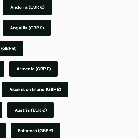
Andorra
(EUR €)
Anguilla
(GBP £)
a
(GBP £)
Armenia
(GBP £)
Ascension Island
(GBP £)
Austria
(EUR €)
Bahamas
(GBP £)