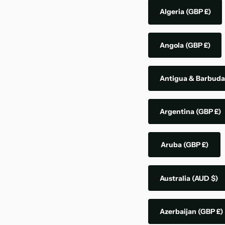
Algeria
(GBP £)
Angola
(GBP £)
Antigua & Barbud
Argentina
(GBP £)
Aruba
(GBP £)
Australia
(AUD $)
Azerbaijan
(GBP £)