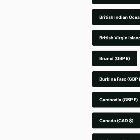
British Indian Ocea
British Virgin Isla
Brunei
(GBP £)
Burkina Faso
(GBP 
Cambodia
(GBP £)
Canada
(CAD $)