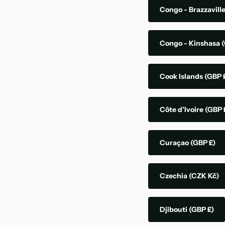
Congo - Brazzavill
Congo - Kinshasa
(
Cook Islands
(GBP 
Côte d’Ivoire
(GBP 
Curaçao
(GBP £)
Czechia
(CZK Kč)
Djibouti
(GBP £)