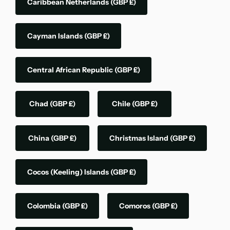
Caribbean Netherlands
(GBP £)
Cayman Islands
(GBP £)
Central African Republic
(GBP £)
Chad
(GBP £)
Chile
(GBP £)
China
(GBP £)
Christmas Island
(GBP £)
Cocos (Keeling) Islands
(GBP £)
Colombia
(GBP £)
Comoros
(GBP £)