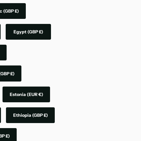
ic
(GBP £)
Egypt
(GBP £)
(GBP £)
Estonia
(EUR €)
Ethiopia
(GBP £)
BP £)