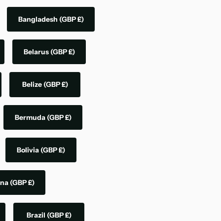
Bangladesh
(GBP £)
Belarus
(GBP £)
Belize
(GBP £)
Bermuda
(GBP £)
Bolivia
(GBP £)
ina
(GBP £)
Brazil
(GBP £)