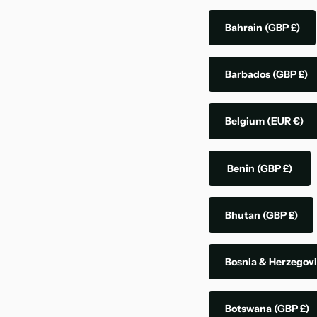
Bahrain
(GBP £)
Barbados
(GBP £)
Belgium
(EUR €)
Benin
(GBP £)
Bhutan
(GBP £)
Bosnia & Herzegov
Botswana
(GBP £)