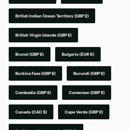
British Indian Ocean Territory
(GBP £)
British Virgin Islands
(GBP £)
Brunei
(GBP £)
Bulgaria
(EUR €)
Burkina Faso
(GBP £)
Burundi
(GBP £)
Cambodia
(GBP £)
Cameroon
(GBP £)
Canada
(CAD $)
Cape Verde
(GBP £)