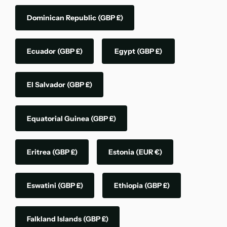
Dominican Republic
(GBP £)
Ecuador
(GBP £)
Egypt
(GBP £)
El Salvador
(GBP £)
Equatorial Guinea
(GBP £)
Eritrea
(GBP £)
Estonia
(EUR €)
Eswatini
(GBP £)
Ethiopia
(GBP £)
Falkland Islands
(GBP £)