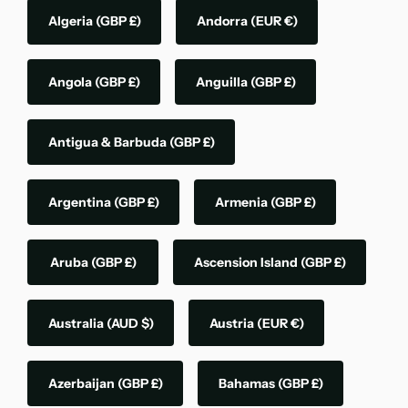
Algeria
(GBP £)
Andorra
(EUR €)
Angola
(GBP £)
Anguilla
(GBP £)
Antigua & Barbuda
(GBP £)
Argentina
(GBP £)
Armenia
(GBP £)
Aruba
(GBP £)
Ascension Island
(GBP £)
Australia
(AUD $)
Austria
(EUR €)
Azerbaijan
(GBP £)
Bahamas
(GBP £)