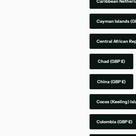
Caribbean Nether
Cayman Islands
(G
Central African Re
Chad
(GBP £)
China
(GBP £)
Cocos (Keeling) Is
Colombia
(GBP £)