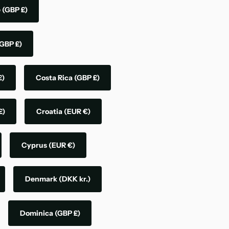
e
(GBP £)
GBP £)
£)
Costa Rica
(GBP £)
£)
Croatia
(EUR €)
Cyprus
(EUR €)
Denmark
(DKK kr.)
Dominica
(GBP £)