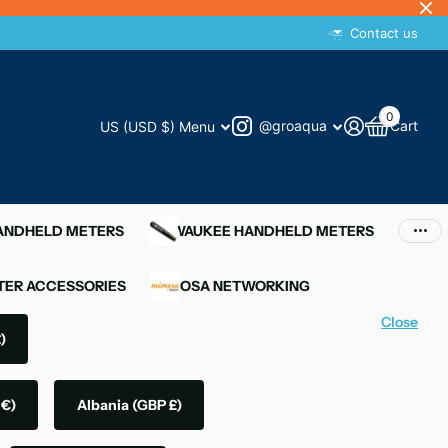
Contact us
0
@groaqua
Cart
US (USD $)
Menu
HANDHELD METERS
MILWAUKEE HANDHELD METERS
ER ACCESSORIES
MIMOSA NETWORKING
Close
)
 €)
Albania
(GBP £)