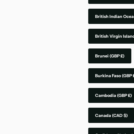
British Indian Ocea
British Virgin Isla
Brunei
(GBP £)
Burkina Faso
(GBP 
Cambodia
(GBP £)
Canada
(CAD $)