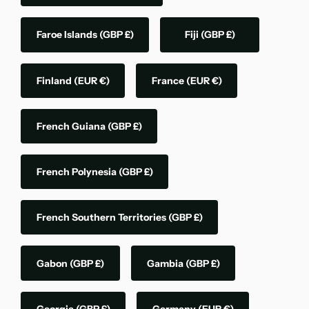
Faroe Islands
(GBP £)
Fiji
(GBP £)
Finland
(EUR €)
France
(EUR €)
French Guiana
(GBP £)
French Polynesia
(GBP £)
French Southern Territories
(GBP £)
Gabon
(GBP £)
Gambia
(GBP £)
Georgia
(GBP £)
Germany
(EUR €)