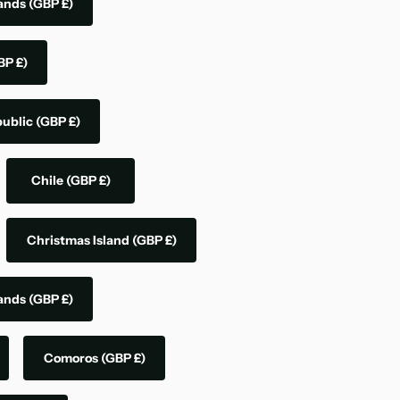
lands
(GBP £)
BP £)
public
(GBP £)
Chile
(GBP £)
Christmas Island
(GBP £)
lands
(GBP £)
Comoros
(GBP £)