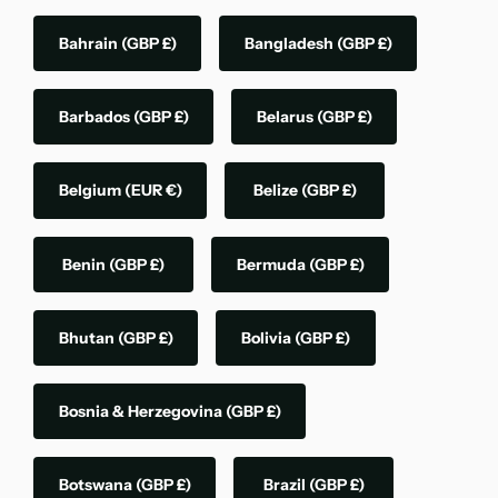
Bahrain
(GBP £)
Bangladesh
(GBP £)
Barbados
(GBP £)
Belarus
(GBP £)
Belgium
(EUR €)
Belize
(GBP £)
Benin
(GBP £)
Bermuda
(GBP £)
Bhutan
(GBP £)
Bolivia
(GBP £)
Bosnia & Herzegovina
(GBP £)
Botswana
(GBP £)
Brazil
(GBP £)