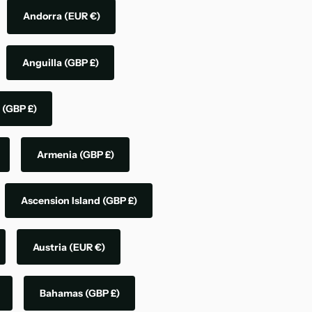
Andorra
(EUR €)
Anguilla
(GBP £)
a
(GBP £)
Armenia
(GBP £)
Ascension Island
(GBP £)
Austria
(EUR €)
Bahamas
(GBP £)