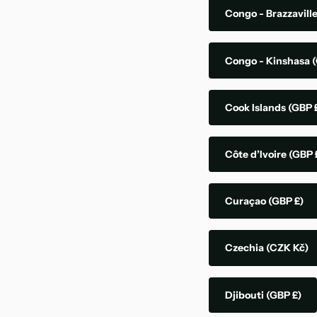
Congo - Brazzavill
Congo - Kinshasa
(
Cook Islands
(GBP 
Côte d’Ivoire
(GBP 
Curaçao
(GBP £)
Czechia
(CZK Kč)
Djibouti
(GBP £)