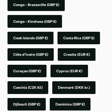
Congo - Brazzaville
(GBP £)
Congo - Kinshasa
(GBP £)
Cook Islands
(GBP £)
Costa Rica
(GBP £)
Côte d’Ivoire
(GBP £)
Croatia
(EUR €)
Curaçao
(GBP £)
Cyprus
(EUR €)
Czechia
(CZK Kč)
Denmark
(DKK kr.)
Djibouti
(GBP £)
Dominica
(GBP £)