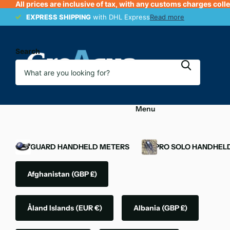
All prices are inclusive of tax, with any customs charges coll
EXPRESS SHIPPING
EXPRESS SHIPPING
with DHL Express
Read more
Search
Menu
OXYGUARD HANDHELD METERS
YSI PRO SOLO HANDHEL
Afghanistan
(GBP £)
Åland Islands
(EUR €)
Albania
(GBP £)