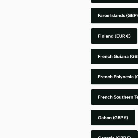
Faroe Islands
(GBP 
Finland
(EUR €)
French Guiana
(GB
French Polynesia
(
French Southern Te
Gabon
(GBP £)
Georgia
(GBP £)