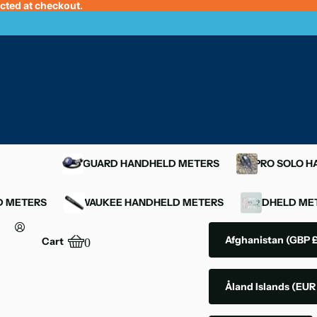
ected at checkout.
OXYGUARD HANDHELD METERS
YSI PRO SOLO 
D METERS
MILWAUKEE HANDHELD METERS
HANDHELD MET
Afghanistan
(GBP £
Cart
0
Åland Islands
(EUR