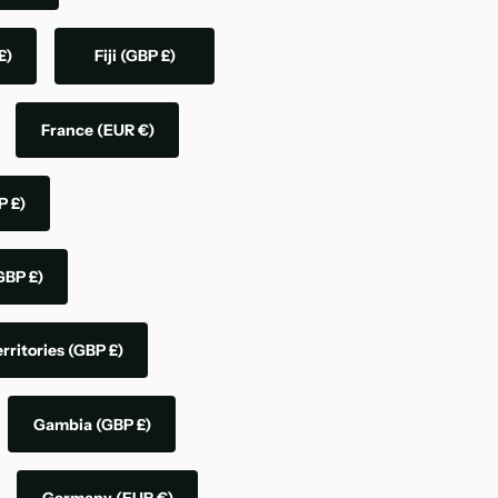
£)
Fiji
(GBP £)
France
(EUR €)
P £)
GBP £)
rritories
(GBP £)
Gambia
(GBP £)
Germany
(EUR €)