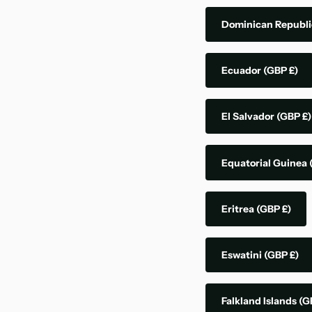
Dominican Republ
Ecuador
(GBP £)
El Salvador
(GBP £)
Equatorial Guinea
Eritrea
(GBP £)
Eswatini
(GBP £)
Falkland Islands
(G