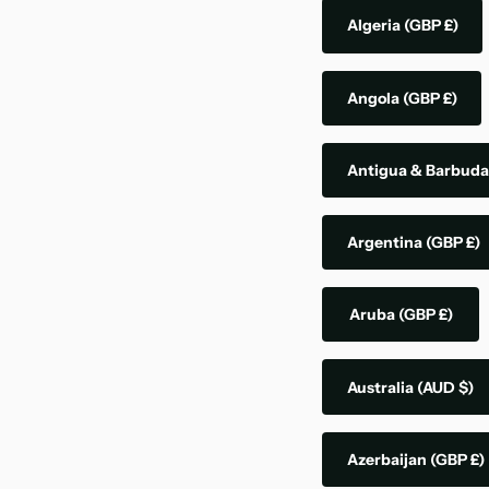
Algeria
(GBP £)
Angola
(GBP £)
Antigua & Barbud
Argentina
(GBP £)
Aruba
(GBP £)
Australia
(AUD $)
Azerbaijan
(GBP £)