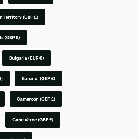
n Territory
(GBP £)
nds
(GBP £)
Bulgaria
(EUR €)
£)
Burundi
(GBP £)
Cameroon
(GBP £)
Cape Verde
(GBP £)