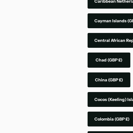
Caribbean Nether
Cayman Islands
(G
Central African Re
Chad
(GBP £)
China
(GBP £)
Cocos (Keeling) Is
Colombia
(GBP £)