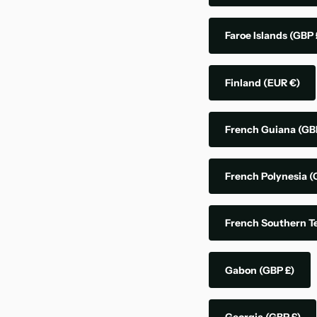
Faroe Islands
(GBP 
Finland
(EUR €)
French Guiana
(GB
French Polynesia
(
French Southern Te
Gabon
(GBP £)
Georgia
(GBP £)