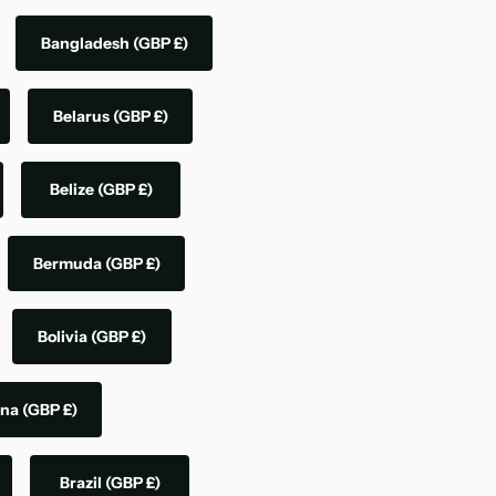
Bangladesh
(GBP £)
Belarus
(GBP £)
Belize
(GBP £)
Bermuda
(GBP £)
Bolivia
(GBP £)
ina
(GBP £)
Brazil
(GBP £)