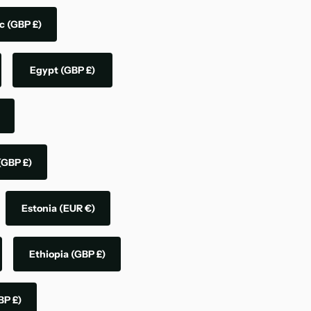
ic
(GBP £)
Egypt
(GBP £)
(GBP £)
Estonia
(EUR €)
Ethiopia
(GBP £)
BP £)