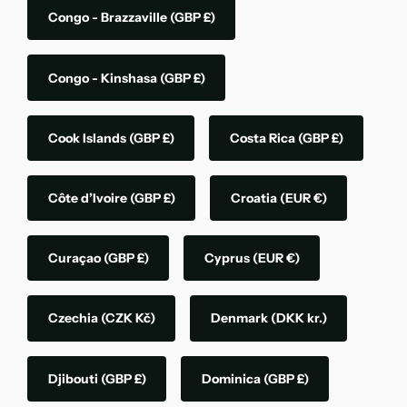
Congo - Brazzaville
(GBP £)
Congo - Kinshasa
(GBP £)
Cook Islands
(GBP £)
Costa Rica
(GBP £)
Côte d’Ivoire
(GBP £)
Croatia
(EUR €)
Curaçao
(GBP £)
Cyprus
(EUR €)
Czechia
(CZK Kč)
Denmark
(DKK kr.)
Djibouti
(GBP £)
Dominica
(GBP £)