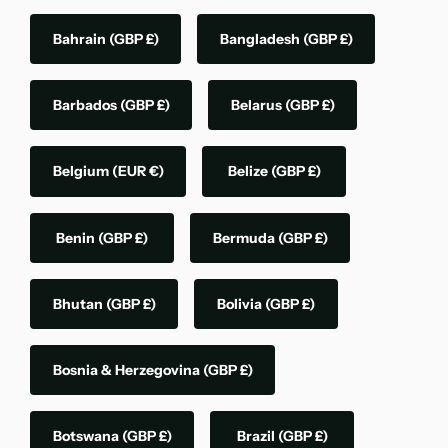
Bahrain
(GBP £)
Bangladesh
(GBP £)
Barbados
(GBP £)
Belarus
(GBP £)
Belgium
(EUR €)
Belize
(GBP £)
Benin
(GBP £)
Bermuda
(GBP £)
Bhutan
(GBP £)
Bolivia
(GBP £)
Bosnia & Herzegovina
(GBP £)
Botswana
(GBP £)
Brazil
(GBP £)