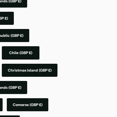
lands
(GBP £)
BP £)
public
(GBP £)
Chile
(GBP £)
Christmas Island
(GBP £)
lands
(GBP £)
Comoros
(GBP £)