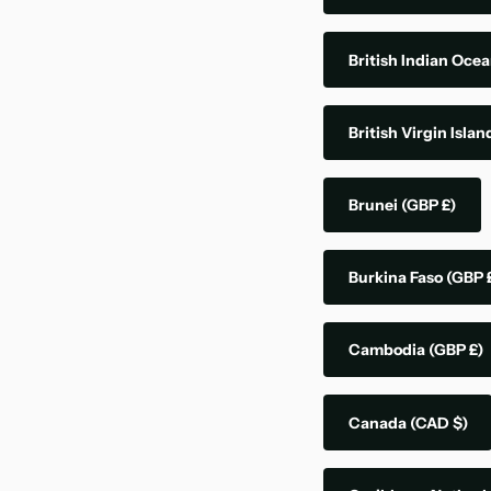
British Indian Ocea
British Virgin Isla
Brunei
(GBP £)
Burkina Faso
(GBP 
Cambodia
(GBP £)
Canada
(CAD $)