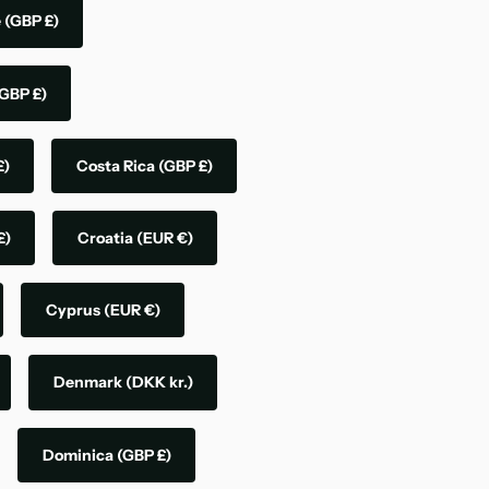
e
(GBP £)
GBP £)
£)
Costa Rica
(GBP £)
£)
Croatia
(EUR €)
Cyprus
(EUR €)
Denmark
(DKK kr.)
Dominica
(GBP £)