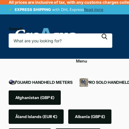
All prices are inclusive of tax, with any customs charges coll
EXPRESS SHIPPING
EXPRESS SHIPPING
with DHL Express
Read more
Search
Menu
OXYGUARD HANDHELD METERS
YSI PRO SOLO HANDHEL
Afghanistan
(GBP £)
Åland Islands
(EUR €)
Albania
(GBP £)