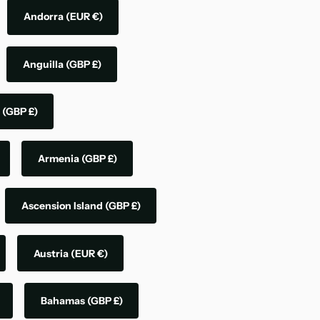
Andorra
(EUR €)
Anguilla
(GBP £)
a
(GBP £)
Armenia
(GBP £)
Ascension Island
(GBP £)
Austria
(EUR €)
Bahamas
(GBP £)