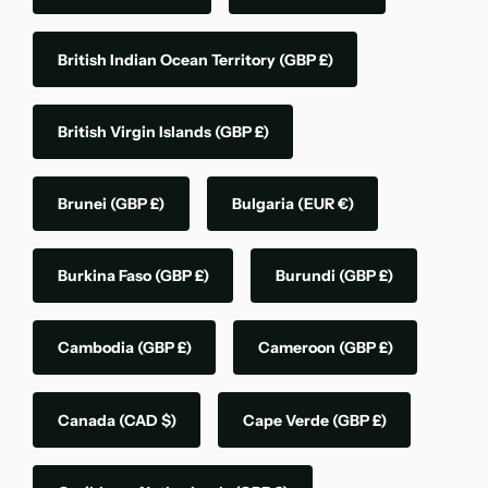
British Indian Ocean Territory
(GBP £)
British Virgin Islands
(GBP £)
Brunei
(GBP £)
Bulgaria
(EUR €)
Burkina Faso
(GBP £)
Burundi
(GBP £)
Cambodia
(GBP £)
Cameroon
(GBP £)
Canada
(CAD $)
Cape Verde
(GBP £)