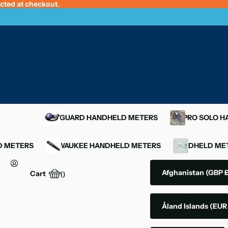
ected at checkout.
OXYGUARD HANDHELD METERS
YSI PRO SOLO 
D METERS
MILWAUKEE HANDHELD METERS
HANDHELD MET
Afghanistan
(GBP £
Cart
0
Åland Islands
(EUR