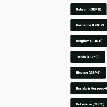
Bahrain
(GBP £)
Barbados
(GBP £)
Belgium
(EUR €)
Benin
(GBP £)
Bhutan
(GBP £)
Bosnia & Herzegov
Botswana
(GBP £)