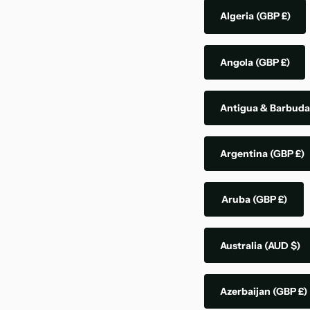
Algeria
(GBP £)
Angola
(GBP £)
Antigua & Barbud
Argentina
(GBP £)
Aruba
(GBP £)
Australia
(AUD $)
Azerbaijan
(GBP £)