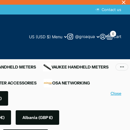
Contact us
0
@groaqua
Cart
US (USD $)
Menu
HANDHELD METERS
MILWAUKEE HANDHELD METERS
ER ACCESSORIES
MIMOSA NETWORKING
Close
)
 €)
Albania
(GBP £)