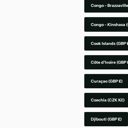
Congo - Brazzavill
Congo - Kinshasa
(
Cook Islands
(GBP 
Côte d’Ivoire
(GBP 
Curaçao
(GBP £)
Czechia
(CZK Kč)
Djibouti
(GBP £)