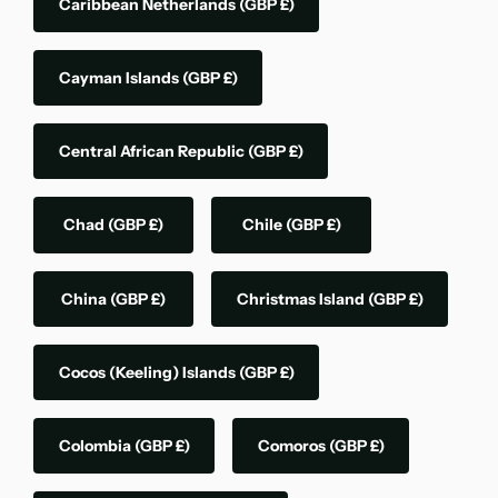
Caribbean Netherlands
(GBP £)
Cayman Islands
(GBP £)
Central African Republic
(GBP £)
Chad
(GBP £)
Chile
(GBP £)
China
(GBP £)
Christmas Island
(GBP £)
Cocos (Keeling) Islands
(GBP £)
Colombia
(GBP £)
Comoros
(GBP £)