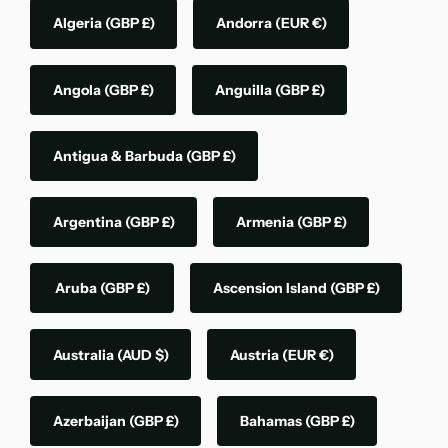
Algeria
(GBP £)
Andorra
(EUR €)
Angola
(GBP £)
Anguilla
(GBP £)
Antigua & Barbuda
(GBP £)
Argentina
(GBP £)
Armenia
(GBP £)
Aruba
(GBP £)
Ascension Island
(GBP £)
Australia
(AUD $)
Austria
(EUR €)
Azerbaijan
(GBP £)
Bahamas
(GBP £)