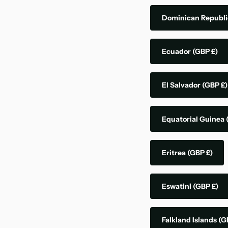
Dominican Republ
Ecuador
(GBP £)
El Salvador
(GBP £)
Equatorial Guinea
Eritrea
(GBP £)
Eswatini
(GBP £)
Falkland Islands
(G