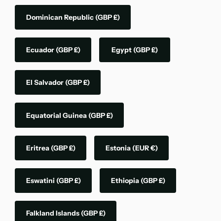
Dominican Republic
(GBP £)
Ecuador
(GBP £)
Egypt
(GBP £)
El Salvador
(GBP £)
Equatorial Guinea
(GBP £)
Eritrea
(GBP £)
Estonia
(EUR €)
Eswatini
(GBP £)
Ethiopia
(GBP £)
Falkland Islands
(GBP £)