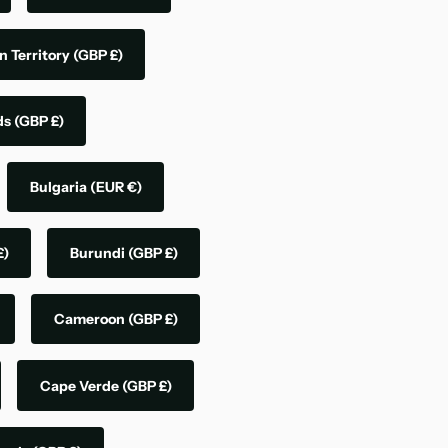
n Territory
(GBP £)
nds
(GBP £)
Bulgaria
(EUR €)
£)
Burundi
(GBP £)
Cameroon
(GBP £)
Cape Verde
(GBP £)