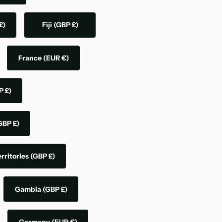
£)
Fiji
(GBP £)
France
(EUR €)
P £)
GBP £)
rritories
(GBP £)
Gambia
(GBP £)
Germany
(EUR €)