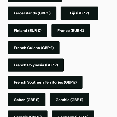
Faroe Islands
(GBP £)
Fiji
(GBP £)
Finland
(EUR €)
France
(EUR €)
French Guiana
(GBP £)
French Polynesia
(GBP £)
French Southern Territories
(GBP £)
Gabon
(GBP £)
Gambia
(GBP £)
Georgia
(GBP £)
Germany
(EUR €)