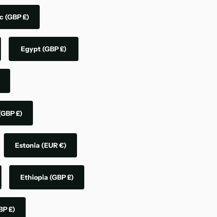
ic
(GBP £)
Egypt
(GBP £)
(GBP £)
Estonia
(EUR €)
Ethiopia
(GBP £)
BP £)