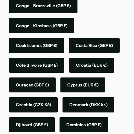
Congo - Brazzaville
(GBP £)
Congo - Kinshasa
(GBP £)
Cook Islands
(GBP £)
Costa Rica
(GBP £)
Côte d’Ivoire
(GBP £)
Croatia
(EUR €)
Curaçao
(GBP £)
Cyprus
(EUR €)
Czechia
(CZK Kč)
Denmark
(DKK kr.)
Djibouti
(GBP £)
Dominica
(GBP £)