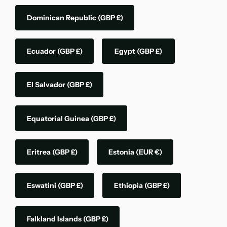
Dominican Republic
(GBP £)
Ecuador
(GBP £)
Egypt
(GBP £)
El Salvador
(GBP £)
Equatorial Guinea
(GBP £)
Eritrea
(GBP £)
Estonia
(EUR €)
Eswatini
(GBP £)
Ethiopia
(GBP £)
Falkland Islands
(GBP £)