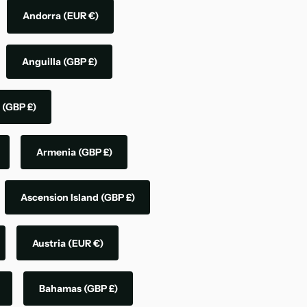
Andorra
(EUR €)
Anguilla
(GBP £)
a
(GBP £)
Armenia
(GBP £)
Ascension Island
(GBP £)
Austria
(EUR €)
Bahamas
(GBP £)