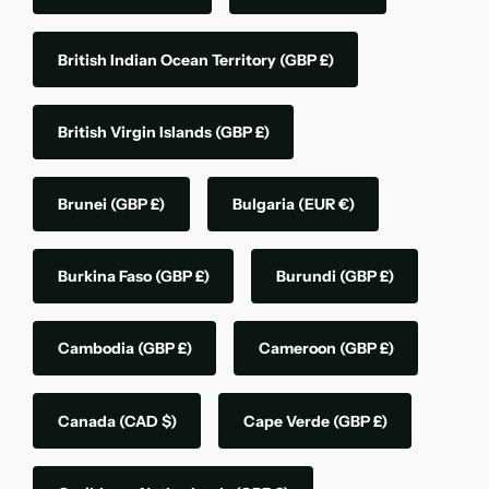
British Indian Ocean Territory
(GBP £)
British Virgin Islands
(GBP £)
Brunei
(GBP £)
Bulgaria
(EUR €)
Burkina Faso
(GBP £)
Burundi
(GBP £)
Cambodia
(GBP £)
Cameroon
(GBP £)
Canada
(CAD $)
Cape Verde
(GBP £)