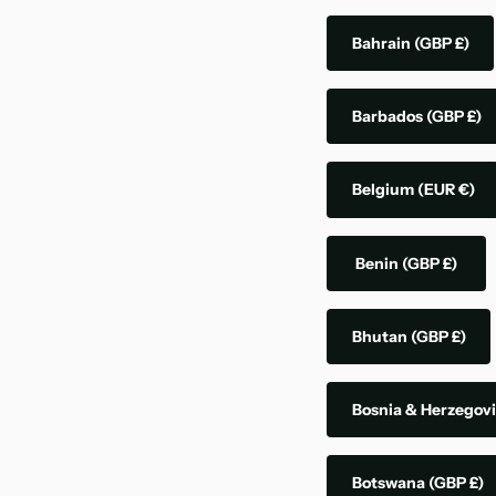
Bahrain
(GBP £)
Barbados
(GBP £)
Belgium
(EUR €)
Benin
(GBP £)
Bhutan
(GBP £)
Bosnia & Herzegov
Botswana
(GBP £)