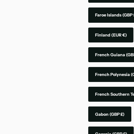
Faroe Islands
(GBP 
Finland
(EUR €)
French Guiana
(GB
French Polynesia
(
French Southern Te
Gabon
(GBP £)
Georgia
(GBP £)