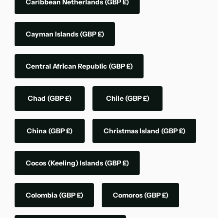
Caribbean Netherlands
(GBP £)
Cayman Islands
(GBP £)
Central African Republic
(GBP £)
Chad
(GBP £)
Chile
(GBP £)
China
(GBP £)
Christmas Island
(GBP £)
Cocos (Keeling) Islands
(GBP £)
Colombia
(GBP £)
Comoros
(GBP £)