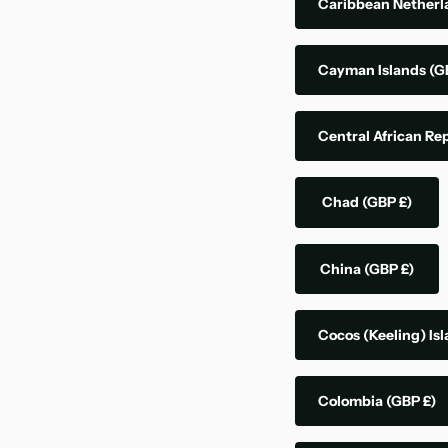
Caribbean Nether
Cayman Islands
(G
Central African Re
Chad
(GBP £)
China
(GBP £)
Cocos (Keeling) Is
Colombia
(GBP £)