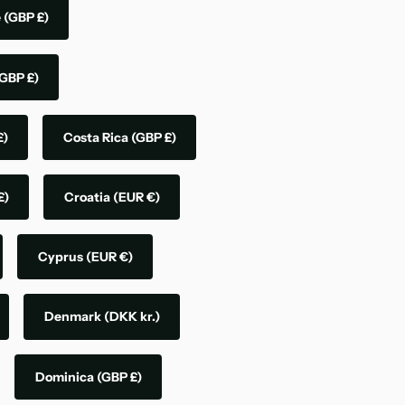
e
(GBP £)
GBP £)
£)
Costa Rica
(GBP £)
£)
Croatia
(EUR €)
Cyprus
(EUR €)
Denmark
(DKK kr.)
Dominica
(GBP £)