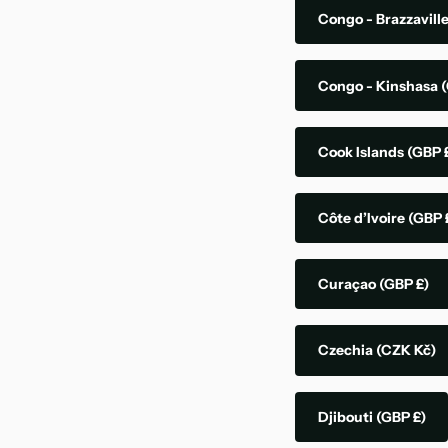
Congo - Brazzavill
Congo - Kinshasa
(
Cook Islands
(GBP 
Côte d’Ivoire
(GBP 
Curaçao
(GBP £)
Czechia
(CZK Kč)
Djibouti
(GBP £)