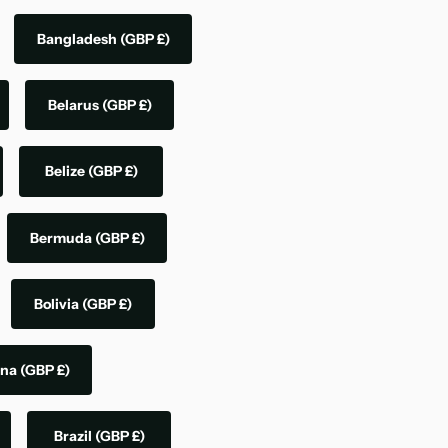
Bangladesh
(GBP £)
Belarus
(GBP £)
Belize
(GBP £)
Bermuda
(GBP £)
Bolivia
(GBP £)
ina
(GBP £)
Brazil
(GBP £)