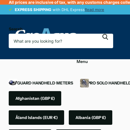
All prices are inclusive of tax, with any customs charges coll
EXPRESS SHIPPING
EXPRESS SHIPPING
with DHL Express
Read more
Search
Menu
OXYGUARD HANDHELD METERS
YSI PRO SOLO HANDHEL
Afghanistan
(GBP £)
Åland Islands
(EUR €)
Albania
(GBP £)