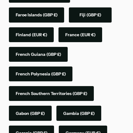
Faroe Islands
(GBP £)
Fiji
(GBP £)
Finland
(EUR €)
France
(EUR €)
French Guiana
(GBP £)
French Polynesia
(GBP £)
French Southern Territories
(GBP £)
Gabon
(GBP £)
Gambia
(GBP £)
Georgia
(GBP £)
Germany
(EUR €)