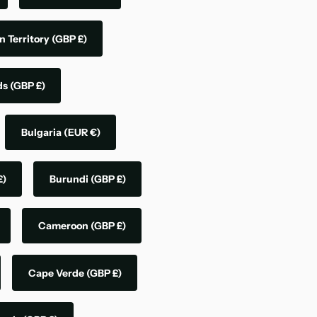
n Territory
(GBP £)
nds
(GBP £)
Bulgaria
(EUR €)
£)
Burundi
(GBP £)
Cameroon
(GBP £)
Cape Verde
(GBP £)