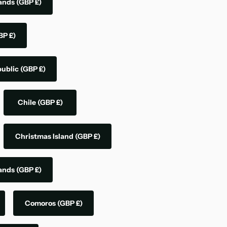
lands
(GBP £)
BP £)
public
(GBP £)
Chile
(GBP £)
Christmas Island
(GBP £)
lands
(GBP £)
Comoros
(GBP £)