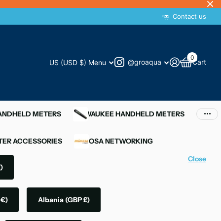
Contact us
0
@groaqua
Cart
US (USD $)
Menu
HANDHELD METERS
MILWAUKEE HANDHELD METERS
ER ACCESSORIES
MIMOSA NETWORKING
Close
)
 €)
Albania
(GBP £)