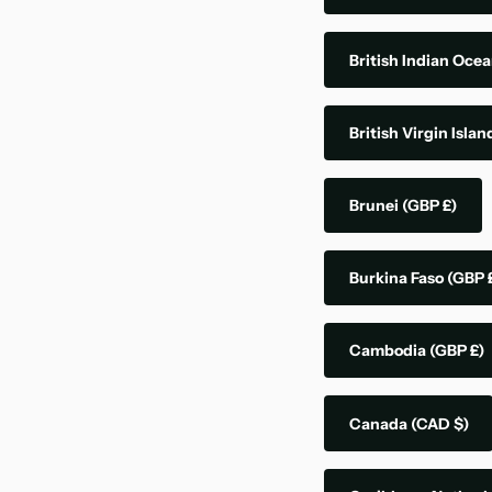
British Indian Ocea
British Virgin Isla
Brunei
(GBP £)
Burkina Faso
(GBP 
Cambodia
(GBP £)
Canada
(CAD $)