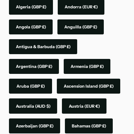
Algeria
(GBP £)
Andorra
(EUR €)
Angola
(GBP £)
Anguilla
(GBP £)
Antigua & Barbuda
(GBP £)
Argentina
(GBP £)
Armenia
(GBP £)
Aruba
(GBP £)
Ascension Island
(GBP £)
Australia
(AUD $)
Austria
(EUR €)
Azerbaijan
(GBP £)
Bahamas
(GBP £)