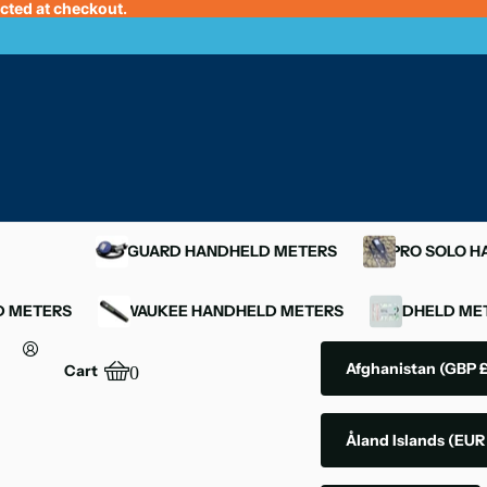
ected at checkout.
OXYGUARD HANDHELD METERS
YSI PRO SOLO 
D METERS
MILWAUKEE HANDHELD METERS
HANDHELD MET
Afghanistan
(GBP £
Cart
0
Åland Islands
(EUR