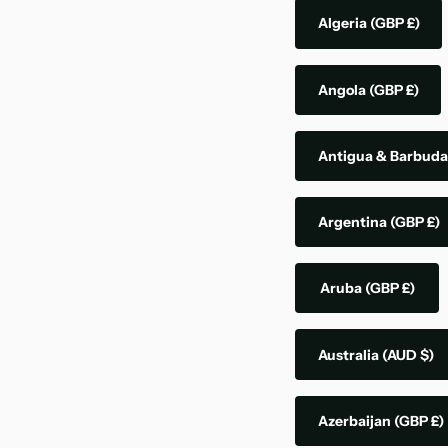
Algeria
(GBP £)
Angola
(GBP £)
Antigua & Barbud
Argentina
(GBP £)
Aruba
(GBP £)
Australia
(AUD $)
Azerbaijan
(GBP £)