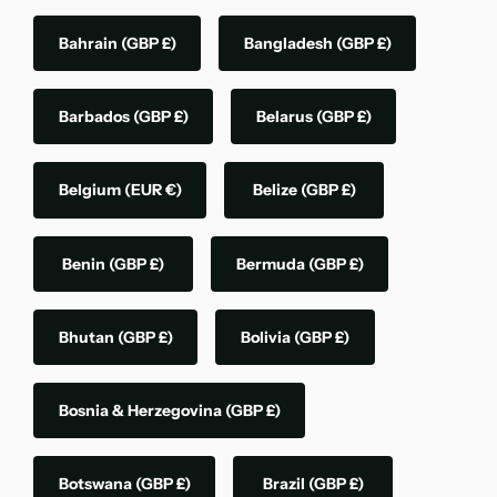
Bahrain
(GBP £)
Bangladesh
(GBP £)
Barbados
(GBP £)
Belarus
(GBP £)
Belgium
(EUR €)
Belize
(GBP £)
Benin
(GBP £)
Bermuda
(GBP £)
Bhutan
(GBP £)
Bolivia
(GBP £)
Bosnia & Herzegovina
(GBP £)
Botswana
(GBP £)
Brazil
(GBP £)