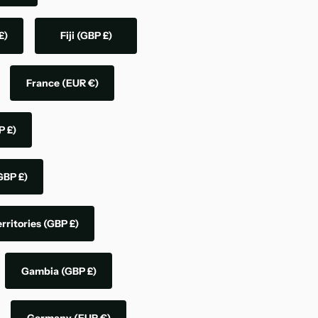
£)
Fiji
(GBP £)
France
(EUR €)
P £)
GBP £)
rritories
(GBP £)
Gambia
(GBP £)
Germany
(EUR €)