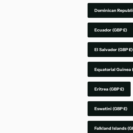
Dominican Republ
Ecuador
(GBP £)
El Salvador
(GBP £)
Equatorial Guinea
Eritrea
(GBP £)
Eswatini
(GBP £)
Falkland Islands
(G