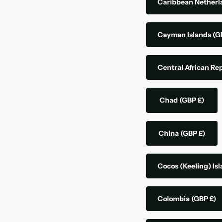
Caribbean Nether
Cayman Islands
(G
Central African Re
Chad
(GBP £)
China
(GBP £)
Cocos (Keeling) Is
Colombia
(GBP £)