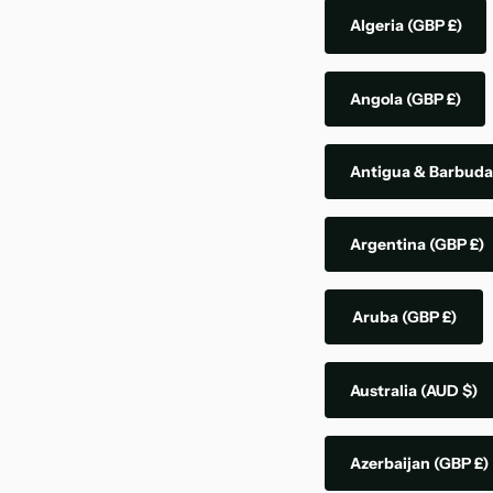
Algeria
(GBP £)
Angola
(GBP £)
Antigua & Barbud
Argentina
(GBP £)
Aruba
(GBP £)
Australia
(AUD $)
Azerbaijan
(GBP £)