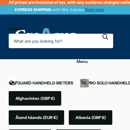
All prices are inclusive of tax, with any customs charges coll
EXPRESS SHIPPING
EXPRESS SHIPPING
with DHL Express
Read more
Search
Menu
OXYGUARD HANDHELD METERS
YSI PRO SOLO HANDHEL
Afghanistan
(GBP £)
Åland Islands
(EUR €)
Albania
(GBP £)