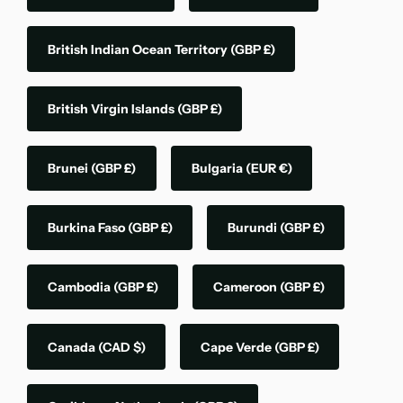
British Indian Ocean Territory
(GBP £)
British Virgin Islands
(GBP £)
Brunei
(GBP £)
Bulgaria
(EUR €)
Burkina Faso
(GBP £)
Burundi
(GBP £)
Cambodia
(GBP £)
Cameroon
(GBP £)
Canada
(CAD $)
Cape Verde
(GBP £)