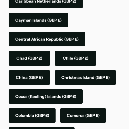
Caribbean Netherlands
(GBP £)
Cayman Islands
(GBP £)
Central African Republic
(GBP £)
Chad
(GBP £)
Chile
(GBP £)
China
(GBP £)
Christmas Island
(GBP £)
Cocos (Keeling) Islands
(GBP £)
Colombia
(GBP £)
Comoros
(GBP £)