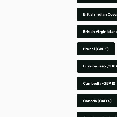
British Indian Ocea
British Virgin Isla
Brunei
(GBP £)
Burkina Faso
(GBP 
Cambodia
(GBP £)
Canada
(CAD $)