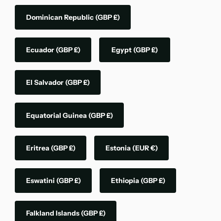
Dominican Republic
(GBP £)
Ecuador
(GBP £)
Egypt
(GBP £)
El Salvador
(GBP £)
Equatorial Guinea
(GBP £)
Eritrea
(GBP £)
Estonia
(EUR €)
Eswatini
(GBP £)
Ethiopia
(GBP £)
Falkland Islands
(GBP £)