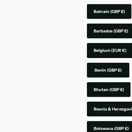
Bahrain
(GBP £)
Barbados
(GBP £)
Belgium
(EUR €)
Benin
(GBP £)
Bhutan
(GBP £)
Bosnia & Herzegov
Botswana
(GBP £)