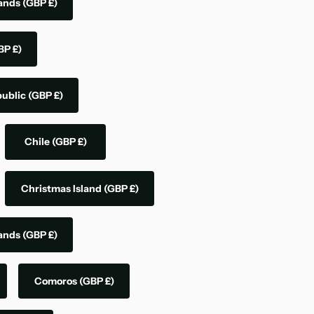
lands
(GBP £)
BP £)
public
(GBP £)
Chile
(GBP £)
Christmas Island
(GBP £)
lands
(GBP £)
Comoros
(GBP £)