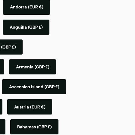
Andorra
(EUR €)
Anguilla
(GBP £)
a
(GBP £)
Armenia
(GBP £)
Ascension Island
(GBP £)
Austria
(EUR €)
Bahamas
(GBP £)