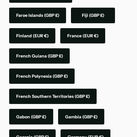
Faroe Islands
(GBP £)
Fiji
(GBP £)
Finland
(EUR €)
France
(EUR €)
French Guiana
(GBP £)
French Polynesia
(GBP £)
French Southern Territories
(GBP £)
Gabon
(GBP £)
Gambia
(GBP £)
Georgia
(GBP £)
Germany
(EUR €)