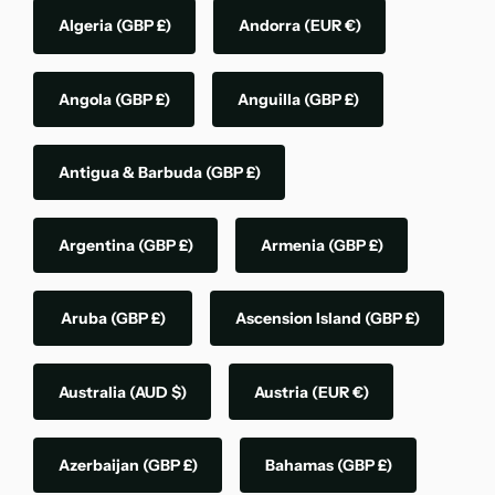
Algeria
(GBP £)
Andorra
(EUR €)
Angola
(GBP £)
Anguilla
(GBP £)
Antigua & Barbuda
(GBP £)
Argentina
(GBP £)
Armenia
(GBP £)
Aruba
(GBP £)
Ascension Island
(GBP £)
Australia
(AUD $)
Austria
(EUR €)
Azerbaijan
(GBP £)
Bahamas
(GBP £)