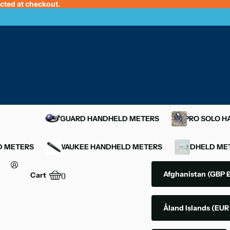
ected at checkout.
OXYGUARD HANDHELD METERS
YSI PRO SOLO 
D METERS
MILWAUKEE HANDHELD METERS
HANDHELD MET
Afghanistan
(GBP £
Cart
0
Åland Islands
(EUR