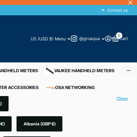
Contact us
0
@groaqua
Cart
US (USD $)
Menu
HANDHELD METERS
MILWAUKEE HANDHELD METERS
ER ACCESSORIES
MIMOSA NETWORKING
Close
)
 €)
Albania
(GBP £)