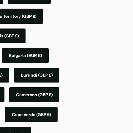
n Territory
(GBP £)
nds
(GBP £)
Bulgaria
(EUR €)
£)
Burundi
(GBP £)
Cameroon
(GBP £)
Cape Verde
(GBP £)