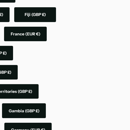
£)
Fiji
(GBP £)
France
(EUR €)
P £)
GBP £)
rritories
(GBP £)
Gambia
(GBP £)
Germany
(EUR €)