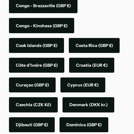
Congo - Brazzaville
(GBP £)
Congo - Kinshasa
(GBP £)
Cook Islands
(GBP £)
Costa Rica
(GBP £)
Côte d’Ivoire
(GBP £)
Croatia
(EUR €)
Curaçao
(GBP £)
Cyprus
(EUR €)
Czechia
(CZK Kč)
Denmark
(DKK kr.)
Djibouti
(GBP £)
Dominica
(GBP £)