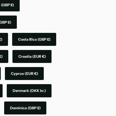
e
(GBP £)
GBP £)
£)
Costa Rica
(GBP £)
£)
Croatia
(EUR €)
Cyprus
(EUR €)
Denmark
(DKK kr.)
Dominica
(GBP £)