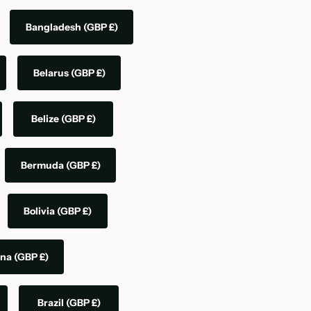
Bangladesh
(GBP £)
Belarus
(GBP £)
Belize
(GBP £)
Bermuda
(GBP £)
Bolivia
(GBP £)
ina
(GBP £)
Brazil
(GBP £)