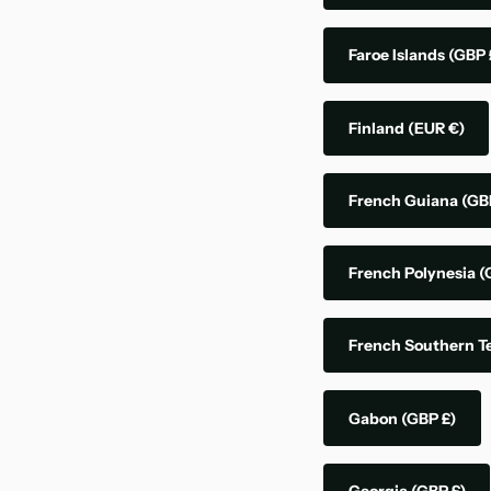
Faroe Islands
(GBP 
Finland
(EUR €)
French Guiana
(GB
French Polynesia
(
French Southern Te
Gabon
(GBP £)
Georgia
(GBP £)