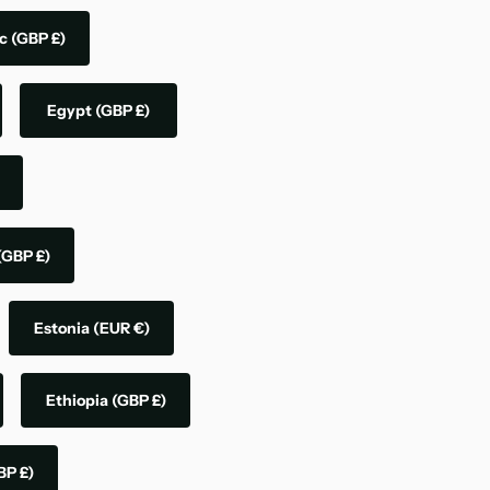
ic
(GBP £)
Egypt
(GBP £)
(GBP £)
Estonia
(EUR €)
Ethiopia
(GBP £)
BP £)