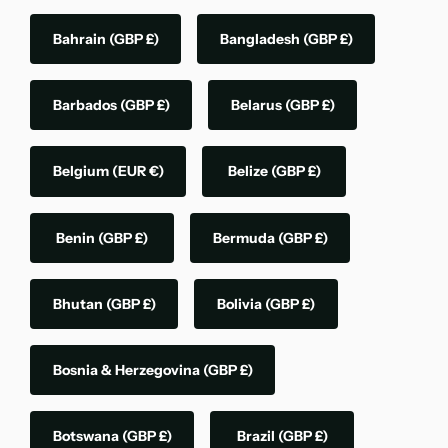
Bahrain
(GBP £)
Bangladesh
(GBP £)
Barbados
(GBP £)
Belarus
(GBP £)
Belgium
(EUR €)
Belize
(GBP £)
Benin
(GBP £)
Bermuda
(GBP £)
Bhutan
(GBP £)
Bolivia
(GBP £)
Bosnia & Herzegovina
(GBP £)
Botswana
(GBP £)
Brazil
(GBP £)