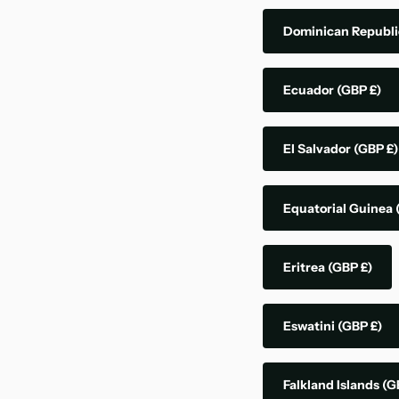
Dominican Republ
Ecuador
(GBP £)
El Salvador
(GBP £)
Equatorial Guinea
Eritrea
(GBP £)
Eswatini
(GBP £)
Falkland Islands
(G