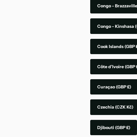
Congo - Brazzavill
Congo - Kinshasa
(
Cook Islands
(GBP 
Côte d’Ivoire
(GBP 
Curaçao
(GBP £)
Czechia
(CZK Kč)
Djibouti
(GBP £)